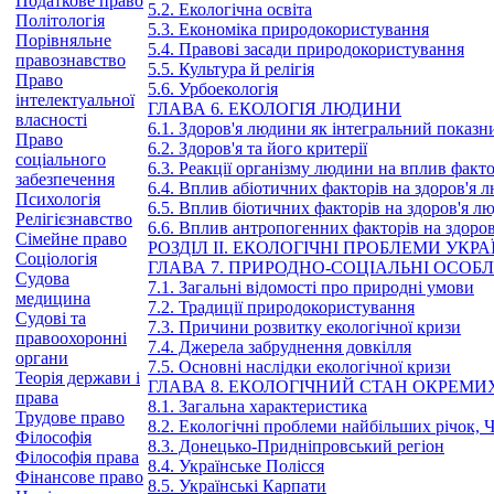
Податкове право
5.2. Екологічна освіта
Політологія
5.3. Економіка природокористування
Порівняльне
5.4. Правові засади природокористування
правознавство
5.5. Культура й релігія
Право
5.6. Урбоекологія
інтелектуальної
ГЛАВА 6. ЕКОЛОГІЯ ЛЮДИНИ
власності
6.1. Здоров'я людини як інтегральний показни
Право
6.2. Здоров'я та його критерії
соціального
6.3. Реакції організму людини на вплив факт
забезпечення
6.4. Вплив абіотичних факторів на здоров'я 
Психологія
6.5. Вплив біотичних факторів на здоров'я л
Релігієзнавство
6.6. Вплив антропогенних факторів на здоро
Сімейне право
РОЗДІЛ II. ЕКОЛОГІЧНІ ПРОБЛЕМИ УКРА
Соціологія
ГЛАВА 7. ПРИРОДНО-СОЦІАЛЬНІ ОСОБ
Судова
7.1. Загальні відомості про природні умови
медицина
7.2. Традиції природокористування
Судові та
7.3. Причини розвитку екологічної кризи
правоохоронні
7.4. Джерела забруднення довкілля
органи
7.5. Основні наслідки екологічної кризи
Теорія держави і
ГЛАВА 8. ЕКОЛОГІЧНИЙ СТАН ОКРЕМИХ
права
8.1. Загальна характеристика
Трудове право
8.2. Екологічні проблеми найбільших річок, 
Філософія
8.3. Донецько-Придніпровський регіон
Філософія права
8.4. Українське Полісся
Фінансове право
8.5. Українські Карпати