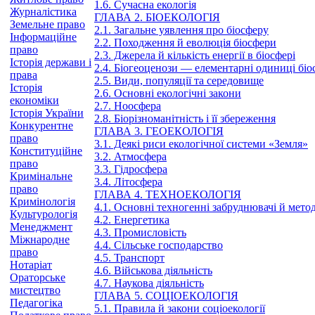
1.6. Сучасна екологія
Журналістика
ГЛАВА 2. БІОЕКОЛОГІЯ
Земельне право
2.1. Загальне уявлення про біосферу
Інформаційне
2.2. Походження й еволюція біосфери
право
2.3. Джерела й кількість енергії в біосфері
Історія держави і
2.4. Біогеоценози — елементарні одиниці бі
права
2.5. Види, популяції та середовище
Історія
2.6. Основні екологічні закони
економіки
2.7. Ноосфера
Історія України
2.8. Біорізноманітність і її збереження
Конкурентне
ГЛАВА 3. ГЕОЕКОЛОГІЯ
право
3.1. Деякі риси екологічної системи «Земля»
Конституційне
3.2. Атмосфера
право
3.3. Гідросфера
Кримінальне
3.4. Літосфера
право
ГЛАВА 4. ТЕХНОЕКОЛОГІЯ
Кримінологія
4.1. Основні техногенні забруднювачі й мето
Культурологія
4.2. Енергетика
Менеджмент
4.3. Промисловість
Міжнародне
4.4. Сільське господарство
право
4.5. Транспорт
Нотаріат
4.6. Військова діяльність
Ораторське
4.7. Наукова діяльність
мистецтво
ГЛАВА 5. СОЦІОЕКОЛОГІЯ
Педагогіка
5.1. Правила й закони соціоекології