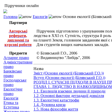
Підручники онлайн
Головна
Екологія
Основи екології (Білявський 
Партнери
Авторські
Підручник підготовлено з урахуванням положе
реферати,
людства в ХХІ ст. Сутність, структура й роль
дипломні та
на планеті Земля, головним завданням якої є
курсові роботи
Для студентів вищих навчальних закладів.
Предмети
© Білявський Г.О., 2006
Аграрне право
© Видавництво "Либідь", 2006
Адміністративне
право
Назва
Банківське
Зміст (Основи екології (Білявський Г.О.))
право
Вступ (Основи екології (Білявський Г.О.))
Господарське
РОЗДІЛ І. СУЧАСНІ ПІДХОДИ В НАУЦІ 
право
ГЛАВА 1. ЛЮДСТВО В НАВКОЛИШНЬО
Екологічне
1.1. Еволюція взаємин людини й природи
право
1.2. Основні фактори деградації довкілля
Екологія
1.3. Екологічні катастрофи
Етика та
1.4. Духовна криза
Естетика
1.5. Нова філософія життя
Житлове право