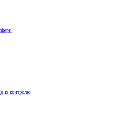
осфери
ди їх контролю