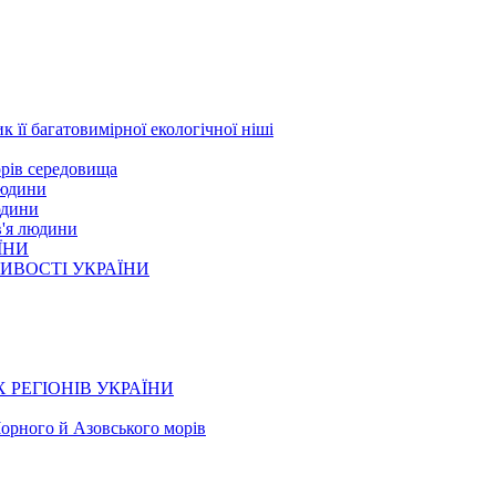
к її багатовимірної екологічної ніші
орів середовища
людини
юдини
в'я людини
ЇНИ
ЛИВОСТІ УКРАЇНИ
 РЕГІОНІВ УКРАЇНИ
Чорного й Азовського морів