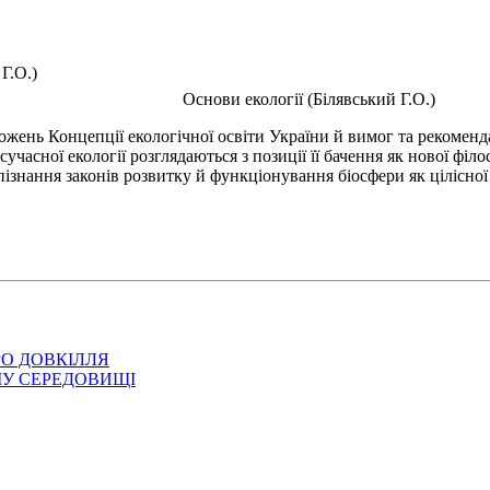
Г.О.)
Основи екології (Білявський Г.О.)
нь Концепції екологічної освіти України й вимог та рекомендац
 сучасної екології розглядаються з позиції її бачення як нової ф
 пізнання законів розвитку й функціонування біосфери як цілісн
ПРО ДОВКІЛЛЯ
МУ СЕРЕДОВИЩІ