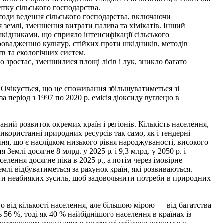
тку сільського господарства.
тоди ведення сільського господарства, включаючи
я землі, зменшення витрати палива та хімікатів. Інший
шкідниками, що сприяло інтенсифікації сільського
ровадженню культур, стійких проти шкідників, методів
в та екологічних систем.
 зростає, зменшилися площі лісів і лук, зникло багато
 Очікується, що це споживання збільшуватиметься зі
а період з 1997 по 2020 р. емісія діоксиду вуглецю в
ний розвиток окремих країн і регіонів. Кількість населення,
використанні природних ресурсів так само, як і тендерні
ня, що є наслідком низького рівня народжуваності, високого
Землі досягне 8 млрд. у 2025 р. і 9,3 млрд. у 2050 р. і
селення досягне піка в 2025 р., а потім через імовірне
лі відбуватиметься за рахунок країн, які розвиваються.
сти неабияких зусиль, щоб задовольнити потреби в природних
 від кількості населення, але більшою мірою — від багатства
56 %, тоді як 40 % найбіднішого населення в країнах із
строковим завданням у контексті стійкого розвитку є