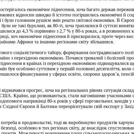
постерігалось економічне піднесення, хоча багато держав пережив
нкових відносин швидко й істотно погіршились економічні й соц
 були головним рушієм змін решти світової економіки. В Європі
 були не такі бурхливі, як 80-ті, хоча траплялися й суттєві вин
ьшилися до 4,3 % порівняно з 2,7 % у 80-х роках, а в розвинених
фриці, хоч економічне піднесення й прискорилося, проте через в
країнами Африки та іншими регіонами світу збільшився.
ового соціалістичного табору, формування пострадянського полі
країни з перехідною економікою. Почався тривалий і болісний пр
піднесення в країнах із перехідною економікою підвищувалися щ
аїн був особливо суттєвим у першій половині десятиліття, коли
 зменшилося фінансування у сферах освіти, охорони здоров´я, пенс
відзначався прогрес, хоча на регіональних рівнях ситуація склад
ів США. Країни, що розвиваються, стали вагомішими учасниками сві
модопомоги наприкінці 80-х років у сфері торговельних заходів у
їн Східної Європи й Балтики переорієнтували свій експорт у Зах
 потреба в продовольстві, тоді як виробництво продуктів харчув
безпеці, особливо в тих регіонах світу, де внаслідок спустелюв
н ґрунтів. Можливості розширення площ сільськогосподарських зе