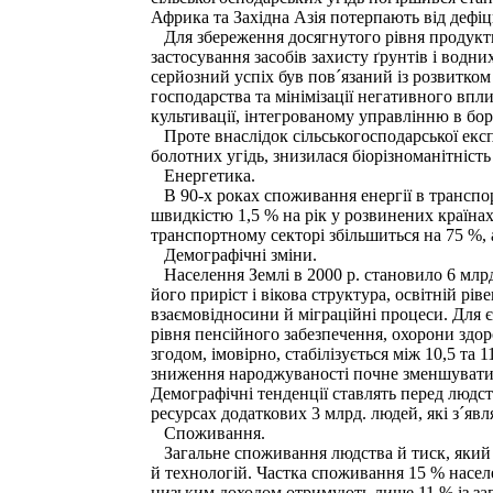
Африка та Західна Азія потерпають від дефі
Для збереження досягнутого рівня продукти
застосування засобів захисту ґрунтів і водн
серйозний успіх був пов´язаний із розвитком
господарства та мінімізації негативного вп
культивації, інтегрованому управлінню в бор
Проте внаслідок сільськогосподарської експа
болотних угідь, знизилася біорізноманітність
Енергетика.
В 90-х роках споживання енергії в транспор
швидкістю 1,5 % на рік у розвинених країнах 
транспортному секторі збільшиться на 75 %, а
Демографічні зміни.
Населення Землі в 2000 р. становило 6 млрд.
його приріст і вікова структура, освітній рі
взаємовідносини й міграційні процеси. Для є
рівня пенсійного забезпечення, охорони здоров
згодом, імовірно, стабілізується між 10,5 та 
зниження народжуваності почне зменшуватися.
Демографічні тенденції ставлять перед людс
ресурсах додаткових 3 млрд. людей, які з´явл
Споживання.
Загальне споживання людства й тиск, який во
й технологій. Частка споживання 15 % населе
низьким доходом отримують лише 11 % із заг