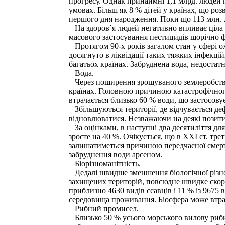
прогресу. Однак принаймні 1,1 млрд. людей 
умовах. Більш як 8 % дітей у країнах, що роз
першого дня народження. Поки що 113 млн. ді
На здоров´я людей негативно впливає ціла н
масового застосування пестицидів щорічно ф
Протягом 90-х років загалом стан у сфері о
досягнуто в ліквідації таких тяжких інфекці
багатьох країнах. Забруднена вода, недостатн
Вода.
Через поширення зрошуваного землеробства й
країнах. Головною причиною катастрофічного
втрачається близько 60 % води, що застосову
Збільшуються території, де відчувається де
відновлюватися. Незважаючи на деякі позитив
За оцінками, в наступні два десятиліття для
зросте на 40 %. Очікується, що в XXI ст. тре
залишатиметься причиною передчасної смерті 
забруднення води арсеном.
Біорізноманітність.
Дедалі швидше зменшення біологічної різно
захищених територій, повсюдне швидке скор
приблизно 4630 видів ссавців і 11 % із 9675 
середовища проживання. Біосфера може втрат
Рибний промисел.
Близько 50 % усього морського вилову риби