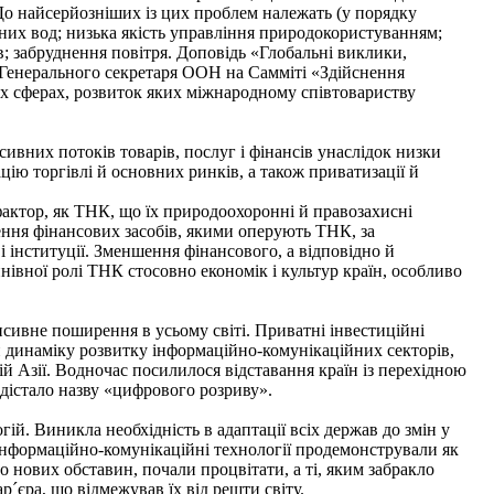
 До найсерйозніших із цих проблем належать (у порядку
сних вод; низька якість управління природокористуванням;
ів; забруднення повітря. Доповідь «Глобальні виклики,
ь Генерального секретаря ООН на Самміті «Здійснення
ох сферах, розвиток яких міжнародному співтовариству
ивних потоків товарів, послуг і фінансів унаслідок низки
ацію торгівлі й основних ринків, а також приватизації й
актор, як ТНК, що їх природоохоронні й правозахисні
ення фінансових засобів, якими оперують ТНК, за
 інституції. Зменшення фінансового, а відповідно й
івної ролі ТНК стосовно економік і культур країн, особливо
сивне поширення в усьому світі. Приватні інвестиційні
 динаміку розвитку інформаційно-комунікаційних секторів,
ій Азії. Водночас посилилося відставання країн із перехідною
 дістало назву «цифрового розриву».
ій. Виникла необхідність в адаптації всіх держав до змін у
 інформаційно-комунікаційні технології продемонстрували як
о нових обставин, почали процвітати, а ті, яким забракло
´єра, що відмежував їх від решти світу.