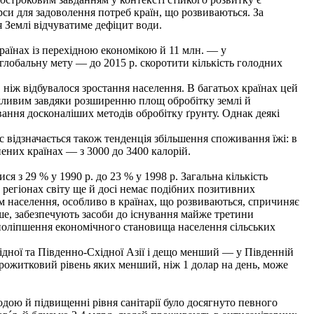
си для задоволення потреб країн, що розвиваються. За
 Землі відчуватиме дефіцит води.
раїнах із перехідною економікою й 11 млн. — у
 глобальну мету — до 2015 р. скоротити кількість голодних
іж відбувалося зростання населення. В багатьох країнах цей
жливим завдяки розширенню площ обробітку землі й
ання досконаліших методів обробітку ґрунту. Однак деякі
 відзначається також тенденція збільшення споживання їжі: в
нених країнах — з 3000 до 3400 калорій.
 з 29 % у 1990 р. до 23 % у 1998 р. Загальна кількість
 регіонах світу ще й досі немає подібних позитивних
м населення, особливо в країнах, що розвиваються, спричиняє
ніше, забезпечують засоби до існування майже третини
 поліпшення економічного становища населення сільських
ідної та Південно-Східної Азії і дещо менший — у Південній
прожитковий рівень яких менший, ніж 1 долар на день, може
дою й підвищенні рівня санітарії було досягнуто певного