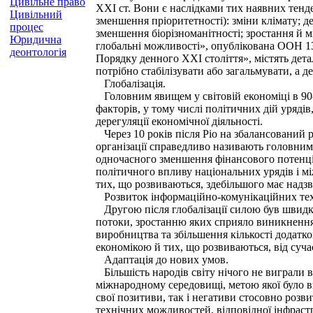
Цивільне право
XXI ст. Вони є наслідками тих наявних тенде
Цивільний
зменшення пріоритетності): зміни клімату; д
процес
зменшення біорізноманітності; зростання й мі
Юридична
глобальні можливості», опублікована ООН 13
деонтологія
Порядку денного XXI століття», містять дет
потрібно стабілізувати або загальмувати, а д
Глобалізація.
Головним явищем у світовій економіці в 90-х
факторів, у тому числі політичних дій урядів
дерегуляції економічної діяльності.
Через 10 років після Ріо на збалансований 
організації справедливо називають головним
одночасного зменшення фінансового потенціа
політичного впливу національних урядів і м
тих, що розвиваються, здебільшого має надзв
Розвиток інформаційно-комунікаційних тех
Другою після глобалізації силою був швидки
потоки, зростанню яких сприяло виникнення
виробництва та збільшення кількості додатко
економікою й тих, що розвиваються, від суча
Адаптація до нових умов.
Більшість народів світу нічого не виграли в
міжнародному середовищі, метою якої було в
свої позитиви, так і негативи стосовно розв
технічних можливостей, відповідної інфрастр