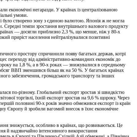
али економічні негаразди. У країнах із централізованою
іальні умови.
 було створено зону з єдиною валютою. Японія ж не могла
ятки. Середні темпи зростання внутрішнього валового продукту
 країнах — досягли приблизно 2,3 %, що менше, ніж у 80-х
исокий приріст населення нейтралізувалися позитивні
тичного простору спричинили появу багатьох держав, котрі
оцес переходу від адміністративно-командних економік до
ороку на 1,8 %, а в 90-х роках — знижувалися в середньому
 обсяг ВВП зменшився більш як на 50 %. У багатьох країнах
ійного забезпечення, громадського транспорту та інших
алася по-різному. Глобальний експорт зростав зі швидкістю
тової торгівлі, їхній експорт зростав на 9,6 % щороку. Через
 першій половині 90-х років значно обмежився експорт із країн
ідну Європу й зробили вагомий внесок в їхнє економічне
ання знижується, особливо в країнах, що розвиваються. Це
ання й надзвичайно інтенсивного використання
мель в Європі та Південно-Східній Азії обмежені, а Північна