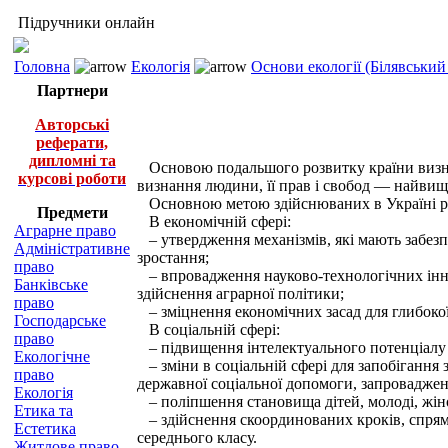
Підручники онлайн
Головна
Екологія
Основи екології (Білявський 
Партнери
Авторські
реферати,
дипломні та
Основою подальшого розвитку країни визнано
курсові роботи
визнання людини, її прав і свобод — найвищ
Основною метою здійснюваних в Україні рефо
Предмети
В економічній сфері:
Аграрне право
– утвердження механізмів, які мають забезпе
Адміністративне
зростання;
право
– впровадження науково-технологічних інно
Банківське
здійснення аграрної політики;
право
– зміцнення економічних засад для глибокої
Господарське
В соціальній сфері:
право
– підвищення інтелектуального потенціалу на
Екологічне
– зміни в соціальній сфері для запобігання
право
державної соціальної допомоги, запроваджен
Екологія
– поліпшення становища дітей, молоді, жінок
Етика та
– здійснення скоординованих кроків, спрямо
Естетика
середнього класу.
Житлове право