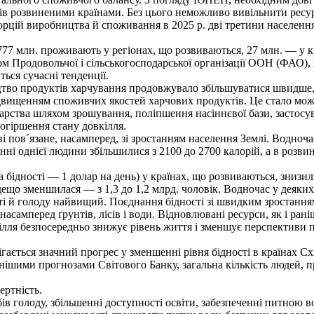
в розвиненими країнами. Без цього неможливо вивільнити ресур
орцій виробництва й споживання в 2025 р. дві третини населення
777 млн. проживають у регіонах, що розвиваються, 27 млн. — у к
ом Продовольчої і сільськогосподарської організації ООН (ФАО),
ься сучасні тенденції.
во продуктів харчування продовжувало збільшуватися швидше, н
двищенням споживчих якостей харчових продуктів. Це стало мо
арства шляхом зрошування, поліпшення насіннєвої бази, застосув
огіршення стану довкілля.
пов´язане, насамперед, зі зростанням населення Землі. Водночас
нні однієї людини збільшилися з 2100 до 2700 калорій, а в розви
ідності — 1 долар на день) у країнах, що розвиваються, знизилися
дещо зменшилася — з 1,3 до 1,2 млрд. чоловік. Водночас у деяких
сті й голоду найвищий. Поєднання бідності зі швидким зростання
насамперед ґрунтів, лісів і води. Відновлювані ресурси, як і ра
кілля безпосередньо знижує рівень життя і зменшує перспективи
ється значний прогрес у зменшенні рівня бідності в країнах Сх
чнішими прогнозами Світового Банку, загальна кількість людей, 
ертність.
 голоду, збільшенні доступності освіти, забезпеченні питною во