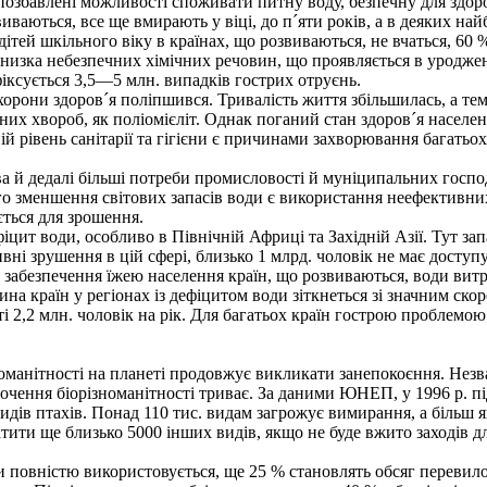
позбавлені можливості споживати питну воду, безпечну для здор
виваються, все ще вмирають у віці, до п´яти років, а в деяких на
тей шкільного віку в країнах, що розвиваються, не вчаться, 60 %
изка небезпечних хімічних речовин, що проявляється в уроджених
іксується 3,5—5 млн. випадків гострих отруєнь.
хорони здоров´я поліпшився. Тривалість життя збільшилась, а те
йних хвороб, як поліомієліт. Однак поганий стан здоров´я насел
ій рівень санітарії та гігієни є причинами захворювання багатьох
 дедалі більші потреби промисловості й муніципальних господар
 зменшення світових запасів води є використання неефективних 
ється для зрошення.
фіцит води, особливо в Північній Африці та Західній Азії. Тут 
ні зрушення в цій сфері, близько 1 млрд. чоловік не має доступу
 забезпечення їжею населення країн, що розвиваються, води витр
тина країн у регіонах із дефіцитом води зіткнеться зі значним ск
2,2 млн. чоловік на рік. Для багатьох країн гострою проблемою є
манітності на планеті продовжує викликати занепокоєння. Незв
очення біорізноманітності триває. За даними ЮНЕП, у 1996 р. п
видів птахів. Понад 110 тис. видам загрожує вимирання, а більш 
ити ще близько 5000 інших видів, якщо не буде вжито заходів дл
 повністю використовується, ще 25 % становлять обсяг перевил