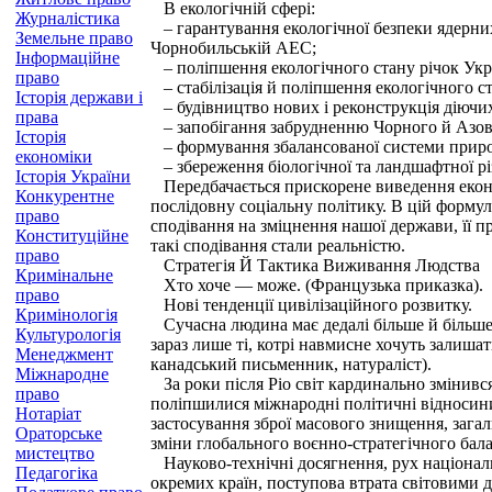
В екологічній сфері:
Журналістика
– гарантування екологічної безпеки ядерних 
Земельне право
Чорнобильській АЕС;
Інформаційне
– поліпшення екологічного стану річок Украї
право
– стабілізація й поліпшення екологічного с
Історія держави і
– будівництво нових і реконструкція діючи
права
– запобігання забрудненню Чорного й Азовсь
Історія
– формування збалансованої системи природо
економіки
– збереження біологічної та ландшафтної різ
Історія України
Передбачається прискорене виведення економ
Конкурентне
послідовну соціальну політику. В цій форму
право
сподівання на зміцнення нашої держави, її п
Конституційне
такі сподівання стали реальністю.
право
Стратегія Й Тактика Виживання Людства
Кримінальне
Хто хоче — може. (Французька приказка).
право
Нові тенденції цивілізаційного розвитку.
Кримінологія
Сучасна людина має дедалі більше й більше
Культурологія
зараз лише ті, котрі навмисне хочуть залишат
Менеджмент
канадський письменник, натураліст).
Міжнародне
За роки після Ріо світ кардинально змінився
право
поліпшилися міжнародні політичні відносини
Нотаріат
застосування зброї масового знищення, заг
Ораторське
зміни глобального воєнно-стратегічного бала
мистецтво
Науково-технічні досягнення, рух націонал
Педагогіка
окремих країн, поступова втрата світовими 