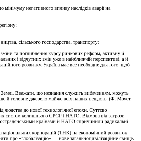
до мінімуму негативного впливу наслідків аварії на
регіону;
ництва, сільського господарства, транспорту;
 зміни та поглиблення курсу ринкових реформ, активну й
альних і відчутних змін уже в найближчій перспективі, а й
заційного розвитку. Україна має все необхідне для того, щоб
 Землі. Вважати, що незнання служить вибаченням, можуть
перше й головне джерело майже всіх наших нещасть. (Ф. Моует,
ід людства до нової технологічної епохи. Суттєво
вих систем колишнього СРСР і НАТО. Відмова від загрози
ж пострадянськими країнами й НАТО спричинили радикальні
нснаціональних корпорацій (ТНК) на економічний розвиток
рити про «глобалізацію» — нове загальноцивілізаційне явище.