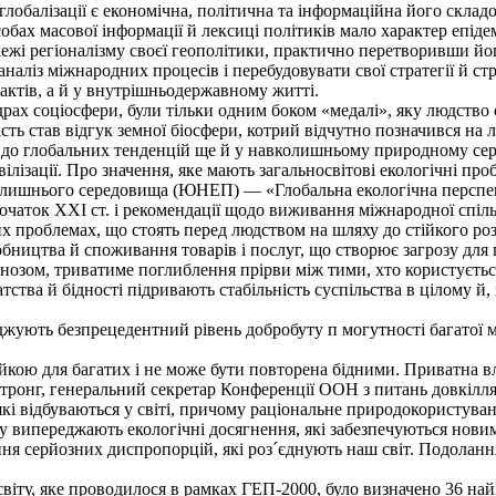
обалізації є економічна, політична та інформаційна його складо
ах масової інформації й лексиці політиків мало характер епідемі
і регіоналізму своєї геополітики, практично перетворивши йог
аналіз міжнародних процесів і перебудовувати свої стратегії й ст
актів, а й у внутрішньодержавному житті.
рах соціосфери, були тільки одним боком «медалі», яку людство 
ть став відгук земної біосфери, котрий відчутно позначився на 
 до глобальних тенденцій ще й у навколишньому природному сере
ивілізації. Про значення, яке мають загальносвітові екологічні пр
лишнього середовища (ЮНЕП) — «Глобальна екологічна перспекти
початок XXI ст. і рекомендації щодо виживання міжнародної спіл
 проблемах, що стоять перед людством на шляху до стійкого роз
ицтва й споживання товарів і послуг, що створює загрозу для г
огнозом, триватиме поглиблення прірви між тими, хто користуєть
атства й бідності підривають стабільність суспільства в цілому 
ють безпрецедентний рівень добробуту п могутності багатої мен
ійкою для багатих і не може бути повторена бідними. Приватна в
 Стронг, генеральний секретар Конференції ООН з питань довкілля
і відбуваються у світі, причому раціональне природокористуванн
у випереджають екологічні досягнення, які забезпечуються нови
ння серйозних диспропорцій, які роз´єднують наш світ. Подолан
віту, яке проводилося в рамках ГЕП-2000, було визначено 36 н