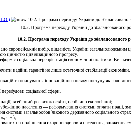
Г.О.)
10.2. Програма переходу України до збалансованог
10.2. Програма переходу України до збалансованого р
10.2. Програма переходу України до збалансованого 
 європейський вибір, відданість України загальнолюдським цін
ою цінністю цивілізаційного прогресу.
рм є соціальна переорієнтація економічної політики. Визначено
чити надійні гарантії не лише остаточної стабілізації економіки
вацій та опанування інноваційного шляху поступу як головного
 перебудови соціальної сфери.
ції, всебічний розвиток освіти, особливо екологічної;
 зубожінню населення — реформування системи оплати праці, зм
ня системи загальнообов´язкового державного соціального страх
, сім´ї;
ваних на поліпшення охорони здоров´я населення, зниження сме