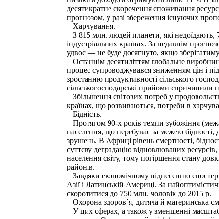
десятикратне скорочення споживання ресурсі
прогнозом, у разі збереження існуючих проп
Харчування.
З 815 млн. людей планети, які недоїдають, 
індустріальних країнах. За недавнім прогноз
удвоє — не буде досягнуто, якщо зберігатимут
Останнім десятиліттям глобальне виробницт
процес супроводжувався зниженням цін і пі
зростанню продуктивності сільського господ
сільськогосподарські прийоми спричинили п
Збільшення світових потреб у продовольстві 
країнах, що розвиваються, потреби в харчува
Бідність.
Протягом 90-х років темпи зубожіння (межа б
населення, що перебуває за межею бідності, 
зрушень. В Африці рівень смертності, бідно
суттєву деградацію відновлюваних ресурсів, 
населення світу, тому погіршення стану дов
районів.
Завдяки економічному піднесенню спостеріга
Азії і Латинській Америці. За найоптимісти
скоротитися до 750 млн. чоловік до 2015 р.
Охорона здоров´я, дитяча й материнська см
У цих сферах, а також у зменшенні масштабів