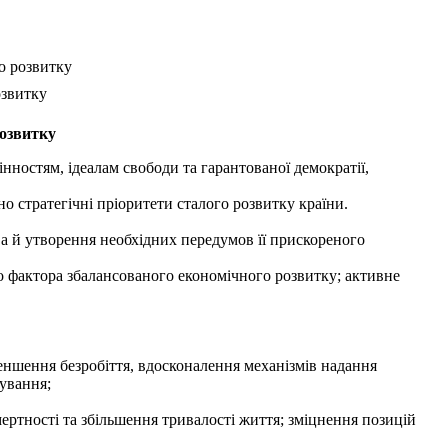
о розвитку
озвитку
розвитку
ностям, ідеалам свободи та гарантованої демократії,
 стратегічні пріоритети сталого розвитку країни.
, а й утворення необхідних передумов її прискореного
 фактора збалансованого економічного розвитку; активне
еншення безробіття, вдосконалення механізмів надання
ування;
ртності та збільшення тривалості життя; зміцнення позицій