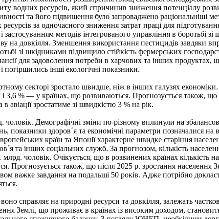
циту водних ресурсів, який спричинив зниження потенціалу розви
вності та його підвищення було запроваджено раціональніші ме
их ресурсів за одночасного зниження затрат праці для підготуванн
 і застосуванням методів інтегрованого управління в боротьбі зі 
ливу на довкілля. Зменшення використання пестицидів завдяки вп
отьбі зі шкідниками підвищило стійкість фермерських господарст
нсії для задоволення потреби в харчових та інших продуктах, що
 і погіршились інші екологічні показники.
тному секторі зростало швидше, ніж в інших галузях економіки.
і 3,6 % — у країнах, що розвиваються. Прогнозується також, що з
 в авіації зростатиме зі швидкістю 3 % на рік.
 чоловік. Демографічні зміни по-різному вплинули на збалансова
вень, показники здоров´я та економічні параметри позначалися на 
вропейських країн та Японії характерне швидке старіння населен
´я та інших соціальних служб. За прогнозом, кількість населення 
11 млрд. чоловік. Очікується, що в розвинених країнах кількість на
 Прогнозується також, що після 2025 р. зростання населення Зем
твом важке завдання на подальші 50 років. Адже потрібно докла
яться.
но справляє на природні ресурси та довкілля, залежать частково
ння Землі, що проживає в країнах із високим доходом, становить 
ального споживчого балансу. З погляду ЮНЕП, необхідним довго