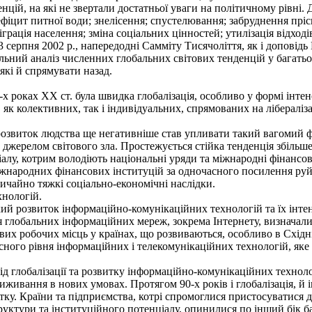
нцій, на які не звертали достатньої уваги на політичному рівні.
ефіцит питної води; знелісення; спустелювання; забруднення прі
грація населення; зміна соціальних цінностей; утилізація відход
 серпня 2002 р., напередодні Самміту Тисячоліття, як і доповід
альний аналіз численних глобальних світових тенденцій у багать
еякі й спрямувати назад.
 роках XX ст. була швидка глобалізація, особливо у формі інтенс
, як колективних, так і індивідуальних, спрямованих на лібераліз
розвиток людства ще негативніше став упливати такий вагомий ф
 джерелом світового зла. Простежується стійка тенденція збільш
лу, котрим володіють національні уряди та міжнародні фінансові
іжнародних фінансових інституцій за одночасного посилення руйн
ичайно тяжкі соціально-економічні наслідки.
нологій.
й розвиток інформаційно-комунікаційних технологій та їх інтен
 глобальних інформаційних мереж, зокрема Інтернету, визначали
вих робочих місць у країнах, що розвиваються, особливо в Східн
сного рівня інформаційних і телекомунікаційних технологій, яке
ід глобалізації та розвитку інформаційно-комунікаційних технолог
иживання в нових умовах. Протягом 90-х років і глобалізація, й
итку. Країни та підприємства, котрі спромоглися пристосуватися д
уктури та інституційного потенціалу, опинилися по інший бік бар