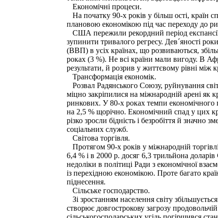
Економічні процеси.
На початку 90-х років у більш ості, країн с
плановою економікою під час переходу до ри
США пережили рекордний період експансії і
зупинити тривалого регресу. Дев´яності роки
(ВВП) в усіх країнах, що розвиваються, збіл
роках (3 %). Не всі країни мали вигоду. В А
результати, й розрив у життєвому рівні між 
Трансформація економік.
Розвал Радянського Союзу, руйнування світ
міцно закріпилися на міжнародній арені як 
ринкових. У 80-х роках темпи економічного 
на 2,5 % щорічно. Економічний спад у цих кр
різко зросли бідність і безробіття й значно
соціальних служб.
Світова торгівля.
Протягом 90-х років у міжнародній торгівлі 
6,4 % і в 2000 р. досяг 6,3 трильйона долар
недоліки в політиці Ради з економічної взає
із перехідною економікою. Проте багато кра
піднесення.
Сільське господарство.
Зі зростанням населення світу збільшується
створює довгострокову загрозу продовольчій 
сільськогосподарських угідь погіршився ста