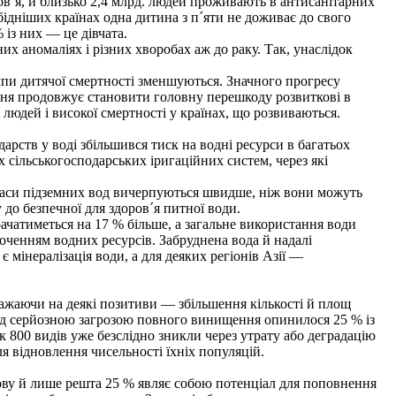
ов´я, й близько 2,4 млрд. людей проживають в антисанітарних
йбідніших країнах одна дитина з п´яти не доживає до свого
 із них — це дівчата.
 аномаліях і різних хворобах аж до раку. Так, унаслідок
мпи дитячої смертності зменшуються. Значного прогресу
ення продовжує становити головну перешкоду розвиткові в
 людей і високої смертності у країнах, що розвиваються.
ств у воді збільшився тиск на водні ресурси в багатьох
сільськогосподарських іригаційних систем, через які
запаси підземних вод вичерпуються швидше, ніж вони можуть
 до безпечної для здоров´я питної води.
ачатиметься на 17 % більше, а загальне використання води
ороченням водних ресурсів. Забруднена вода й надалі
 мінералізація води, а для деяких регіонів Азії —
ажаючи на деякі позитиви — збільшення кількості й площ
ід серйозною загрозою повного винищення опинилося 25 % із
як 800 видів уже безслідно зникли через утрату або деградацію
я відновлення чисельності їхніх популяцій.
ову й лише решта 25 % являє собою потенціал для поповнення