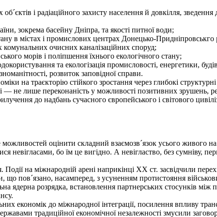
об´єктів і радіаційного захисту населення й довкілля, зведення 
ни, зокрема басейну Дніпра, та якості питної води;
тану в містах і промислових центрах Донецько-Придніпровськго 
х комунальних очисних каналізаційних споруд;
кого морів і поліпшення їхнього екологічного стану;
користування та екологізація промисловості, енергетики, будів
номанітності, розвиток заповідної справи.
іки на траєкторію стійкого зростання через глибокі структурні
лі — не лише переконаність у можливості позитивних зрушень, ре
рилучення до надбань сучасного європейського і світового цивілі
 можливостей оцінити складний взаємозв´язок усього живого на
ися невігласами, бо їм це вигідно. А невігластво, без сумніву, 
. Події на міжнародній арені наприкінці XX ст. засвідчили перех
, що пов´язано, насамперед, з усуненням протистояння військо
альна ядерна розрядка, встановлення партнерських стосунків мі
нсу.
ьних економік до міжнародної інтеграції, посилення впливу тра
державами традиційної економічної незалежності змусили загово