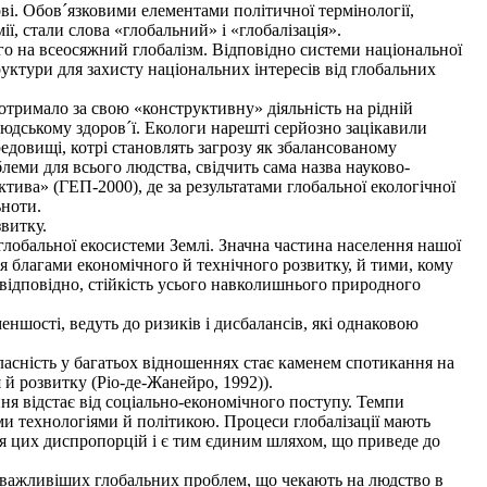
ві. Обов´язковими елементами політичної термінології,
ї, стали слова «глобальний» і «глобалізація».
о на всеосяжний глобалізм. Відповідно системи національної
руктури для захисту національних інтересів від глобальних
отримало за свою «конструктивну» діяльність на рідній
людському здоров´ї. Екологи нарешті серйозно зацікавили
довищі, котрі становлять загрозу як збалансованому
облеми для всього людства, свідчить сама назва науково-
ва» (ГЕП-2000), де за результатами глобальної екологічної
ьноти.
витку.
лобальної екосистеми Землі. Значна частина населення нашої
ся благами економічного й технічного розвитку, й тими, кому
й, відповідно, стійкість усього навколишнього природного
шості, ведуть до ризиків і дисбалансів, які однаковою
ласність у багатьох відношеннях стає каменем спотикання на
 й розвитку (Ріо-де-Жанейро, 1992)).
я відстає від соціально-економічного поступу. Темпи
ми технологіями й політикою. Процеси глобалізації мають
ня цих диспропорцій і є тим єдиним шляхом, що приведе до
айважливіших глобальних проблем, що чекають на людство в