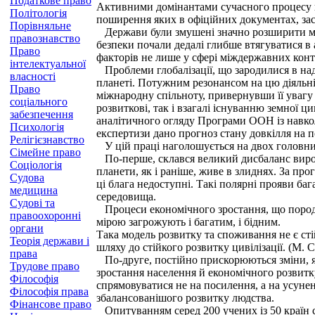
Податкове право
Активними домінантами сучасного процесу гл
Політологія
поширення яких в офіційних документах, засоб
Порівняльне
Держави були змушені значно розширити меж
правознавство
безпеки почали дедалі глибше втягуватися в 
Право
факторів не лише у сфері міждержавних конт
інтелектуальної
Проблеми глобалізації, що зародилися в над
власності
планеті. Потужним резонансом на цю діяльніс
Право
міжнародну спільноту, привернувши її увагу
соціального
розвиткові, так і взагалі існуванню земної ц
забезпечення
аналітичного огляду Програми ООН із навко
Психологія
експертизи дано прогноз стану довкілля на 
Релігієзнавство
У цій праці наголошується на двох головних
Сімейне право
По-перше, склався великий дисбаланс виробн
Соціологія
планети, як і раніше, живе в злиднях. За пр
Судова
ці блага недоступні. Такі полярні прояви баг
медицина
середовища.
Судові та
Процеси економічного зростання, що породжу
правоохоронні
мірою загрожують і багатим, і бідним.
органи
Така модель розвитку та споживання не є ст
Теорія держави і
шляху до стійкого розвитку цивілізації. (М.
права
По-друге, постійно прискорюються зміни, як
Трудове право
зростання населення й економічного розвитк
Філософія
спрямовуватися не на посилення, а на усуне
Філософія права
збалансованішого розвитку людства.
Фінансове право
Опитуванням серед 200 учених із 50 країн с