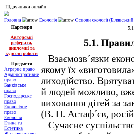
Підручники онлайн
Головна
Екологія
Основи екології (Білявський 
Партнери
5.1
Авторські
5.1. Прави
реферати,
дипломні та
курсові роботи
Взаємозв´язки економ
Предмети
якому їх «виготовила»
Аграрне право
Адміністративне
лиходійство. Врятува
право
Банківське
й людей можливо, вже
право
Господарське
виховання дітей за з
право
Екологічне
(В. П. Астаф´єв, росі
право
Екологія
Сучасне суспільство
Етика та
Естетика
Житлове право