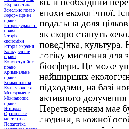
коли необхідний пере
Журналістика
Земельне право
епохи екологічної. Існ
Інформаційне
право
подальша доля цілкови
Історія держави і
права
як скоро стануть «еко
Історія
економіки
поведінка, культура. 
Історія України
Конкурентне
логіку мислення для 
право
Конституційне
біосфери. Це може ув
право
Кримінальне
найширших екологічн
право
Кримінологія
підходами, на базі но
Культурологія
Менеджмент
активного долучення 
Міжнародне
право
Перетворенням має бу
Нотаріат
Ораторське
людини, в кожної ос
мистецтво
Педагогіка