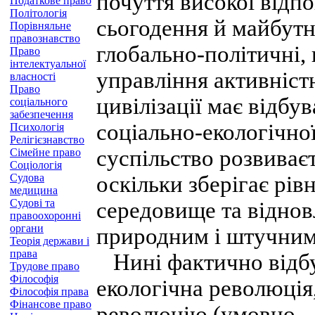
почуття високої відп
Податкове право
Політологія
сьогодення й майбутн
Порівняльне
правознавство
глобально-політичні, 
Право
інтелектуальної
управління активніс
власності
Право
цивілізації має відб
соціального
забезпечення
соціально-екологічної
Психологія
Релігієзнавство
суспільство розвиваєт
Сімейне право
Соціологія
Судова
оскільки зберігає рів
медицина
Судові та
середовище та відно
правоохоронні
органи
природним і штучним
Теорія держави і
права
Нині фактично відбув
Трудове право
Філософія
екологічна революція
Філософія права
Фінансове право
революцію (умовно 