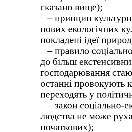
сказано вище);
– принцип культурно
нових екологічних ку
покладені ідеї приро
– правило соціально
до більш екстенсивни
господарювання стают
останні провокують к
переходять у політичн
– закон соціально-ек
людства не може руха
початкових);