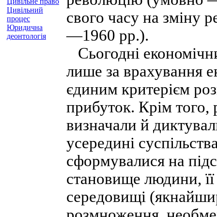
Цивільне право
Цивільний
свого часу на зміну 
процес
Юридична
—1960 рр.).
деонтологія
Сьогодні економічни
лише за врахування е
єдиним критерієм ро
прибуток. Крім того, 
визначали й диктувал
усередині суспільств
сформувалися на підс
становище людини, її
середовищі (якнайши
розмноження, необм