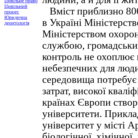
Цивільне право
Цивільний
Вміст приблизно 800
процес
Юридична
в Україні Міністерств
деонтологія
Міністерством охорон
службою, громадським
контроль не охоплює 
небезпечних для люди
середовища потребує 
затрат, високої квалі
країнах Європи створ
університети. Прикла
університет у місті Ар
біологічної, хімічної