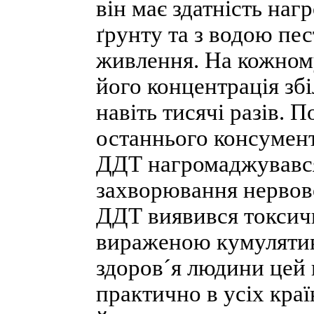
він має здатність наг
ґрунту та з водою пе
живлення. На кожном
його концентрація збі
навіть тисячі разів. 
останнього консумен
ДДТ нагромаджувався
захворювання нервово
ДДТ виявився токсич
вираженою кумулятив
здоров´я людини цей
практично в усіх країн