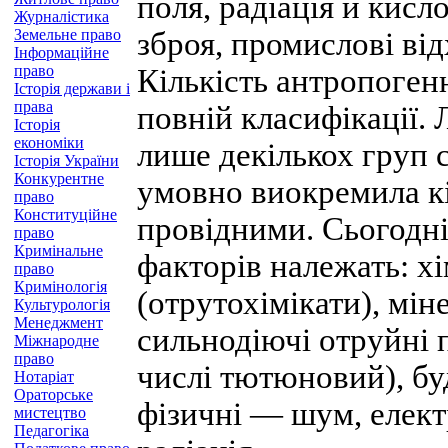
поля, радіація й кисло
Журналістика
Земельне право
зброя, промислові від
Інформаційне
право
Кількість антропогенн
Історія держави і
права
повній класифікації.
Історія
економіки
лише декількох груп 
Історія України
Конкурентне
умовно виокремила кіл
право
Конституційне
провідними. Сьогодн
право
Кримінальне
факторів належать: х
право
Кримінологія
(отрутохімікати), мін
Культурологія
Менеджмент
сильнодіючі отруйні 
Міжнародне
право
числі тютюновий), буд
Нотаріат
Ораторське
фізичні — шум, елек
мистецтво
Педагогіка