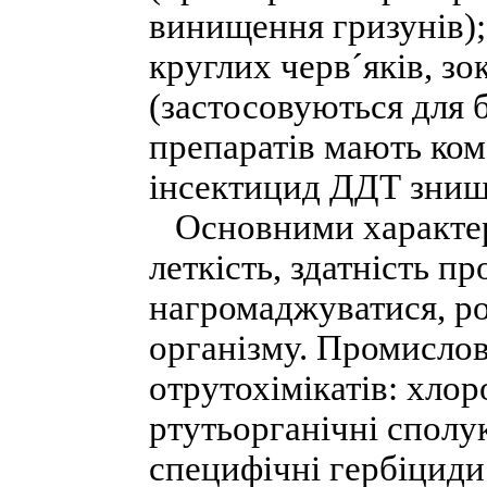
винищення гризунів);
круглих черв´яків, зо
(застосовуються для б
препаратів мають ком
інсектицид ДДТ знищує
Основними характери
леткість, здатність пр
нагромаджуватися, ро
організму. Промислов
отрутохімікатів: хлор
ртутьорганічні сполу
специфічні гербіциди