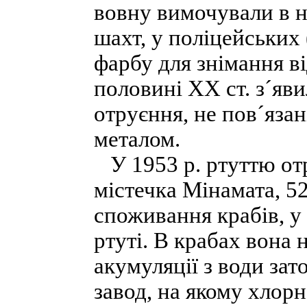
вовну вимочували в ні
шахт, у поліцейських
фарбу для знімання ві
половині XX ст. з´яви
отруєння, не пов´язан
металом.
У 1953 р. ртуттю отр
містечка Мінамата, 5
споживання крабів, у
ртуті. В крабах вона 
акумуляції з води зат
завод, на якому хлорн