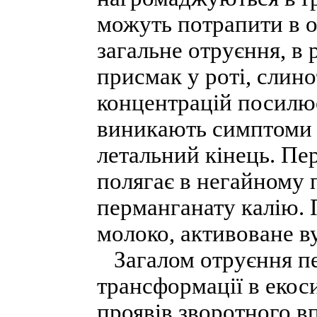
можуть потрапити в 
загальне отруєння, в 
присмак у роті, слин
концентрацій посилює
виникають симптоми 
летальний кінець. Пе
полягає в негайному
перманганату калію. 
молоко, активоване ву
Загалом отруєння пе
трансформації в екос
проявів зворотного в