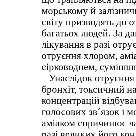
морському й залізнич
світу призводять до 
багатьох людей. За д
лікування в разі отру
отруєння хлором, амі
сірководнем, сумішшю
Унаслідок отруєння 
бронхіт, токсичний на
концентрацій відбува
голосових зв´язок і 
аміаком спричинює лар
разі великих його конц