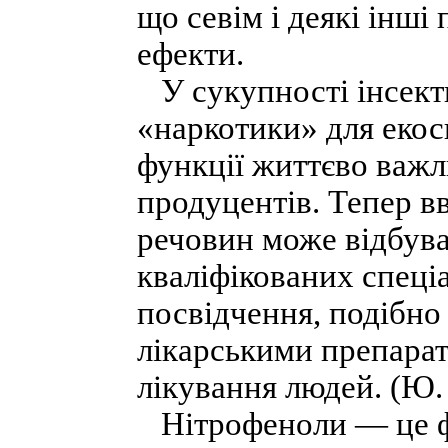
що севім і деякі інш
ефекти.
У сукупності інсект
«наркотики» для еко
функції життєво важл
продуцентів. Тепер в
речовин може відбува
кваліфікованих спеціа
посвідчення, подібно 
лікарськими препара
лікування людей. (Ю.
Нітрофеноли — це фе