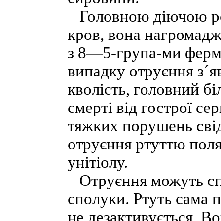
Головною діючою ре
кров, вона нагромаджу
з 8—5-група-ми ферме
випадку отруєння з´я
кволість, головний бі
смерті від гострої се
тяжких порушень свід
отруєння ртуттю поля
унітіолу.
Отруєння можуть спр
сполуки. Ртуть сама по
не дезактивується. В