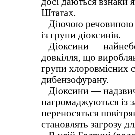
досі даються взнаки я
Штатах.
Діючою речовиною «
із групи діоксинів.
Діоксини — найнебез
довкілля, що виробл
групи хлоровмісних с
дибензофурану.
Діоксини — надзвича
нагромаджуються із з
переносяться повітря
становлять загрозу д