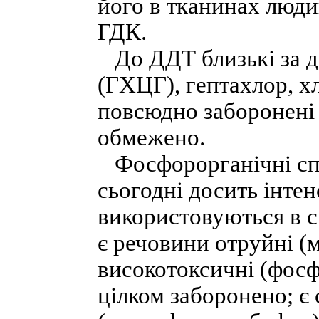
його в тканинах люд
ГДК.
До ДДТ близькі за д
(ГХЦГ), гептахлор, х
повсюдно заборонені 
обмежено.
Фосфорорганічні спо
сьогодні досить інте
використовуються в с
є речовини отруйні (
високотоксичні (фосф
цілком заборонено; є