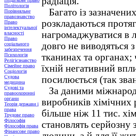
радіація.
Податкове право
Політологія
Багато із зазначених
Порівняльне
правознавство
розкладаються протяг
Право
інтелектуальної
нагромаджуватися в 
власності
Право
довго не виводяться 
соціального
забезпечення
тканинах та органах; 
Психологія
Релігієзнавство
їхній негативний впли
Сімейне право
Соціологія
Судова
посилюється (так зва
медицина
Судові та
За даними міжнародн
правоохоронні
органи
виробників хімічних 
Теорія держави і
права
більше ніж 11 тис. хім
Трудове право
Філософія
становлять серйозну 
Філософія права
Фінансове право
людини, а й для її жит