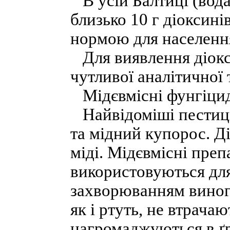
В усій Балтиці (вода,
близько 10 г діоксині
нормою для населення
Для виявлення діокс
чутливої аналітичної 
Мідєвмісні фунгіци
Найвідоміші пестици
та мідний купорос. Д
міді. Мідєвмісні пре
використовуються дл
захворюванням виног
як і ртуть, не втрачаю
нагромаджуються в ґр