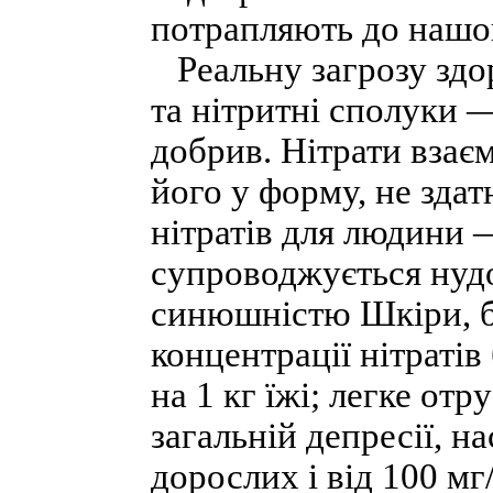
потрапляють до нашог
Реальну загрозу здор
та нітритні сполуки 
добрив. Нітрати взає
його у форму, не здат
нітратів для людини —
супроводжується нуд
синюшністю Шкіри, бо
концентрації нітратів 
на 1 кг їжі; легке от
загальній депресії, на
дорослих і від 100 мг/