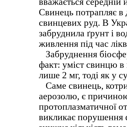
вважається середній й
Свинець потрапляє в 
свинцевих руд. В Укр
забруднила ґрунт і в
живлення під час лікв
Забруднення біосфер
факт: уміст свинцю в
лише 2 мг, тоді як у
Саме свинець, котрий
аерозолю, є причиною
протоплазматичної от
викликає порушення ф