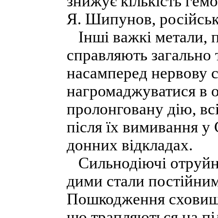
знижує кількість гемо
Я. Шипунов, російськ
Інші важкі метали, п
справляють загально
насамперед нервову с
нагромаджуватися в о
пролонговану дію, всі
після їх вимивання у 
донних відкладах.
Сильнодіючі отруйні
дими стали постійни
Пошкодження сховищ, 
що трапляються на пі