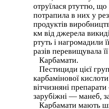
отруїлася ртуттю, що 
потрапила в них у рез
продуктів виробництв
км від джерела викиді
ртуть і нагромадили ї
разів перевищувала ї
Карбамати.
Пестициди цієї групи
карбамінової кислоти
вітчизняні препарати 
зарубіжні — манеб, з
Карбамати мають шир