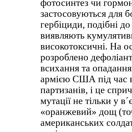
фотосинтез чи гормон
застосовуються для б
гербіциди, подібні до 
виявляють кумулятивн
високотоксичні. На ос
розроблено дефоліант
всихання та опадання
армією США під час в
партизанів, і це спр
мутації не тільки у в´
«оранжевий» дощ (точ
американських солдаті