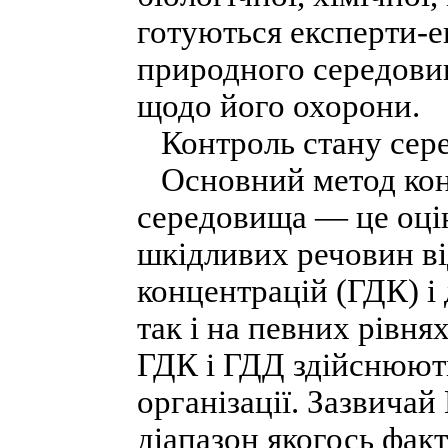
готуються експерти-е
природного середови
щодо його охорони.
Контроль стану сер
Основний метод кон
середовища — це оцін
шкідливих речовин в
концентрацій (ГДК) і 
так і на певних рівня
ГДК і ГДД здійснюють
організації. Зазвича
діапазон якогось фак