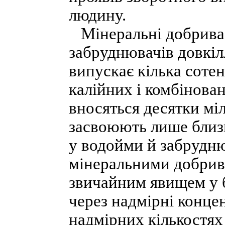
людину.
Мінеральні добрива 
забруднювачів довкіл
випускає кілька соте
калійних і комбінова
вносяться десятки мі
засвоюють лише близь
у водойми й забрудню
мінеральними добрив
звичайним явищем у ба
через надмірні концен
надмірних кількостях