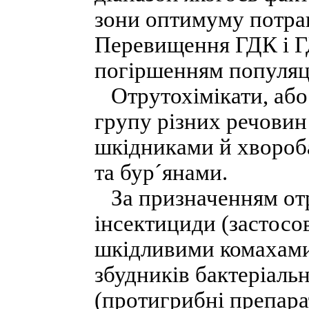
зони оптимуму потрап
Перевищення ГДК і 
погіршенням популяці
Отрутохімікати, або 
групу різних речовин 
шкідниками й хвороб
та бур´янами.
За призначенням отр
інсектициди (застосо
шкідливими комахами
збудників бактеріаль
(протигрибні препара