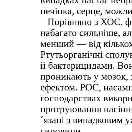
випадках настає непр
печінка, серце, можл
Порівняно з ХОС, фо
набагато сильніше, ал
менший — від кількох 
Ртутьорганічні спол
й бактерицидами. Вон
проникають у мозок,
ефектом. РОС, насамп
господарствах викор
протруювання насіння
´язані з випадковим 
сировини.