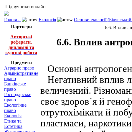
Підручники онлайн
Головна
Екологія
Основи екології (Білявський 
Партнери
6.6. Вплив а
Авторські
6.6. Вплив антро
реферати,
дипломні та
курсові роботи
Предмети
Основні антропогенн
Аграрне право
Адміністративне
Негативний вплив лю
право
Банківське
величезний. Різномані
право
Господарське
своє здоров´я й гено
право
Екологічне
отрутохімікати й побу
право
Екологія
пластмаси, наркотики
Етика та
Естетика
Житлове право