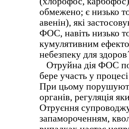
(хлорофос, карбофос)
обмежено; є низько т
авенін), які застосов
ФОС, навіть низько т
кумулятивним ефекто
небезпеку для здоров
Отруйна дія ФОС пол
бере участь у процес
При цьому порушують
органів, регуляція я
Отруєння супроводжу
запамороченням, квол