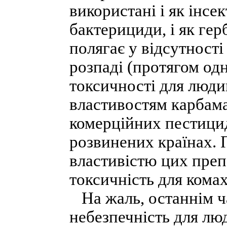
використані і як інсек
бактерициди, і як гер
полягає у відсутност
розпаді (протягом одн
токсичності для люди
властивостям карбам
комерційних пестицид
розвинених країнах.
властивістю цих преп
токсичність для комах
На жаль, останнім ча
небезпечність для люд