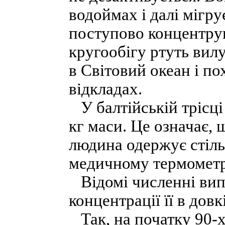
водоймах і далі мігр
поступово концентрую
кругообігу ртуть вилу
в Світовий океан і п
відкладах.
У балтійській трісці 
кг маси. Це означає,
людина одержує стільк
медичному термометрі
Відомі численні випа
концентрації її в довк
Так, на початку 90-х 