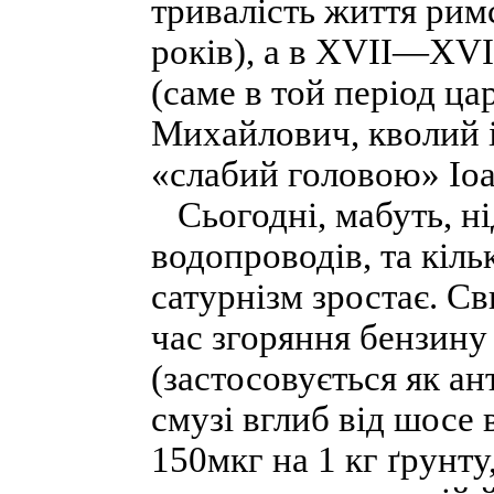
тривалість життя рим
років), а в XVII—XVI
(саме в той період ц
Михайлович, кволий 
«слабий головою» Іоа
Сьогодні, мабуть, ні
водопроводів, та кіль
сатурнізм зростає. С
час згоряння бензину
(застосовується як ан
смузі вглиб від шосе
150мкг на 1 кг ґрунт