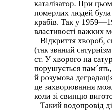
каталізатор. При цьом
померлих людей була 
крабів. Так у 1959—1
властивості важких м
Відкриття хвороб, с
(так званий сатурніз
ст. У хворого на сатур
порушується пам´ять,
й розумова деградація
це захворювання можн
коли зі свинцю вигот
Такий водопровід ді