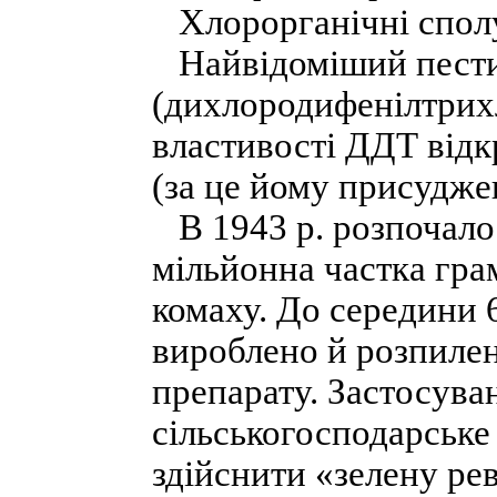
Хлорорганічні спол
Найвідоміший пести
(дихлородифенілтрих
властивості ДДТ від
(за це йому присудже
В 1943 р. розпочало
мільйонна частка гра
комаху. До середини 6
вироблено й розпилено
препарату. Застосува
сільськогосподарське
здійснити «зелену ре