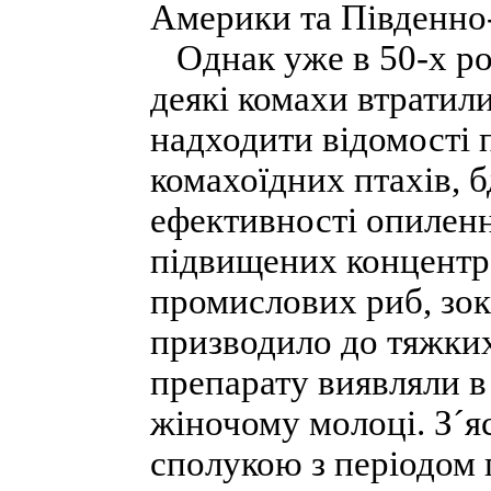
Америки та Південно-
Однак уже в 50-х рок
деякі комахи втратил
надходити відомості 
комахоїдних птахів, 
ефективності опиленн
підвищених концентра
промислових риб, зок
призводило до тяжки
препарату виявляли в п
жіночому молоці. З´я
сполукою з періодом 