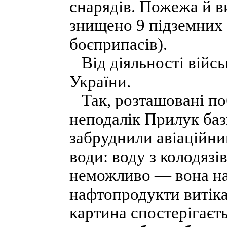
снарядів. Пожежа й в
знищено 9 підземних 
боєприпасів).
Від діяльності війсь
України.
Так, розташовані поб
неподалік Прилук баз
забруднили авіаційни
води: воду з колодязі
неможливо — вона нап
нафтопродукти витікаю
картина спостерігаєть