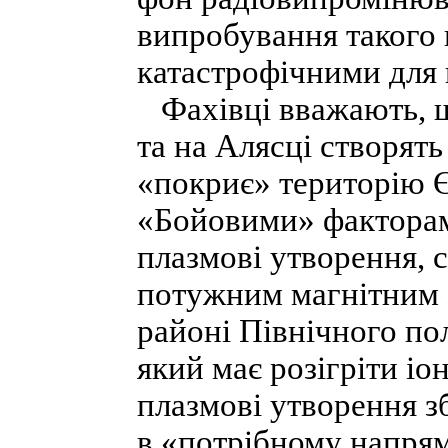
випробування такого
катастрофічними для 
Фахівці вважають, що
та на Алясці створять
«покриє» територію Є
«Бойовими» факторам
плазмові утворення, с
потужним магнітним з
районі Північного по
який має розігріти іо
плазмові утворення з
в «потрібному напря