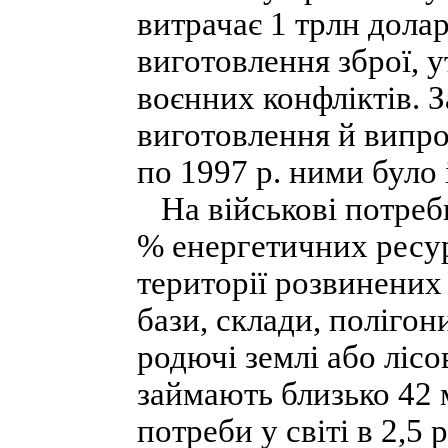
витрачає 1 трлн дола
виготовлення зброї, 
воєнних конфліктів.
виготовлення й випро
по 1997 р. ними було 
На військові потреби
% енергетичних ресур
території розвинених 
бази, склади, поліго
родючі землі або лісо
займають близько 42 м
потреби у світі в 2,5