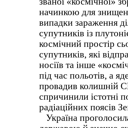
званої «космічної» з
начинкою для знищен
випадки зараження ді
супутників із плутон
космічний простір сь
супутників, які відпр
носіїв та інше «космі
під час польотів, а яд
провадив колишній С
спричинили істотні 
радіаційних поясів Зе
Україна проголосила