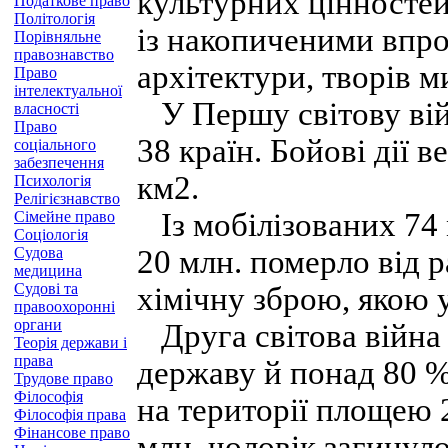
культурних цінностей,
Податкове право
Політологія
із накопиченими впро
Порівняльне
правознавство
архітектури, творів ми
Право
інтелектуальної
У Першу світову вій
власності
Право
38 країн. Бойові дії 
соціального
забезпечення
км2.
Психологія
Релігієзнавство
Із мобілізованих 74 м
Сімейне право
Соціологія
Судова
20 млн. померло від 
медицина
Судові та
хімічну зброю, якою 
правоохоронні
органи
Друга світова війна
Теорія держави і
права
державу й понад 80 % 
Трудове право
Філософія
на території площею 2
Філософія права
Фінансове право
млн. чоловік загинуло