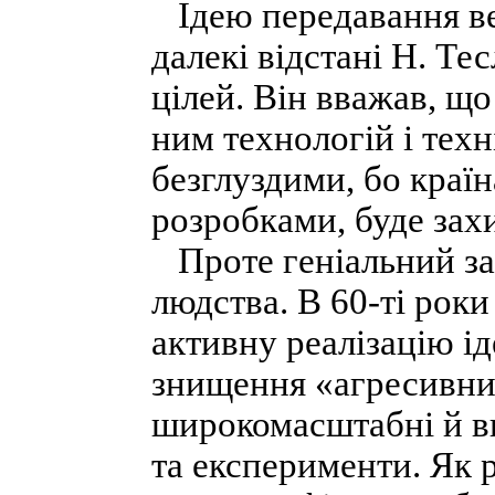
Ідею передавання ве
далекі відстані Н. Т
цілей. Він вважав, 
ним технологій і техн
безглуздими, бо країн
розробками, буде захи
Проте геніальний за
людства. В 60-ті ро
активну реалізацію і
знищення «агресивни
широкомасштабні й ви
та експерименти. Як 