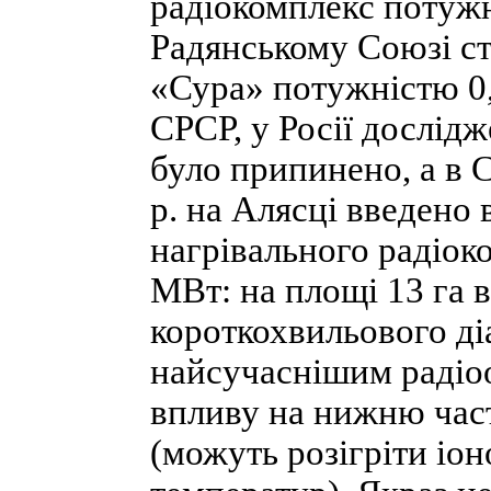
радіокомплекс потужн
Радянському Союзі с
«Сура» потужністю 0,
СРСР, у Росії дослідж
було припинено, а в 
р. на Алясці введено
нагрівального радіо
МВт: на площі 13 га 
короткохвильового ді
найсучаснішим радіо
впливу на нижню час
(можуть розігріти іо