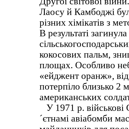
Другої світової війн
Лаосу й Камбоджі було
різних хімікатів з ме
В результаті загинула
сільськогосподарських
кокосових пальм, зни
площах. Особливо не
«ейджент оранж», від
потерпіло близько 2 м
американських солдаті
У 1971 р. військові
´єтнамі авіабомби ма