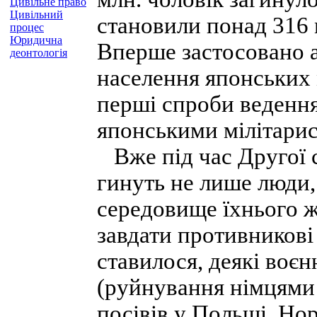
Цивільне право
Цивільний
становили понад 316 м
процес
Юридична
Вперше застосовано 
деонтологія
населення японських 
перші спроби ведення
японськими мілітари
Вже під час Другої с
гинуть не лише люди,
середовище їхнього ж
завдати противникові
ставилося, деякі воєн
(руйнування німцями д
посівів у Польщі, Нор