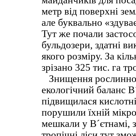
майданчиків для поса
метр від поверхні зем
але буквально «здуває
Тут же почали застос
бульдозери, здатні ви
якого розміру. За кіл
зрізано 325 тис. га тр
Знищення рослинност
екологічний баланс В
підвищилася кислотні
порушили їхній мікроб
мешкали у В´єтнамі, 
тропічні ліси тут змо