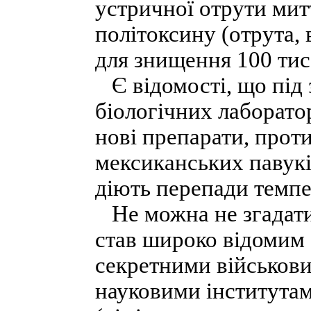
устричної отрути миттє
політоксину (отрута, 
для знищення 100 тис.
Є відомості, що під 
біологічних лаборат
нові препарати, прот
мексиканських павуків
діють перепади темпе
Не можна не згадати
став широко відомим 
секретними військови
науковими інститутами