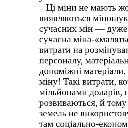
Ці міни не мають жод
виявляються міношука
сучасних мін — дуже 
сучасна міна-«малятк
витрати на розмінуван
персоналу, матеріаль
допоміжні матеріали,
міну! Такі витрати, 
мільйонами доларів, н
розвиваються, й тому 
земель не використов
там соціально-економ