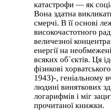
катастрофи — як соціа
Вона здатна викликати
смерчі. В її основі л
високочастотного ра
величезної концентра
енергії на необмежен
всяких об´єктів. Ця 
фізикові хорватськог
1943)-, геніальному 
людині виняткових зд
логарифмів і міг заци
прочитаної книжки.