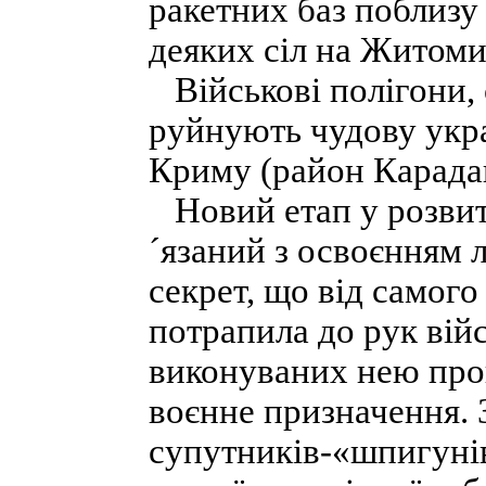
ракетних баз поблизу
деяких сіл на Житоми
Військові полігони, 
руйнують чудову укр
Криму (район Карадаг
Новий етап у розвит
´язаний з освоєнням 
секрет, що від самог
потрапила до рук вій
виконуваних нею про
воєнне призначення. 
супутників-«шпигунів