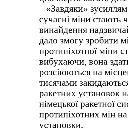
«Завдяки» зусиллям в
сучасні міни стають 
винайдення надзвича
дало змогу зробити м
протипіхотної міни ст
вибухаючи, вона здат
розсіюються на місцев
тисячами закидаютьс
ракетних установок н
німецької ракетної си
протипіхотних мін на 
установки.