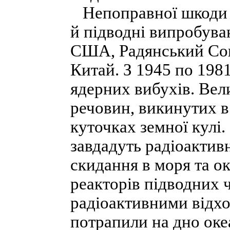
Непоправної шкоди бі
й підводні випробуван
США, Радянський Сою
Китай. З 1945 по 1981
ядерних вибухів. Вел
речовин, викинутих в 
куточках земної кулі
завдадуть радіоактив
скидання в моря та о
реакторів підводних ч
радіоактивними відхо
потрапили на дно океа