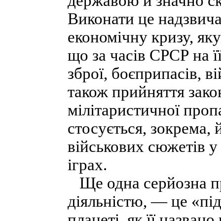
державою й значно ск
Виконати це надзвич
економічну кризу, яку
що за часів СРСР на ї
зброї, боєприпасів, в
також прийняття зак
мілітаристичної проп
стосується, зокрема, 
військових сюжетів у
іграх.
Ще одна серйозна пр
діяльністю, — це «пі
планеті, як її назван