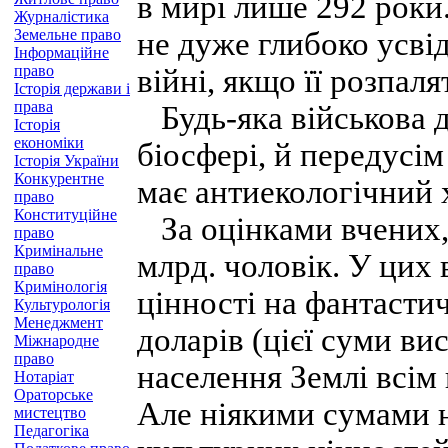
в мирі лише 292 роки.
Журналістика
Земельне право
не дуже глибоко усвід
Інформаційне
право
війні, якщо її розпал
Історія держави і
права
Будь-яка військова д
Історія
економіки
біосфері, й передусім
Історія України
Конкурентне
має антиекологічний 
право
Конституційне
За оцінками вчених, 
право
Кримінальне
млрд. чоловік. У цих
право
Кримінологія
цінності на фантастич
Культурологія
Менеджмент
доларів (цієї суми ви
Міжнародне
право
населення Землі всім 
Нотаріат
Ораторське
Але ніякими сумами 
мистецтво
Педагогіка