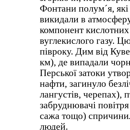
Фонтани полум´я, які
викидали в атмосферу 
компонент кислотних д
вуглекислого газу. Ц
півроку. Дим від Куве
км), де випадали чорні
Перської затоки утвор
нафти, загинуло безлі
лангустів, черепах), 
забруднювачі повітря 
сажа тощо) спричини
людей.