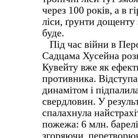
через 100 років, а в 
ліси, ґрунти дощенту 
буде.
Під час війни в Перс
Садцама Хусейна роз
Кувейту вже як ефект
противника. Відступа
динамітом і підпалил
свердловин. У резуль
спалахнула найстрахі
пожежа: 6 млн. барелі
згоряючи, перетворю