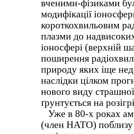
вченими-фізиками бу
модифікації іоносфе
короткохвильовим ра
плазми до надвисоких
іоносфері (верхній ш
поширення радіохвиль
природу яких іще нед
наслідки цілком прог
нового виду страшної 
ґрунтується на розігр
Уже в 80-х роках ам
(член НАТО) поблизу 