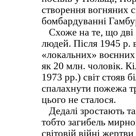
створення вогняних с
бомбардуванні Гамбур
Схоже на те, що дві 
людей. Після 1945 р.
«локальних» воєнних 
як 20 млн. чоловік. Кі
1973 рр.) світ стояв 
спалахнути пожежа тре
цього не сталося.
Дедалі зростають так
тобто загибель мирно
світовій війні жертв