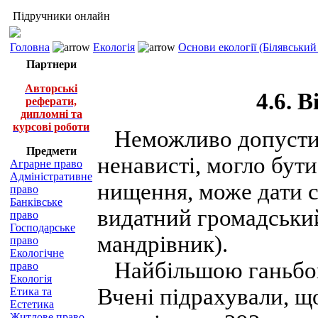
Підручники онлайн
Головна
Екологія
Основи екології (Білявський 
Партнери
Авторські
4.6. 
реферати,
дипломні та
курсові роботи
Неможливо допустити
Предмети
ненависті, могло бути
Аграрне право
Адміністративне
нищення, може дати си
право
Банківське
видатний громадський
право
Господарське
мандрівник).
право
Екологічне
Найбільшою ганьбою л
право
Екологія
Вчені підрахували, що
Етика та
Естетика
Житлове право