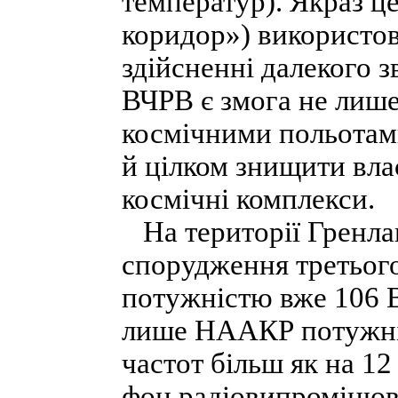
температур). Якраз 
коридор») використов
здійсненні далекого з
ВЧРВ є змога не лиш
космічними польотами
й цілком знищити влас
космічні комплекси.
На території Гренла
спорудження третього
потужністю вже 106 
лише НААКР потужніс
частот більш як на 1
фон радіовипромінюва