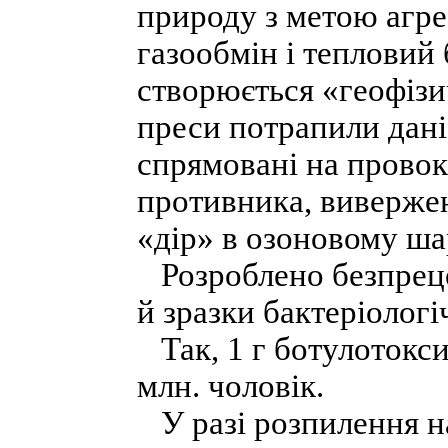
природу з метою агрес
газообмін і тепловий
створюється «геофізи
преси потрапили дані
спрямовані на провок
противника, вивержен
«дір» в озоновому шарі
Розроблено безпреце
й зразки бактеріологіч
Так, 1 г ботулотокси
млн. чоловік.
У разі розпилення н