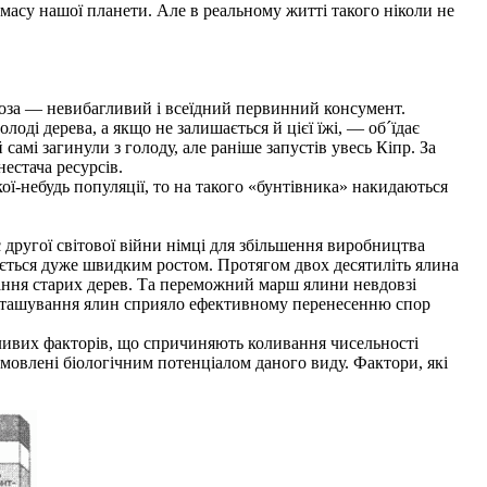
 масу нашої планети. Але в реальному житті такого ніколи не
 Коза — невибагливий і всеїдний первинний консумент.
олоді дерева, а якщо не залишається й цієї їжі, — об´їдає
самі загинули з голоду, але раніше запустів увесь Кіпр. За
нестача ресурсів.
ї-небудь популяції, то на такого «бунтівника» накидаються
другої світової війни німці для збільшення виробництва
ується дуже швидким ростом. Протягом двох десятиліть ялина
вання старих дерев. Та переможний марш ялини невдовзі
озташування ялин сприяло ефективному перенесенню спор
ливих факторів, що спричиняють коливання чисельності
зумовлені біологічним потенціалом даного виду. Фактори, які