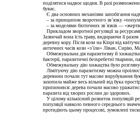
поділятися надвоє щодня. В разі розмноження
буває.
Є два основних механізми запобігання надм
– за принципом зворотного зв´язку «попул
– за моделями біотичних зв´язків — «жерт
Прикладом зворотної регуляції за ресурсами
Зазвичай вона їсть траву, видираючи її разом 
деревну кору. Після кози на Кіпрі від квітуч
античних часів кози «з´їли» Ліван, Сирію, Ма
Обмежувальна дія паразитизму й хижацтва по
бактерії, паразитичні безхребетні тварини, па
Обмежувальну дію хижацтва було розглянут
Лімітуючу дію паразитизму можна проілюстру
деревини почали тут масове вирубування бук
захопила майже весь вільний від бука прості
припинився: дерева почали масово уражати
паразита від хворих рослин до здорових.
У цілому кількісний розвиток популяцій ре
популяції навколо певного середнього значен
протидіють цьому процесові, зумовлені тиск