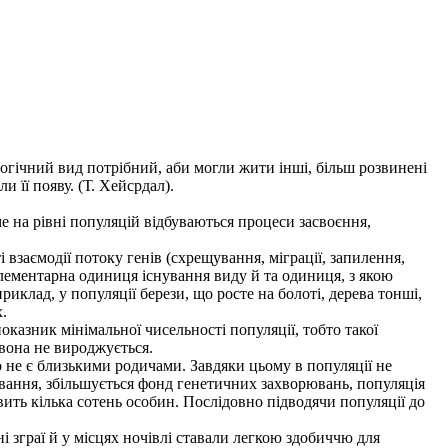
огічний вид потрібний, аби могли жити інші, більш розвинені
и її появу. (Т. Хейсрдал).
е на рівні популяцій відбуваються процеси засвоєння,
взаємодії потоку генів (схрещування, міграції, запилення,
елементарна одиниця існування виду й та одиниця, з якою
клад, у популяції берези, що росте на болоті, дерева тонші,
.
оказник мінімальної чисельності популяції, тобто такої
 вона не вироджується.
не є близькими родичами. Завдяки цьому в популяції не
вання, збільшується фонд генетичних захворювань, популяція
ить кілька сотень особин. Послідовно підводячи популяції до
 зграї й у місцях ночівлі ставали легкою здобиччю для