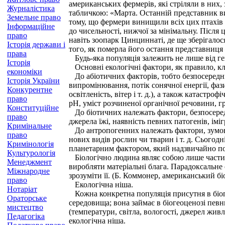
американських фермерів, які стріляли в них
Журналістика
табличкою: «Марта. Останній представник вид
Земельне право
тому, що фермери винищили всіх цих птахів д
Інформаційне
до чисельності, нижчої за мінімальну. Після
право
навіть зоопарк Цинциннаті, де ще зберігалос
Історія держави і
того, як померла його остання представниц
права
Будь-яка популяція залежить не лише від гене
Історія
Основні екологічні фактори, як правило, кл
економіки
До абіотичних факторів, тобто безпосередньо
Історія України
випромінювання, потік сонячної енергії, фази
Конкурентне
освітленість, вітер і т. д.), а також катастр
право
рН, уміст розчиненої органічної речовини, гр
Конституційне
До біотичних належать фактори, безпосередн
право
джерела їжі, наявність певних патогенів, іміг
Кримінальне
До антропогенних належать фактори, зумовлен
право
нових видів рослин чи тварин і т. д. Сьогод
Кримінологія
планетарним фактором, який надзвичайно по
Культурологія
Біологічно людина являє собою лише частину
Менеджмент
виробляти матеріальні блага. Парадоксальне 
Міжнародне
зрозуміти її. (Б. Коммонер, американський біо
право
Екологічна ніша.
Нотаріат
Кожна конкретна популяція присутня в біог
Ораторське
середовища; вона займає в біогеоценозі певн
мистецтво
(температури, світла, вологості, джерел жи
Педагогіка
екологічна ніша.