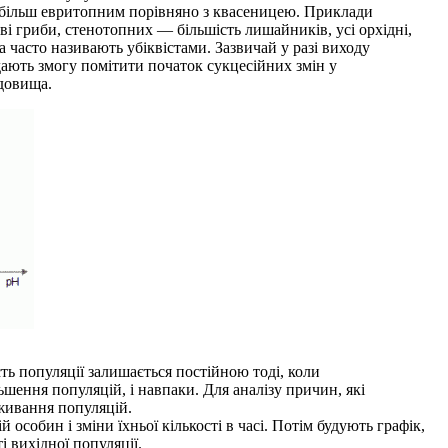
є більш евритопним порівняно з квасеницею. Приклади
еві гриби, стенотопних — більшість лишайників, усі орхідні,
 часто називають убіквістами. Зазвичай у разі виходу
дають змогу помітити початок сукцесійних змін у
едовища.
ть популяції залишається постійною тоді, коли
шення популяцій, і навпаки. Для аналізу причин, які
живання популяцій.
собин і зміни їхньої кількості в часі. Потім будують графік,
і вихідної популяції.