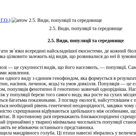
Г.О.)
2.5. Види, популяції та середовище
2.5. Види, популяції та середовище
2.5. Види, популяції та середовище
ти зв´язки всередині найскладнішої екосистеми, де кожний біол
ка цілковито залежить від видів, що розвивалися до неї й зумовил
озі — це сукупності видів, що його населяють, — популяції. Сам
гами живлення.
одного виду з єдиним генофондом, яка формується в результаті 
тин, насіння, личинок, яєць) та умов довкілля. Популяція — це 
м, популяція фенотипно й генотипно зазвичай однорідніша. Напри
ж у популяції берези того самого виду, яка росте на сухих місцях
ься багатьма показниками. З погляду екології, найсуттєвішим є п
ується необхідний рівень генетичної неоднорідності, завдяки чому
ністю схрещування відбуваються здебільшого між особинами, що 
вітає. В противному разі переважають близькоспоріднені схрещу
й (принаймні у тварин) мінімальна чисельність популяції станов
навіть не вбиваючи останнього представника.
ила мандрівного голуба. Ці птахи навесні збирались у величезні