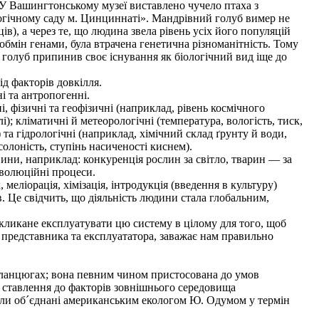
. У Вашингтонському музеї виставлено чучело птаха з
ологічному саду м. Цинциннаті». Мандрівний голуб вимер не
), а через те, що людина звела рівень усіх його популяцій
обмін генами, була втрачена генетична різноманітність. Тому
й голуб припинив своє існування як біологічний вид іще до
ід факторів довкілля.
і та антропогенні.
, фізичні та геофізичні (наприклад, рівень космічного
); кліматичні й метеорологічні (температура, вологість, тиск,
) та гідрологічні (наприклад, хімічний склад ґрунту й води,
солоність, ступінь насиченості киснем).
ни, наприклад: конкуренція рослин за світло, тварин — за
 еволюційні процеси.
еліорація, хімізація, інтродукція (введення в культуру)
в. Це свідчить, що діяльність людини стала глобальним,
кликане експлуатувати цю систему в цілому для того, щоб
ї представника та експлуататора, заважає нам правильно
 ланцюгах; вона певним чином пристосована до умов
о ставлення до факторів зовнішнього середовища
були об´єднані американським екологом Ю. Одумом у термін