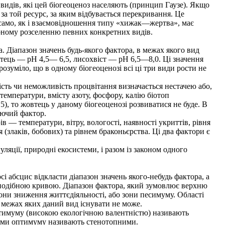
 видів, які цей біогеоценоз населяють (принцип Гаузе). Якщо
за той ресурс, за яким відбувається перекривання. Це
само, як і взаємовідношення типу «хижак—жертва», має
ірному розселенню певних конкретних видів.
 Діапазон значень будь-якого фактора, в межах якого вид
овтець — рН 4,5— 6,5, лисохвіст — рН 6,5—8,0. Ці значення
озуміло, що в одному біогеоценозі всі ці три види рости не
ість чи неможливість процвітання визначається нестачею або,
температури, вмісту азоту, фосфору, калію біотоп
), то жовтець у даному біогеоценозі розвиватися не буде. В
уючий фактор.
 — температури, вітру, вологості, наявності укриттів, рівня
 (злаків, бобових) та рівнем браконьєрства. Ці два фактори є
ляції, природні екосистеми, і разом із законом одного
сі абсцис відкласти діапазон значень якого-небудь фактора, а
оподібною кривою. Діапазон фактора, який зумовлює верхню
они зниження життєдіяльності, або зони песимуму. Області
в межах яких даний вид існувати не може.
птимуму (високою екологічною валентністю) називають
нами оптимуму називають стенотопними.