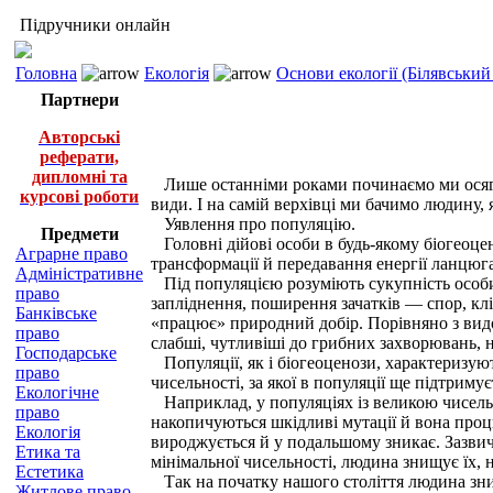
Підручники онлайн
Головна
Екологія
Основи екології (Білявський 
Партнери
Авторські
реферати,
дипломні та
Лише останніми роками починаємо ми осяга
курсові роботи
види. І на самій верхівці ми бачимо людину, я
Уявлення про популяцію.
Предмети
Головні дійові особи в будь-якому біогеоцен
Аграрне право
трансформації й передавання енергії ланцю
Адміністративне
Під популяцією розуміють сукупність особин 
право
запліднення, поширення зачатків — спор, клі
Банківське
«працює» природний добір. Порівняно з видо
право
слабші, чутливіші до грибних захворювань, ні
Господарське
Популяції, як і біогеоценози, характеризуют
право
чисельності, за якої в популяції ще підтрим
Екологічне
Наприклад, у популяціях із великою чисель
право
накопичуються шкідливі мутації й вона проц
Екологія
вироджується й у подальшому зникає. Зазвича
Етика та
мінімальної чисельності, людина знищує їх, 
Естетика
Так на початку нашого століття людина знищ
Житлове право