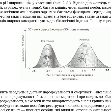
рН ширший, ніж у квасениці (рис. 2. 8.). Відповідно жовтець 
, суріпок, лутига тощо), багато кліщів, черепашкові амеби, цвіл
екологічною амплітудою одразу за багатьма факторами середовища
топні види першими випадають із біогеоценозів, і саме ці види 
идів широко використовують для біологічної індикації стану сер
ить передусім від стану народжуваності й смертності. Чисельніс
ення народжуваності й зменшення смертності призводять до збіль
оджуваності, в екології часто використовують аналіз кривих ви
дувати, якщо постійно реєструвати кількість народжених у ній о
а осі ординат — процент особин, які вижили, стосовно чисельност