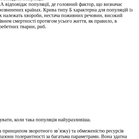
А відповідає популяції, де головний фактор, що визначає
 розвинених країнах. Крива типу Б характерна для популяцій із
іях належать хвороби, нестача поживних речовин, високий
рівнем смертності протягом усього життя, як правило, в
ребетних тварин, риб.
вати, коли така популяція найуразливіша.
 принципом зворотного зв´язку) та обмеженістю ресурсів
апазони толерантності за багатьма параметрами. Вона здатна