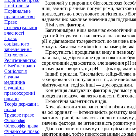
Податкове право
Зазвичай у природних біогеоценозах (особлив
Політологія
ніші, зайняті різними популяціями, частково
Порівняльне
призводить до поступового витіснення з бі
правознавство
надзвичайно важливе значення для підтриман
Право
Лімітуючі фактори.
інтелектуальної
Багатовимірна ніша визначає екологічний ді
власності
здатний існувати, називають діапазоном толе
Право
рН є діапазоном толерантності до значень ки
соціального
можуть. Загалом же кількість параметрів, як
забезпечення
Присутність і процвітання виду в певному б
Психологія
навпаки, надміром лише одного якого-небудь 
Релігієзнавство
сприятливий для жовтцю, але значення рН вих
Сімейне право
цьому разі говорять, що рН — фактор, який 
Соціологія
Інший приклад. Чисельність зайця-біляка на 
Судова
захворюваності популяції й і. п., але найбіл
медицина
лімітуючими, тоді як інші — другорядними.
Судові та
Концепція лімітуючих факторів дає змогу зро
правоохоронні
процента показує, як легко вивести біогеоцен
органи
Екологічна валентність видів.
Теорія держави і
Хоча діапазони толерантності в різних видів 
права
на осі ординат — інтенсивність розвитку в
Трудове право
частину кривої, називають зоною оптимуму д
Філософія
значень фактора, де інтенсивність розвитку 
Філософія права
Діапазон зони оптимуму є критерієм визнач
Фінансове право
евритопними, тобто пристосованими до змін