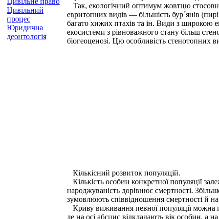
Цивільне право
Так, екологічний оптимум жовтцю стосовно 
Цивільний
евритопних видів — більшість бур´янів (пирій
процес
багато хижих птахів та ін. Види з широкою 
Юридична
екосистеми з рівноважного стану більш стено
деонтологія
біогеоценозі. Цю особливість стенотопних в
Кількісний розвиток популяцій.
Кількість особин конкретної популяції залеж
народжуваність дорівнює смертності. Збільш
зумовлюють співвідношення смертності й нар
Криву виживання певної популяції можна побу
де на осі абсцис відкладають вік особин, а н