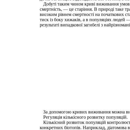
Добуті таким чином криві виживання умовно 
смертність, — це старіння. В природі таке т
високим рівнем смертності на початкових ст
тиск із боку хижаків, а в популяціях людей 
результаті випадкової загибелі з найрізнома
За допомогою кривих виживання можна визнач
Регуляція кількісного розвитку популяцій.
Кількісний розвиток популяцій контролюєть
конкретних біотопів. Наприклад, діатомова в