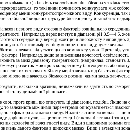
о клімаксних) кількість екологічних ніш збігається з кількістю
 перекриваються, то такі види починають конкурувати між собою 
огеоценозу менш конкурентоспроможного виду. Конкуренція, так 
ня стабільної видової структури біогеоценозу й запобігає надм
апазон певного виду стосовно факторів зовнішнього середовища.
рантності. Наприклад, верес вегетує в діапазоні рН 3,5—4,5, ж
слотності середовища вересу, жовтцю й лисохвосту відповідно. Зр
і описують багатовимірну нішу конкретного виду, дуже велика.
іотопі залежать від усього цього комплексу умов. Проте відсутн
фактора. Наприклад, якщо за значенням вологості, освітленості, 
одить за межі діапазону толерантності (наприклад, становить 3,5
обмежує розвиток жовтцю в конкретному біогеоценозі, або ліміт
невеликих островах у Білому морі залежить від багатьох факторів
ьшою мірою визначається біомасою рослин, якими заєць харчується
зуміти, наскільки вразливі, незважаючи на здатність до саморегу
оз зі стану динамічної рівноваги.
свої, проте криві, що описують ці діапазони, подібні. Якщо на о
иду, то залежність між цими параметрами описуватиметься дзвон
аного фактора для даного виду. Нижні частини «дзвона» — це з
виду дорівнює нулю, — це зони смерті (так звані летальні зони), 
ення екологічної валентності виду. Види з широкими зонами о
 значень даного фактора в широких межах. Види з вузькими зо