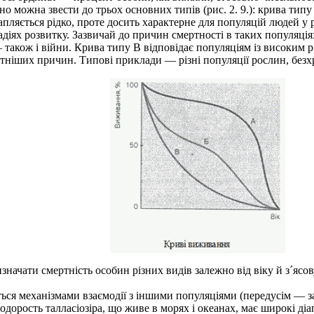
можна звести до трьох основних типів (рис. 2. 9.): крива типу 
рапляється рідко, проте досить характерне для популяцій людей у
адіях розвитку. Зазвичай до причин смертності в таких популяц
— також і війни. Крива типу В відповідає популяціям із високим 
нітніших причин. Типові приклади — різні популяції рослин, безх
ати смертність особин різних видів залежно від віку й з´ясову
ся механізмами взаємодії з іншими популяціями (передусім — за
одорость талласіозіра, що живе в морях і океанах, має широкі ді