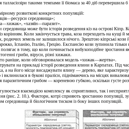
 талласіозіри такими темпами її біомаса за 40 діб перевершила б
ірному розвиткові конкретних популяцій:
яція—ресурси середовища»;
ва—хижак», «хазяїн—паразит».
 середовища може бути історія розведення кіз на острові Кіпр.
із корінням. Коли закінчується трава, коза переходить на кущі й м
их, родючих земель не залишилося нічого. Зрештою кіпрські кози й 
рокко, Іспанію, Італію, Грецію. Експансію кози зупинила тільки 
лягає в тому, що коли починається вибухоподібне зростання яко
тогенні гриби, віруси, різні хижаки.
о раніше, коли обговорювалася модель «хижак—жертва».
вати на прикладі історії розведення ялини в Карпатах. Під час 
а, а на його місце висаджувати ялину — дерево, яке характериз
р і вклинилася в букові праліси, піднімаючись на місцях вивалю
ся паразитичним грибом — кореневою губкою, оскільки густе р
гулюється взаємодією комплексу як сприятливих, так і несприят
ня (рис. 2. 10.). Фактори, котрі сприяють зростанню популяції, 
ом середовища й біологічним тиском із боку інших популяцій.