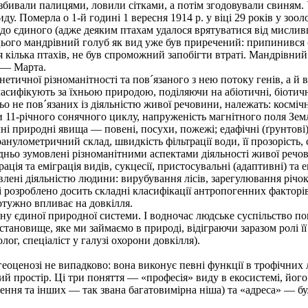
, збивали палицями, ловили сітками, а потім згодовували свиням
у. Померла о 1-й годині 1 вересня 1914 р. у віці 29 років у зо
о єдиного (адже деяким птахам удалося врятуватися від мисливців
 цього мандрівний голуб як вид уже був приречений: припинився 
я кілька птахів, не був спроможний запобігти втраті. Мандрівни
я — Марта.
тичної різноманітності та пов´язаного з нею потоку генів, а й в
асифікують за їхньою природою, поділяючи на абіотичні, біотичн
 не пов´язаних із діяльністю живої речовини, належать: космічні
 11-річного сонячного циклу, напруженість магнітного поля Землі
офічні природні явища — повені, посухи, пожежі; едафічні (ґрунтові
анулометричний склад, швидкість фільтрації води, її прозорість, 
ьо зумовлені різноманітними аспектами діяльності живої речови
рація та еміграція видів, сукцесії, пристосувальні (адаптивні) та
і діяльністю людини: вирубування лісів, зарегулювання річок, м
ні розроблено досить складні класифікації антропогенних факторі
тужно впливає на довкілля.
 єдиної природної системи. І водночас людське суспільство по
становище, яке ми займаємо в природі, відіграючи заразом ролі ї
лог, спеціаліст у галузі охорони довкілля).
еоценозі не випадково: вона виконує певні функції в трофічних
ий простір. Ці три поняття — «професія» виду в екосистемі, йог
влення та інших — так звана багатовимірна ніша) та «адреса» — 