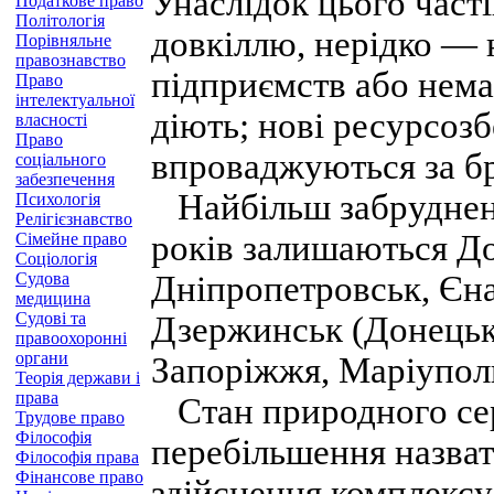
Унаслідок цього част
Податкове право
Політологія
довкіллю, нерідко — 
Порівняльне
правознавство
підприємств або нема
Право
інтелектуальної
діють; нові ресурсозб
власності
Право
впроваджуються за бр
соціального
забезпечення
Найбільш забруднени
Психологія
Релігієзнавство
років залишаються До
Сімейне право
Соціологія
Судова
Дніпропетровськ, Єна
медицина
Судові та
Дзержинськ (Донецька
правоохоронні
органи
Запоріжжя, Маріупол
Теорія держави і
права
Стан природного сер
Трудове право
Філософія
перебільшення назват
Філософія права
Фінансове право
здійснення комплексу