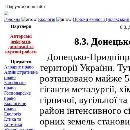
Підручники онлайн
Головна
Екологія
Основи екології (Білявський 
Партнери
8.3.
Авторські
8.3. Донець
реферати,
дипломні та
курсові роботи
Донецько-Придніпров
Предмети
території України. Т
Аграрне право
Адміністративне
розташовано майже 5 
право
Банківське
гіганти металургії, х
право
Господарське
гірничої, вугільної т
право
Екологічне
район інтенсивного с
право
Екологія
орних земель станови
Етика та
Естетика
Житлове право