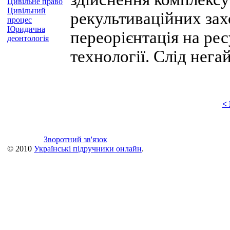
Цивільне право
Цивільний
рекультиваційних зах
процес
Юридична
переорієнтація на рес
деонтологія
технології. Слід нега
<
Зворотний зв'язок
© 2010
Українські підручники онлайн
.