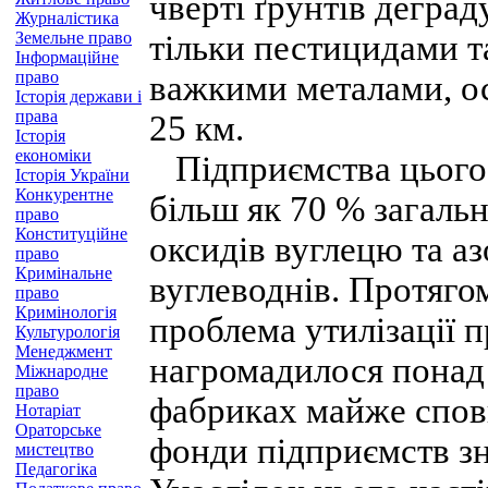
чверті ґрунтів деград
Журналістика
Земельне право
тільки пестицидами т
Інформаційне
право
важкими металами, ос
Історія держави і
права
25 км.
Історія
економіки
Підприємства цього 
Історія України
Конкурентне
більш як 70 % загальн
право
Конституційне
оксидів вуглецю та аз
право
Кримінальне
вуглеводнів. Протяго
право
Кримінологія
проблема утилізації п
Культурологія
Менеджмент
нагромадилося понад 
Міжнародне
право
фабриках майже сповн
Нотаріат
Ораторське
фонди підприємств зн
мистецтво
Педагогіка