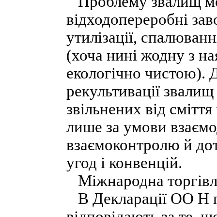
Проблему звалищ мо
відходопереробні зав
утилізації, спалюван
(хоча нині жодну з н
екологічно чистою). 
рекультивації звалищ 
звільнених від сміття
лише за умови взаємо
взаємоконтролю й до
угод і конвенцій.
Міжнародна торгівля
В Декларації ОО Н п
відповідають за те, щ