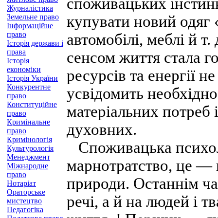
споживацьких інстинк
Журналістика
Земельне право
купувати новий одяг 
Інформаційне
право
автомобілі, меблі й т. 
Історія держави і
права
сенсом життя стала г
Історія
економіки
ресурсів та енергії 
Історія України
Конкурентне
усвідомить необхідно
право
Конституційне
матеріальних потреб 
право
Кримінальне
духовних.
право
Кримінологія
Споживацька психол
Культурологія
Менеджмент
марнотратство, це — в
Міжнародне
право
природи. Останнім ч
Нотаріат
Ораторське
речі, а й на людей і 
мистецтво
Педагогіка