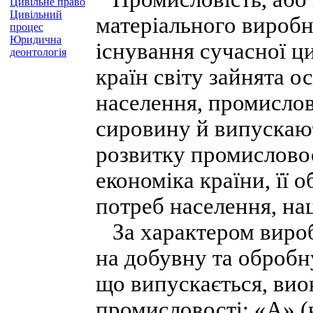
Цивільне право
Цивільний
матеріального виробн
процес
Юридична
існування сучасної цив
деонтологія
країн світу зайнята 
населення, промислов
сировину й випускают
розвитку промислово
економіка країни, її 
потреб населення, нац
За характером вироб
на добувну та обробн
що випускається, ви
промисловості: «А» (