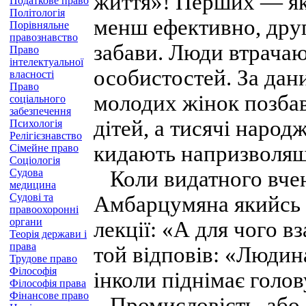
життя»! Перших — як
Податкове право
Політологія
менш ефективно, дру
Порівняльне
правознавство
забави. Люди втрачаю
Право
інтелектуальної
особистостей. За да
власності
Право
молодих жінок позба
соціального
забезпечення
дітей, а тисячі наро
Психологія
Релігієзнавство
кидають напризволяще
Сімейне право
Соціологія
Судова
Коли видатного вчен
медицина
Судові та
Амбарцумяна якийсь 
правоохоронні
органи
лекції: «А для чого в
Теорія держави і
права
той відповів: «Людина
Трудове право
Філософія
інколи піднімає голов
Філософія права
Фінансове право
Промисловість, або і