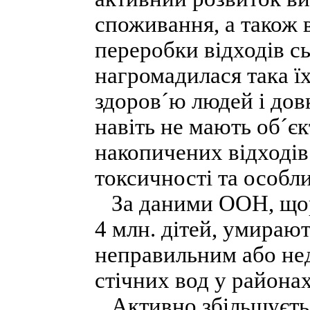
споживання, а також 
переробки відходів сь
нагромадилася така їх
здоров´ю людей і довк
навіть не мають об´є
накопичених відходів 
токсичності та особли
За даними ООН, щоріч
4 млн. дітей, умирают
неправильним або нед
стічних вод у районах
Активно збільшуєтьс