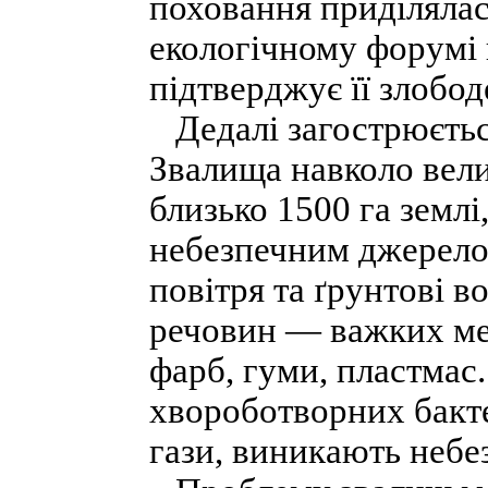
поховання приділялас
екологічному форумі 
підтверджує її злобод
Дедалі загострюється
Звалища навколо вел
близько 1500 га землі
небезпечним джерелом
повітря та ґрунтові в
речовин — важких мет
фарб, гуми, пластмас
хвороботворних бакте
гази, виникають небе