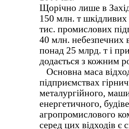
Щорічно лише в Захід
150 млн. т шкідливих 
тис. промислових пі
40 млн. небезпечних 
понад 25 млрд. т і пр
додається з кожним р
Основна маса відході
підприємствах гірнич
металургійного, маши
енергетичного, будів
агропромислового ко
серед цих відходів є 