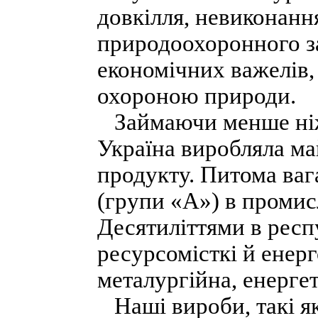
довкілля, невиконан
природоохоронного за
економічних важелів,
охороною природи.
Займаючи менше ніж 
Україна виробляла ма
продукту. Питома ваг
(групи «А») в промис
Десятиліттями в респ
ресурсомісткі й енерг
металургійна, енерге
Наші вироби, такі як