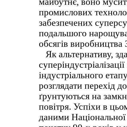
майбутнє, воно мусит
промислових технологі
забезпечених суперс
подальшого нарощува
обсягів виробництва 
Як альтернативу, зда
суперіндустріалізації
індустріального етап
розглядати перехід д
ґрунтуються на замк
повітря. Успіхи в цьо
даними Національної 