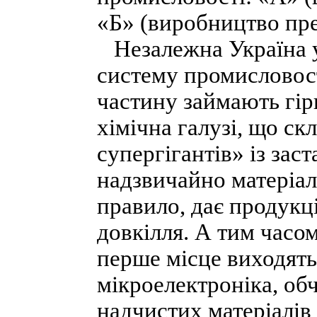
«Б» (виробництво пр
Незалежна Україна у
систему промисловост
частину займають гір
хімічна галузі, що ск
супергігантів» із за
надзвичайно матеріал
правило, дає продукц
довкілля. А тим часом
перше місце виходят
мікроелектроніка, об
надчистих матеріалів