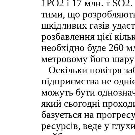
1PО2 і 17 млн. т SО
тими, що розробляють
шкідливих газів удаст
розбавлення цієї кіль
необхідно буде 260 м
метровому його шару
Оскільки повітря за
підприємства не одні
можуть бути однознач
який сьогодні проходи
базується на прогре
ресурсів, веде у глух