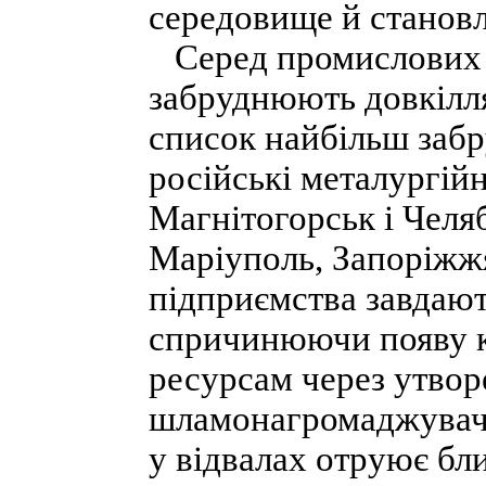
середовище й становл
Серед промислових 
забруднюють довкілля
список найбільш забр
російські металургійн
Магнітогорськ і Челя
Маріуполь, Запоріжжя
підприємства завдают
спричинюючи появу к
ресурсам через утворе
шламонагромаджувачів
у відвалах отруює бли