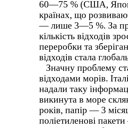
60—75 % (США, Японі
країнах, що розвиваю
— лише 3—5 %. За про
кількість відходів зро
переробки та зберіга
відходів стала глоба
Значну проблему ста
відходами морів. Італ
надали таку інформац
викинута в море скля
років, папір — 3 міся
поліетиленові пакет