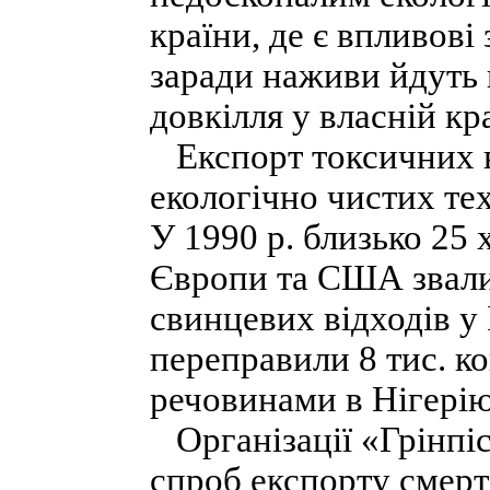
країни, де є впливові
заради наживи йдуть 
довкілля у власній кра
Експорт токсичних в
екологічно чистих те
У 1990 р. близько 25 
Європи та США звалил
свинцевих відходів у 
переправили 8 тис. к
речовинами в Нігерію
Організації «Грінпіс
спроб експорту смерт