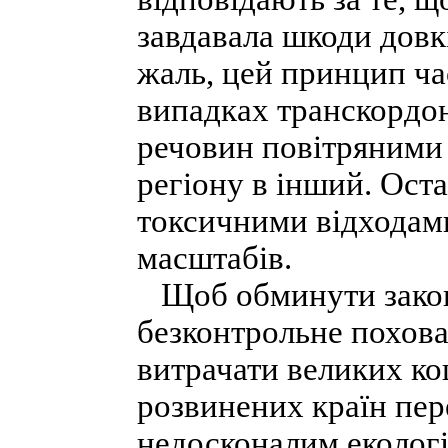
завдавала шкоди довк
жаль, цей принцип час
випадках транскордо
речовин повітряними 
регіону в інший. Ост
токсичними відходам
масштабів.
Щоб обминути законо
безконтрольне похова
витрачати великих кош
розвинених країн пер
недосконалим екологі