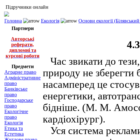
Підручники онлайн
Головна
Екологія
Основи екології (Білявський 
Партнери
Авторські
4.
реферати,
дипломні та
курсові роботи
Час звикати до тези,
Предмети
природу не зберегти 
Аграрне право
Адміністративне
насамперед це стосув
право
Банківське
енергетики, автотран
право
Господарське
бідніше. (М. М. Амос
право
Екологічне
кардіохірург).
право
Екологія
Уся система реклами
Етика та
Естетика
Житлове право