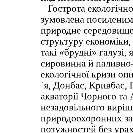
Гострота екологічної
зумовлена посиленим
природне середовище
структуру економіки, 
такі «брудні» галузі,
сировинна й паливно-
екологічної кризи оп
´я, Донбас, Кривбас,
акваторії Чорного та 
незадовільного вирі
природоохоронних за
потужностей без урах