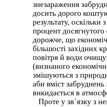
знезараження забрудне
досить дорого коштую
результату, оскільки 
процент досягнутого 
дорожче, що економіч
більшості західних кр
повітря й води очищу
(визнаного економічн
змішуються з природн
аби вміст забруднень
викидається в атмосф
Проте у зв´язку з н