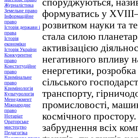
споруджуються, нази
Журналістика
Земельне право
формуватись у XVIII
Інформаційне
право
розвитком науки та те
Історія держави і
права
стала силою планетар
Історія
економіки
активізацією діяльно
Історія України
Конкурентне
негативного впливу н
право
Конституційне
енергетики, розробка 
право
Кримінальне
сільського господарс
право
Кримінологія
транспорту, гірничод
Культурологія
Менеджмент
промисловості, маши
Міжнародне
право
космічного простору.
Нотаріат
Ораторське
забруднення всіх ком
мистецтво
Педагогіка