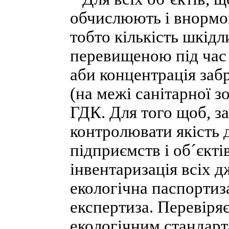
обчислюють і внормо
тобто кількість шкідл
перевищеною під час 
аби концентрація заб
(на межі санітарної 
ГДК. Для того щоб, з
контролювати якість 
підприємств і об´єкті
інвентаризація всіх 
екологічна паспортиз
експертиза. Перевіря
екологічним стандарт