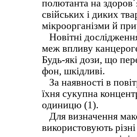
полютанта на здоров´я
свійських і диких тва
мікроорганізми й при
Новітні дослідження
меж впливу канцероген
Будь-які дози, що п
фон, шкідливі.
За наявності в повіт
їхня сукупна концент
одиницю (1).
Для визначення макс
використовують різні