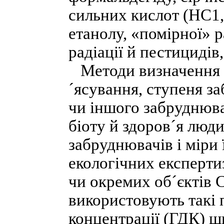
сильних кислот (НС1
етанолу, «помірної» р
радіації й пестицидів,
Методи визначення як
´ясування, ступеня за
чи іншого забруднюва
біоту й здоров´я люд
забруднювачів і міри 
екологічних експертиз
чи окремих об´єктів С
використовують такі 
концентрації (ГДК) ш