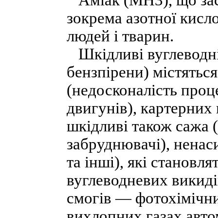
Аміак (МН3), що зас
зокрема азотної кисл
людей і тварин.
Шкідливі вуглеводні 
бензпірени) містяться
(недосконалість проц
двигунів), картерних 
шкідливі також сажа 
забруднювачі), ненаси
та інші), які становля
вуглеводневих викиді
смогів — фотохімічни
вихлопних газах авто