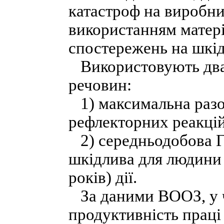
катастроф на виробниц
використанням матер
спостережень на шкі
Використовують два
речовин:
1) максимальна разов
рефлекторних реакці
2) середньодобова Г
шкідлива для людини в
років) дії.
За даними ВООЗ, у ч
продуктивність праці