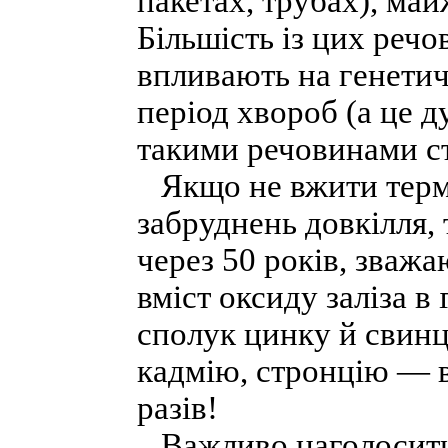
пакетах, трубах), май
Більшість із цих реч
впливають на генети
період хвороб (а це д
такими речовинами с
Якщо не вжити термі
забруднень довкілля, 
через 50 років, зваж
вміст оксиду заліза в
сполук цинку й свинцю
кадмію, стронцію — в
разів!
Важливо наголосити: