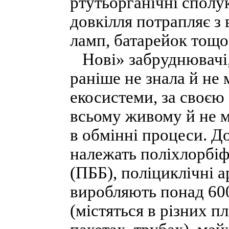
ртутьорганічні сполук
довкілля потрапляє з
ламп, батарейок тощо
Нові» забруднювачі,
раніше не знала й не 
екосистеми, за своєю
всьому живому й не м
в обмінні процеси. Д
належать поліхлорбіф
(ПББ), поліциклічні 
виробляють понад 600
(містяться в різних п