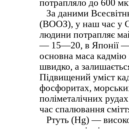
потрапляло до 600 мкг
За даними Всесвітньо
(ВООЗ), у наш час у
людини потрапляє ма
— 15—20, в Японії — 
основна маса кадмію 
швидко, а залишається
Підвищений уміст кад
фосфоритах, морських
поліметалічних рудах.
час спалювання смітт
Ртуть (Нg) — високо