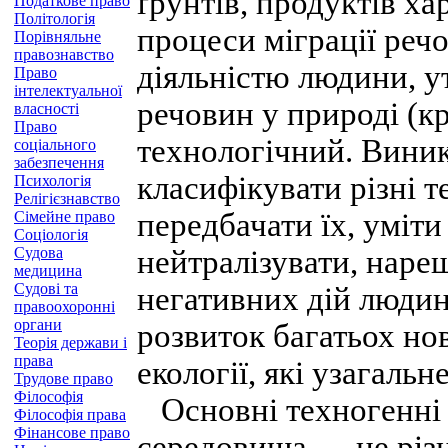
ґрунтів, продуктів ха
Податкове право
Політологія
процеси міграції ре
Порівняльне
правознавство
діяльністю людини, у
Право
інтелектуальної
речовин у природі (к
власності
Право
технологічний. Виник
соціального
забезпечення
класифікувати різні т
Психологія
Релігієзнавство
передбачати їх, уміти
Сімейне право
Соціологія
Судова
нейтралізувати, нареш
медицина
Судові та
негативних дій людин
правоохоронні
органи
розвиток багатьох но
Теорія держави і
права
екології, які узагаль
Трудове право
Філософія
Основні техногенні 
Філософія права
Фінансове право
середовища — це різні