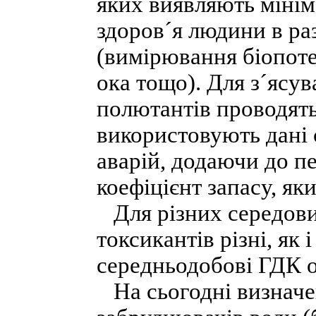
яких виявляють мінім
здоров´я людини в ра
(вимірювання біопоте
ока тощо). Для з´ясув
полютантів проводять
використовують дані 
аварій, додаючи до п
коефіцієнт запасу, як
Для різних середови
токсикантів різні, як 
середньодобові ГДК о
На сьогодні визначен