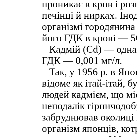
проникає в кров і роз
печінці й нирках. Іно
організмі городянина с
його ГДК в крові — 
Кадмій (Сd) — одна 
ГДК — 0,001 мг/л.
Так, у 1956 р. в Япо
відоме як ітай-ітай,
людей кадмієм, що мі
неподалік гірничодоб
забруднював околиці 
організм японців, ко