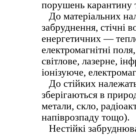
порушень карантину 
До матеріальних нал
забруднення, стічні во
енергетичних — тепло
електромагнітні поля,
світлове, лазерне, ін
іонізуюче, електрома
До стійких належать 
зберігаються в природ
метали, скло, радіоа
напіврозпаду тощо).
Нестійкі забруднюва