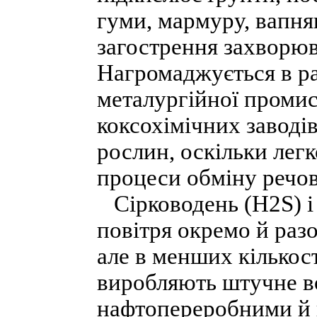
гуми, мармуру, вапня
загострення захворюв
Нагромаджується в ра
металургійної промис
коксохімічних заводів
рослин, оскільки лег
процеси обміну речов
Сірководень (Н2S) і 
повітря окремо й раз
але в менших кількос
виробляють штучне во
нафтопереробними й 