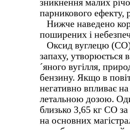
зникнення малих річо
парникового ефекту, 
Нижче наведено коро
поширених і небезпеч
Оксид вуглецю (СО), 
запаху, утворюється в
´яного вугілля, приро
бензину. Якщо в повіт
негативно впливає на 
летальною дозою. Оди
близько 3,65 кг СО за
на основних магістра