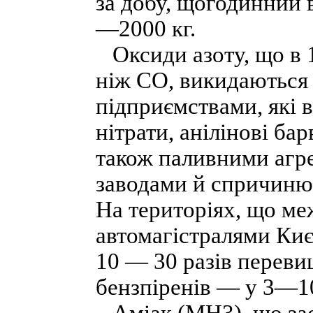
за добу, щогодинний 
—2000 кг.
Оксиди азоту, що в 1
ніж СО, викидаються 
підприємствами, які 
нітрати, анілінові ба
також паливними агр
заводами й спричиню
На територіях, що м
автомагістралями Киє
10 — 30 разів переви
бензпіренів — у 3—10