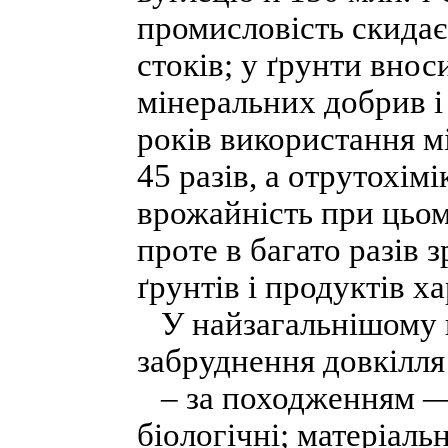
промисловість скидає
стоків; у ґрунти внос
мінеральних добрив і 
років використання м
45 разів, а отрутохімі
врожайність при цьом
проте в багато разів 
ґрунтів і продуктів х
У найзагальнішому в
забруднення довкілля
– за походженням — м
біологічні; матеріальн