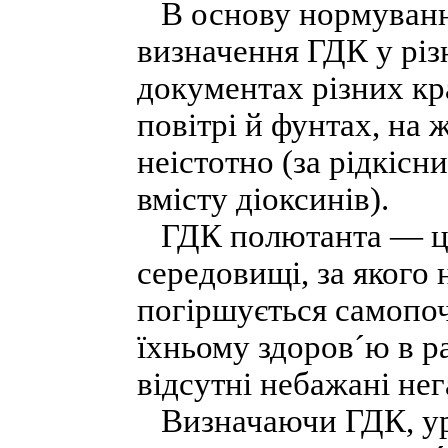
В основу нормування
визначення ГДК у рі
документах різних кр
повітрі й фунтах, на 
неістотно (за рідкіс
вмісту діоксинів).
ГДК полютанта — це 
середовищі, за якого 
погіршується самопоч
їхньому здоров´ю в ра
відсутні небажані нег
Визначаючи ГДК, ура