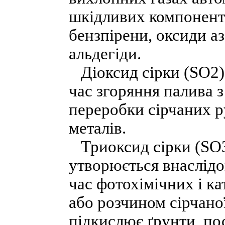
шкідливих компоненті
бензпірени, оксиди аз
альдегіди.
Діоксид сірки (SО2), 
час згоряння палива з
переробки сірчаних р
металів.
Триоксид сірки (SО3)
утворюється внаслідо
час фотохімічних і ка
або розчином сірчаної
підкислює ґрунти, по