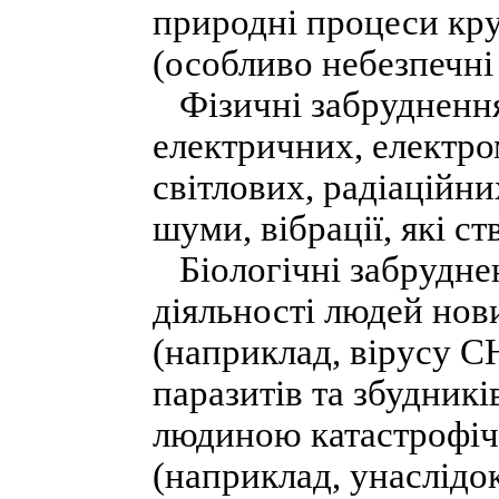
природні процеси кру
(особливо небезпечні
Фізичні забруднення
електричних, електро
світлових, радіаційн
шуми, вібрації, які с
Біологічні забруднен
діяльності людей нов
(наприклад, вірусу С
паразитів та збудникі
людиною катастрофіч
(наприклад, унаслідок