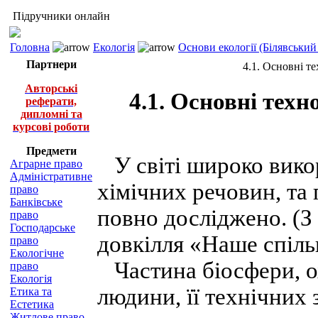
Підручники онлайн
Головна
Екологія
Основи екології (Білявський 
Партнери
4.1. Основні т
Авторські
4.1. Основні техн
реферати,
дипломні та
курсові роботи
Предмети
У світі широко вико
Аграрне право
Адміністративне
хімічних речовин, та 
право
Банківське
повно досліджено. (З 
право
Господарське
довкілля «Наше спіль
право
Екологічне
Частина біосфери, о
право
Екологія
людини, її технічних 
Етика та
Естетика
Житлове право