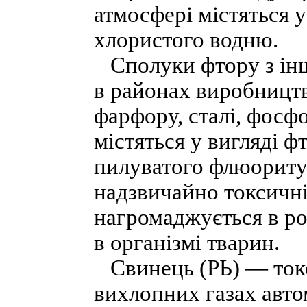
атмосфері містяться 
хлористого водню.
Сполуки фтору з ін
в районах виробництва
фарфору, сталі, фосф
містяться у вигляді 
пилуватого флюориту
надзвичайно токсичні
нагромаджується в р
в організмі тварин.
Свинець (РЬ) — токс
вихлопних газах авто