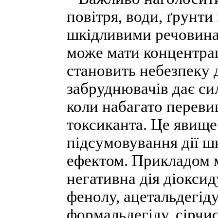
повітря, води, ґрунт
шкідливими речовинам
може мати концентрац
становить небезпеку д
забруднювачів дає сил
коли набагато переви
токсиканта. Це явищ
підсумовування дії ш
ефектом. Прикладом 
негативна дія діоксид
фенолу, ацетальдегіду
формальдегіду, сірчис