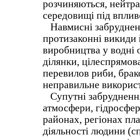
розчиняються, нейтр
середовищі під впливо
Навмисні забрудненн
протизаконні викиди 
виробництва у водні о
ділянки, цілеспрямов
перевилов риби, брак
неправильне використа
Супутні забруднення
атмосфери, гідросфер
районах, регіонах пла
діяльності людини (с