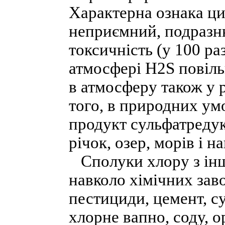
Характерна ознака ци
неприємний, подразн
токсичність (у 100 ра
атмосфері Н2S повіл
в атмосферу також у р
того, в природних ум
продукт сульфатредук
річок, озер, морів і н
Сполуки хлору з ін
навколо хімічних заво
пестициди, цемент, су
хлорне вапно, соду, 