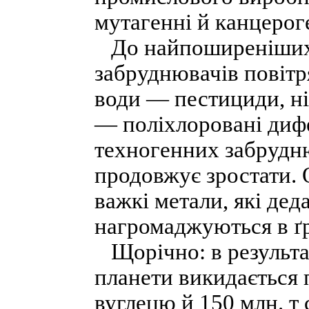
мутагенні й канцерог
До найпоширеніших 
забруднювачів повітря
води — пестициди, ніт
— поліхлоровані дифе
техногенних забрудню
продовжує зростати. 
важкі метали, які деда
нагромаджуються в ґр
Щорічно: в результат
планети викидається 
вуглецю й 150 млн. т 