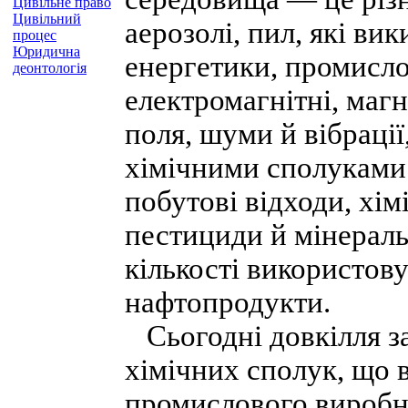
Цивільне право
Цивільний
аерозолі, пил, які ви
процес
Юридична
енергетики, промислов
деонтологія
електромагнітні, маг
поля, шуми й вібраці
хімічними сполуками 
побутові відходи, хім
пестициди й мінераль
кількості використову
нафтопродукти.
Сьогодні довкілля з
хімічних сполук, що 
промислового виробни