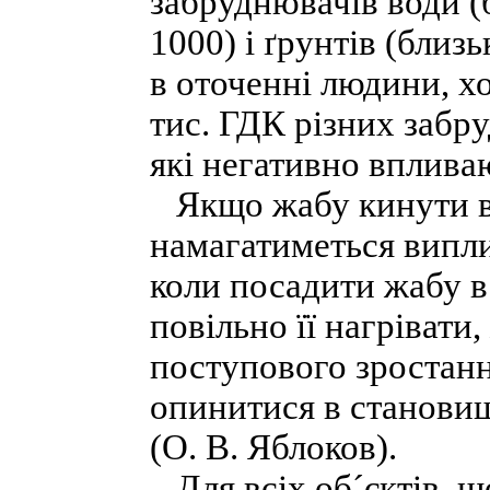
забруднювачів води (б
1000) і ґрунтів (близ
в оточенні людини, х
тис. ГДК різних забр
які негативно впливаю
Якщо жабу кинути в 
намагатиметься випли
коли посадити жабу 
повільно її нагрівати
поступового зростанн
опинитися в становищ
(О. В. Яблоков).
Для всіх об´єктів, 