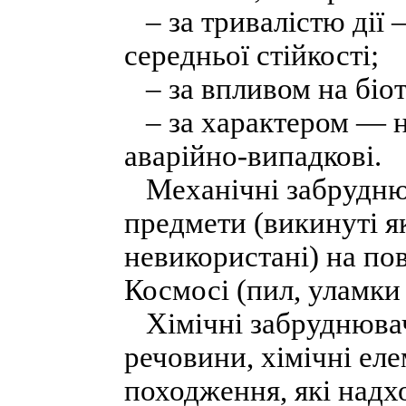
– за тривалістю дії — 
середньої стійкості;
– за впливом на біот
– за характером — на
аварійно-випадкові.
Механічні забруднюва
предмети (викинуті як
невикористані) на пове
Космосі (пил, уламки 
Хімічні забруднювачі
речовини, хімічні ел
походження, які надх