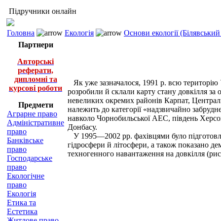
Підручники онлайн
Головна
Екологія
Основи екології (Білявський 
Партнери
Авторські
реферати,
дипломні та
Як уже зазначалося, 1991 р. всю територію
курсові роботи
розробили й склали карту стану довкілля за 
невеликих окремих районів Карпат, Централь
Предмети
належить до категорії «надзвичайно забрудне
Аграрне право
навколо Чорнобильської АЕС, південь Херс
Адміністративне
Донбасу.
право
У 1995—2002 рр. фахівцями було підготовле
Банківське
гідросфери й літосфери, а також показано де
право
техногенного навантаження на довкілля (рис. 8
Господарське
право
Екологічне
право
Екологія
Етика та
Естетика
Житлове право