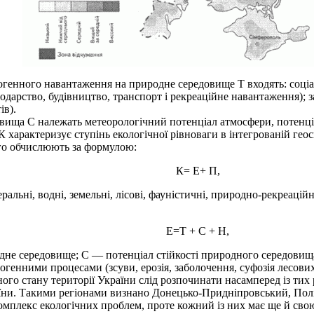
огенного навантаження на природне середовище Т входять: соціа
одарство, будівництво, транспорт і рекреаційне навантаження); з
ів).
ища С належать метеорологічний потенціал атмосфери, потенціал
характеризує ступінь екологічної рівноваги в інтегрованій геос
го обчислюють за формулою:
К= Е+ П,
льні, водні, земельні, лісові, фауністичні, природно-рекреаційн
Е=Т + С + Н,
е середовище; С — потенціал стійкості природного середовища
нними процесами (зсуви, ерозія, заболочення, суфозія лесових по
 стану території України слід розпочинати насамперед із тих р
раїни. Такими регіонами визнано Донецько-Придніпровський, Пол
комплекс екологічних проблем, проте кожний із них має ще й св