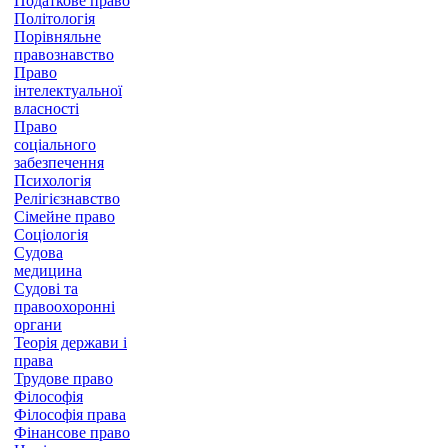
Податкове право
Політологія
Порівняльне
правознавство
Право
інтелектуальної
власності
Право
соціального
забезпечення
Психологія
Релігієзнавство
Сімейне право
Соціологія
Судова
медицина
Судові та
правоохоронні
органи
Теорія держави і
права
Трудове право
Філософія
Філософія права
Фінансове право