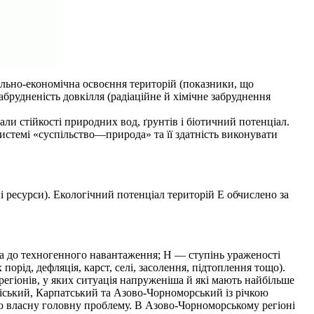
льно-економічна освоєння територій (показники, що
абрудненість довкілля (радіаційне й хімічне забруднення
и стійкості природних вод, ґрунтів і біотичний потенціал.
истемі «суспільство—природа» та її здатність виконувати
і ресурси). Екологічний потенціал територій Е обчислено за
 до техногенного навантаження; Н — ступінь ураженості
рід, дефляція, карст, селі, засолення, підтоплення тощо).
егіонів, у яких ситуація напруженіша й які мають найбільше
іський, Карпатський та Азово-Чорноморський із річкою
ою власну головну проблему. В Азово-Чорноморському регіоні