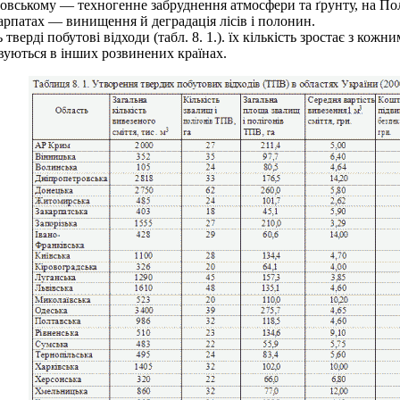
вському — техногенне забруднення атмосфери та ґрунту, на Полі
арпатах — винищення й деградація лісів і полонин.
рді побутові відходи (табл. 8. 1.). їх кількість зростає з кожни
вуються в інших розвинених країнах.