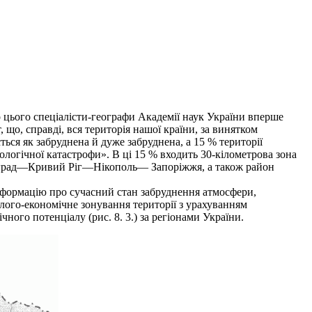
о цього спеціалісти-географи Академії наук України вперше
що, справді, вся територія нашої країни, за винятком
ся як забруднена й дуже забруднена, а 15 % території
ологічної катастрофи». В ці 15 % входить 30-кілометрова зона
воград—Кривий Ріг—Нікополь— Запоріжжя, а також район
нформацію про сучасний стан забруднення атмосфери,
олого-економічне зонування території з урахуванням
ічного потенціалу (рис. 8. 3.) за регіонами України.