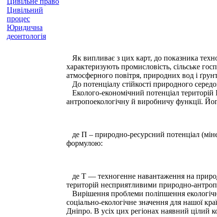
Цивільне право
Цивільний
процес
Юридична
деонтологія
Як випливає з цих карт, до показника техн
характеризують промисловість, сільське госп
атмосферного повітря, природних вод і ґрунт
До потенціалу стійкості природного середов
Еколого-економічний потенціал територій К 
антропоекологічну й виробничу функції. Йо
де П – природно-ресурсний потенціал (мінера
формулою:
де Т — техногенне навантаження на природн
територій несприятливими природно-антропоге
Вирішення проблеми поліпшення екологічного
соціально-екологічне значення для нашої к
Дніпро. В усіх цих регіонах наявний цілий 