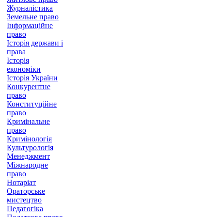
Журналістика
Земельне право
Інформаційне
право
Історія держави і
права
Історія
економіки
Історія України
Конкурентне
право
Конституційне
право
Кримінальне
право
Кримінологія
Культурологія
Менеджмент
Міжнародне
право
Нотаріат
Ораторське
мистецтво
Педагогіка