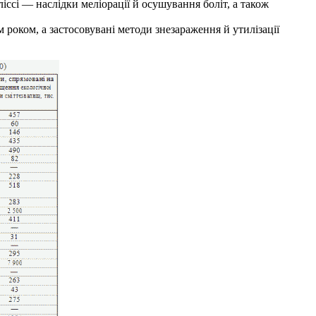
ссі — наслідки меліорації й осушування боліт, а також
м роком, а застосовувані методи знезараження й утилізації