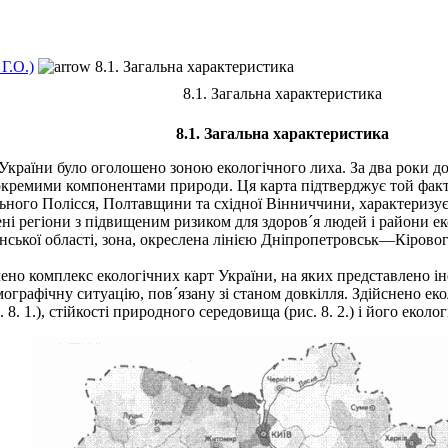
Г.О.)
8.1. Загальна характеристика
8.1. Загальна характеристика
8.1. Загальна характеристика
 України було оголошено зоною екологічного лиха. За два роки д
окремими компонентами природи. Ця карта підтверджує той факт, 
ного Полісся, Полтавщини та східної Вінниччини, характеризуєть
ні регіони з підвищеним ризиком для здоров´я людей і райони ек
онської області, зона, окреслена лінією Дніпропетровськ—Кіро
но комплекс екологічних карт України, на яких представлено і
мографічну ситуацію, пов´язану зі станом довкілля. Здійснено ек
. 1.), стійкості природного середовища (рис. 8. 2.) і його еколог