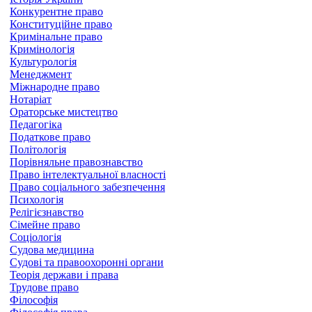
Конкурентне право
Конституційне право
Кримінальне право
Кримінологія
Культурологія
Менеджмент
Міжнародне право
Нотаріат
Ораторське мистецтво
Педагогіка
Податкове право
Політологія
Порівняльне правознавство
Право інтелектуальної власності
Право соціального забезпечення
Психологія
Релігієзнавство
Сімейне право
Соціологія
Судова медицина
Судові та правоохоронні органи
Теорія держави і права
Трудове право
Філософія