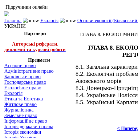
Підручники онлайн
Головна
Екологія
Основи екології (Білявський 
УКРАЇНИ
Партнери
ГЛАВА 8. ЕКОЛОГІЧНИЙ
Авторські реферати,
ГЛАВА 8. ЕКО
дипломні та курсові роботи
РЕГІ
Предмети
Аграрне право
8.1. Загальна характер
Адміністративне право
8.2. Екологічні пробле
Банківське право
Азовського морів
Господарське право
8.3. Донецько-Придніп
Екологічне право
Екологія
8.4. Українське Полісся
Етика та Естетика
8.5. Українські Карпати
Житлове право
Журналістика
Земельне право
Інформаційне право
Історія держави і права
< Попере
Історія економіки
Історія України