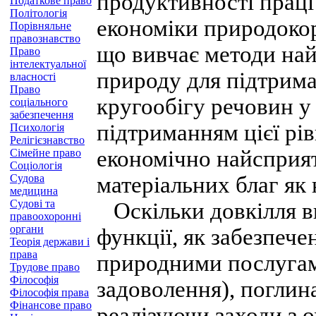
продуктивності прац
Податкове право
Політологія
економіки природокор
Порівняльне
правознавство
що вивчає методи на
Право
інтелектуальної
природу для підтрима
власності
Право
кругообігу речовин у 
соціального
забезпечення
підтриманням цієї рі
Психологія
Релігієзнавство
економічно найсприя
Сімейне право
Соціологія
Судова
матеріальних благ як 
медицина
Судові та
Оскільки довкілля ви
правоохоронні
органи
функції, як забезпеч
Теорія держави і
права
природними послугами
Трудове право
Філософія
задоволення), поглина
Філософія права
Фінансове право
реалізуючи заходи з 