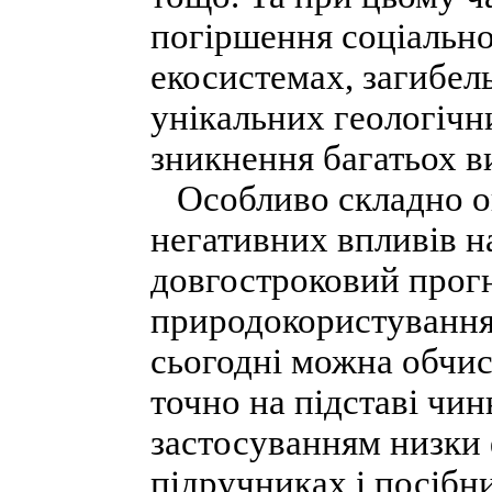
погіршення соціально
екосистемах, загибел
унікальних геологічн
зникнення багатьох ви
Особливо складно оц
негативних впливів н
довгостроковий прогн
природокористування
сьогодні можна обчис
точно на підставі чин
застосуванням низки 
підручниках і посібн