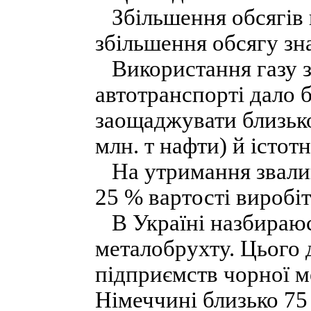
Збільшення обсягів в
збільшення обсягу зна
Використання газу з
автотранспорті дало 
заощаджувати близько
млн. т нафти) й істот
На утримання звалищ 
25 % вартості виробіт
В Україні назбираюся
металобрухту. Цього 
підприємств чорної ме
Німеччині близько 75