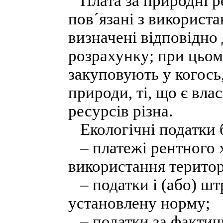
Плата за природні ре
пов´язані з використ
визначені відповідно 
розрахунку; при цьом
закуповують у когось,
природи, ті, що є вла
ресурсів різна.
Екологічні податки б
– платежі рентного х
використання територі
– податки і (або) шт
установлену норму;
– податки за фактич