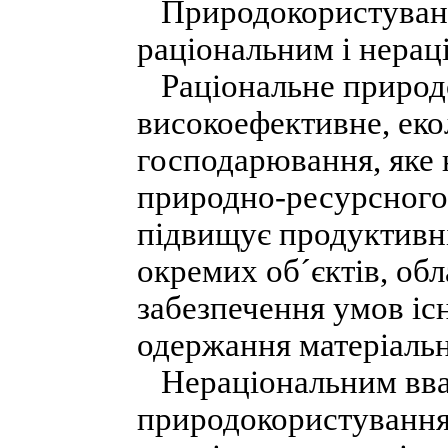
Природокористування
раціональним і нерац
Раціональне природ
високоефективне, еко
господарювання, яке 
природно-ресурсного 
підвищує продуктивн
окремих об´єктів, об
забезпечення умов іс
одержання матеріальн
Нераціональним вва
природокористування,