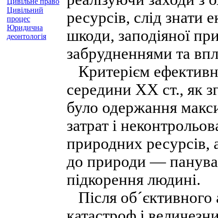
Цивільне право
Цивільний
ресурсів, слід знати 
процес
Юридична
шкоди, заподіяної пр
деонтологія
забрудненнями та вп
Критерієм ефективнос
середини XX ст., як з
було одержання макси
затрат і неконтрольов
природних ресурсів,
до природи — пануван
підкорення людині.
Після об´єктивного 
катастроф і величезни