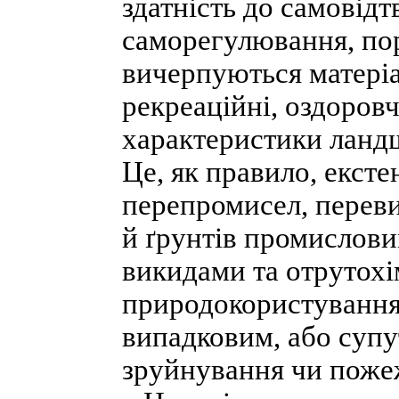
здатність до самовід
саморегулювання, пор
вичерпуються матеріа
рекреаційні, оздоровч
характеристики ланд
Це, як правило, екст
перепромисел, переви
й ґрунтів промислов
викидами та отрутохі
природокористування 
випадковим, або супу
зруйнування чи пожеж