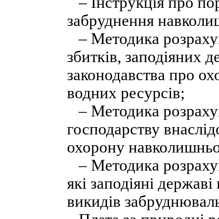
– Інструкція про пор
забруднення навколи
– Методика розрахун
збитків, заподіяних 
законодавства про ох
водних ресурсів;
– Методика розрахун
господарству внаслід
охорону навколишньо
– Методика розрахун
які заподіяні державі
викидів забруднюваль