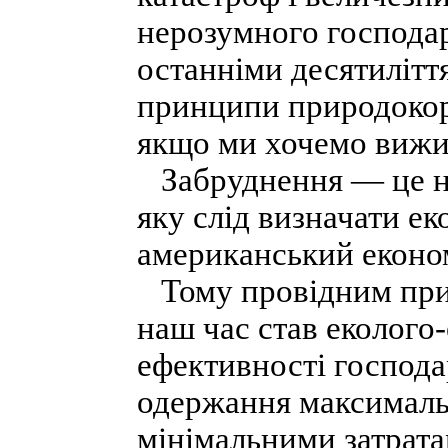
нерозумного господа
останніми десятилітт
принципи природокор
якщо ми хочемо вижи
Забруднення — це на
яку слід визначати е
американський економ
Тому провідним при
наш час став еколого-
ефективності господ
одержання максимальн
мінімальними затрат