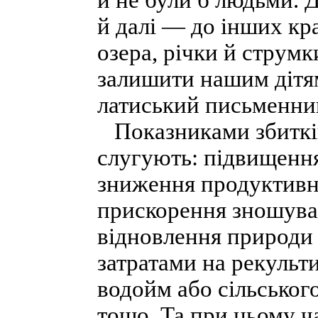
й не були б людьми. Д
й далі — до інших кра
озера, річки й струмки
залишити нашим дітям
латиський письменни
Показниками збитків
слугують: підвищення
зниження продуктивно
прискорення зношуван
відновлення природи 
затратами на рекульт
водойм або сільськог
тощо. Та при цьому ч