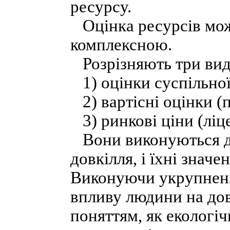
ресурсу.
Оцінка ресурсів мож
комплексною.
Розрізняють три вид
1) оцінки суспільної
2) вартісні оцінки (п
3) ринкові ціни (ліце
Вони виконуються дл
довкілля, і їхні значе
Виконуючи укрупнені 
впливу людини на дов
поняттям, як екологі