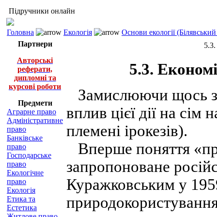
Підручники онлайн
Головна
Екологія
Основи екології (Білявський 
Партнери
5.3
Авторські
5.3. Еконо
реферати,
дипломні та
курсові роботи
Замислюючи щось зр
Предмети
вплив цієї дії на сім
Аграрне право
Адміністративне
племені ірокезів).
право
Банківське
Вперше поняття «пр
право
Господарське
запропоноване росій
право
Екологічне
Куражковським у 1959
право
Екологія
природокористування
Етика та
Естетика
Житлове право