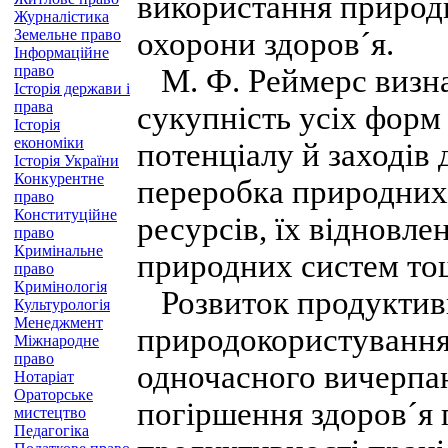
використання природн
Журналістика
Земельне право
охорони здоров´я.
Інформаційне
право
М. Ф. Реймерс визна
Історія держави і
права
сукупність усіх форм
Історія
економіки
потенціалу й заходів 
Історія України
Конкурентне
переробка природних 
право
Конституційне
ресурсів, їх відновл
право
Кримінальне
природних систем то
право
Кримінологія
Розвиток продуктивн
Культурологія
Менеджмент
природокористування 
Міжнародне
право
одночасного вичерпа
Нотаріат
Ораторське
погіршення здоров´я 
мистецтво
Педагогіка