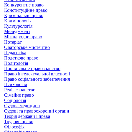
Конкурентне право
Конституційне право
Кримінальне право
Кримінологія
Культурологія
Менеджмент
Міжнародне право
Нотаріат
Ораторське мистецтво
Педагогіка
Податкове право
Політологія
Порівняльне правознавство
Право інтелектуальної власності
Право соціального забезпечення
Психологія
Релігієзнавство
Сімейне право
Соціологія
Судова медицина
Судові та правоохоронні органи
Теорія держави і права
Трудове право
Філософія