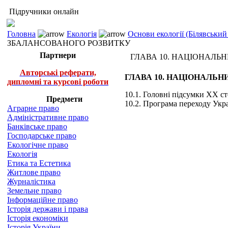
Підручники онлайн
Головна
Екологія
Основи екології (Білявський 
ЗБАЛАНСОВАНОГО РОЗВИТКУ
Партнери
ГЛАВА 10. НАЦІОНАЛЬ
Авторські реферати,
ГЛАВА 10. НАЦІОНАЛЬ
дипломні та курсові роботи
10.1. Головні підсумки XX ст
Предмети
10.2. Програма переходу Укр
Аграрне право
Адміністративне право
Банківське право
Господарське право
Екологічне право
Екологія
Етика та Естетика
Житлове право
Журналістика
Земельне право
Інформаційне право
Історія держави і права
Історія економіки
Історія України