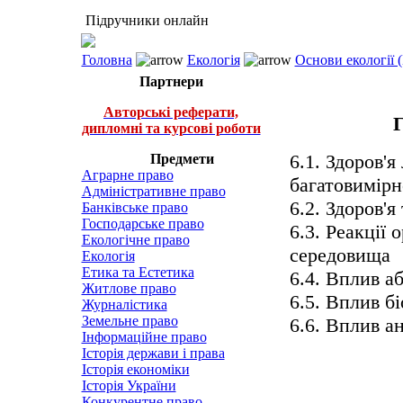
Підручники онлайн
Головна
Екологія
Основи екології (
Партнери
Авторські реферати,
дипломні та курсові роботи
6.1. Здоров'я
Предмети
Аграрне право
багатовимірн
Адміністративне право
6.2. Здоров'я
Банківське право
Господарське право
6.3. Реакції
Екологічне право
середовища
Екологія
Етика та Естетика
6.4. Вплив а
Житлове право
6.5. Вплив б
Журналістика
Земельне право
6.6. Вплив а
Інформаційне право
Історія держави і права
Історія економіки
Історія України
Конкурентне право