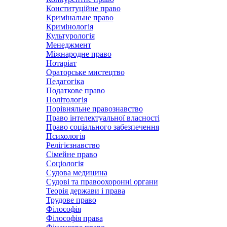
Конституційне право
Кримінальне право
Кримінологія
Культурологія
Менеджмент
Міжнародне право
Нотаріат
Ораторське мистецтво
Педагогіка
Податкове право
Політологія
Порівняльне правознавство
Право інтелектуальної власності
Право соціального забезпечення
Психологія
Релігієзнавство
Сімейне право
Соціологія
Судова медицина
Судові та правоохоронні органи
Теорія держави і права
Трудове право
Філософія
Філософія права