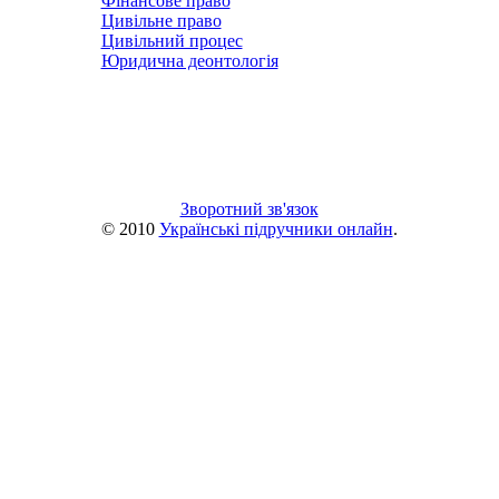
Фінансове право
Цивільне право
Цивільний процес
Юридична деонтологія
Зворотний зв'язок
© 2010
Українські підручники онлайн
.