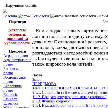
Підручники онлайн
Головна
Соціологія
Загальна соціологія (При
Партнери
За
Авторські
Книга подає загальну картину розви
реферати,
логічно пов'язані в єдину систему. 
дипломні та
деякі віхи її становлення і розвитку
курсові роботи
соціології, викладаються основи дея
Предмети
розглядаються методологічні основи
Аграрне право
Для студентів вищих навчальних зак
Адміністративне
також широкого кола читачів.
право
Банківське
право
Назва
Господарське
Зміст
право
ПЕРЕДМОВА
Екологічне
Тема 1. СОЦІОЛОГІЯ ЯК ОСОБЛИВА СУ
право
§ 1.1. Соціологія та її місце в системі сучасни
Екологія
§ 1.2. Предмет, структура та метод соціології
Етика та
§ 1.3. Функції соціології
Естетика
§ 1.4. Взаємовідносини соціології та інших с
Житлове право