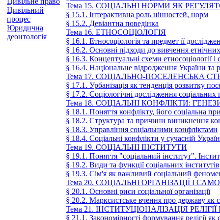
Цивільне право
Тема 15. СОЦІАЛЬНІ НОРМИ ЯК РЕГУЛЯ
Цивільний
§ 15.1. Інтерактивна роль цінностей, норм
процес
§ 15.2. Девіантна поведінка
Юридична
Тема 16. ЕТНОСОЦІОЛОГІЯ
деонтологія
§ 16.1. Етносоціологія та предмет її дослідже
§ 16.2. Основні підходи до вивчення етнічних
§ 16.3. Концептуальні схеми етносоціології і с
§ 16.4. Національне відродження України та р
Тема 17. СОЦІАЛЬНО-ПОСЕЛЕНСЬКА С
§ 17.1. Урбанізація як тенденція розвитку по
§ 17.2. Соціологічні дослідження соціальних
Тема 18. СОЦІАЛЬНІ КОНФЛІКТИ: ГЕНЕ
§ 18.1. Поняття конфлікту, його соціальна пр
§ 18.2. Структура та причини виникнення ко
§ 18.3. Управління соціальними конфліктами
§ 18.4. Соціальні конфлікти у сучасній Україн
Тема 19. СОЦІАЛЬНІ ІНСТИТУТИ
§ 19.1. Поняття "соціальний інститут". Інсти
§ 19.2. Види та функції соціальних інститутів
§ 19.3. Сім'я як важливий соціальний феноме
Тема 20. СОЦІАЛЬНІ ОРГАНІЗАЦІЇ І САМ
§ 20.1. Основні риси соціальної організації
§ 20.2. Марксистське вчення про державу як с
Тема 21. ІНСТИТУЦІОНАЛІЗАЦІЯ РЕЛІГ
§ 21.1. Закономірності формування релігії як