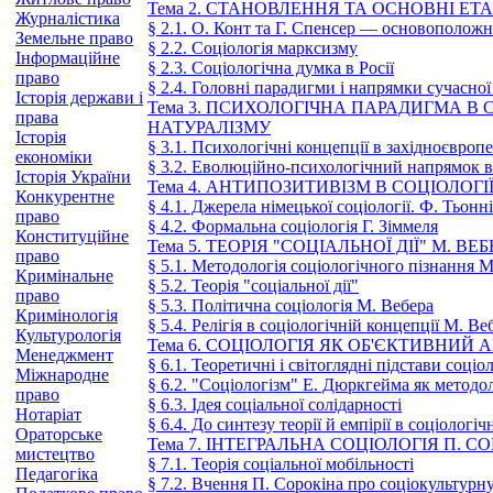
Тема 2. СТАНОВЛЕННЯ ТА ОСНОВНІ ЕТ
Журналістика
§ 2.1. О. Конт та Г. Спенсер — основоположн
Земельне право
§ 2.2. Соціологія марксизму
Інформаційне
§ 2.3. Соціологічна думка в Росії
право
§ 2.4. Головні парадигми і напрямки сучасної 
Історія держави і
Тема 3. ПСИХОЛОГІЧНА ПАРАДИГМА В С
права
НАТУРАЛІЗМУ
Історія
§ 3.1. Психологічні концепції в західноєвропе
економіки
§ 3.2. Еволюційно-психологічний напрямок в 
Історія України
Тема 4. АНТИПОЗИТИВІЗМ В СОЦІОЛОГ
Конкурентне
§ 4.1. Джерела німецької соціології. Ф. Тьонн
право
§ 4.2. Формальна соціологія Г. Зіммеля
Конституційне
Тема 5. ТЕОРІЯ "СОЦІАЛЬНОЇ ДІЇ" М. ВЕ
право
§ 5.1. Методологія соціологічного пізнання М
Кримінальне
§ 5.2. Теорія "соціальної дії"
право
§ 5.3. Політична соціологія М. Вебера
Кримінологія
§ 5.4. Релігія в соціологічній концепції М. Ве
Культурологія
Тема 6. СОЦІОЛОГІЯ ЯК ОБ'ЄКТИВНИЙ 
Менеджмент
§ 6.1. Теоретичні і світоглядні підстави соці
Міжнародне
§ 6.2. "Соціологізм" Е. Дюркгейма як методо
право
§ 6.3. Ідея соціальної солідарності
Нотаріат
§ 6.4. До синтезу теорії й емпірії в соціологі
Ораторське
Тема 7. ІНТЕГРАЛЬНА СОЦІОЛОГІЯ П. С
мистецтво
§ 7.1. Теорія соціальної мобільності
Педагогіка
§ 7.2. Вчення П. Сорокіна про соціокультурн