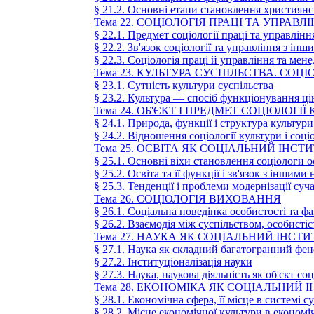
§ 21.2. Основні етапи становлення християнсь
Тема 22. СОЦІОЛОГІЯ ПРАЦІ ТА УПРАВЛ
§ 22.1. Предмет соціології праці та управлінн
§ 22.2. Зв'язок соціології та управління з і
§ 22.3. Соціологія праці й управління та ме
Тема 23. КУЛЬТУРА СУСПІЛЬСТВА. СОЦ
§ 23.1. Сутність культури суспільства
§ 23.2. Культура — спосіб функціонування ц
Тема 24. ОБ'ЄКТ I ПРЕДМЕТ СОЦІОЛОГІЇ
§ 24.1. Природа, функції і структура культури
§ 24.2. Відношення соціології культури і соціо
Тема 25. ОСВІТА ЯК СОЦІАЛЬНИЙ ІНСТ
§ 25.1. Основні віхи становлення соціологи о
§ 25.2. Освіта та її функції і зв'язок з іншими
§ 25.3. Тенденції і проблеми модернізації суч
Тема 26. СОЦІОЛОГІЯ ВИХОВАННЯ
§ 26.1. Соціальна поведінка особистості та ф
§ 26.2. Взаємодія між суспільством, особисті
Тема 27. НАУКА ЯК СОЦІАЛЬНИЙ ІНСТИ
§ 27.1. Наука як складний багатогранний фе
§ 27.2. Інституціоналізація науки
§ 27.3. Наука, наукова діяльність як об'єкт со
Тема 28. ЕКОНОМІКА ЯК СОЦІАЛЬНИЙ 
§ 28.1. Економічна сфера, її місце в системі с
§ 28.2. Місце економічної культури в економіч