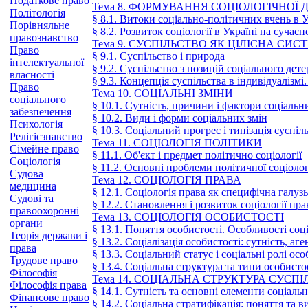
Податкове право
Тема 8. ФОРМУВАННЯ СОЦІОЛОГІЧНОЇ 
Політологія
§ 8.1. Витоки соціально-політичних вчень в У
Порівняльне
§ 8.2. Розвиток соціології в Україні на сучасн
правознавство
Тема 9. СУСПІЛЬСТВО ЯК ЦІЛІСНА СИС
Право
§ 9.1. Суспільство і природа
інтелектуальної
§ 9.2. Суспільство з позицій соціального дет
власності
§ 9.3. Концепція суспільства в індивідуалізмі.
Право
Тема 10. СОЦІАЛЬНІ ЗМІНИ
соціального
§ 10.1. Сутність, причини і фактори соціальн
забезпечення
§ 10.2. Види і форми соціальних змін
Психологія
§ 10.3. Соціальний прогрес і типізація суспіл
Релігієзнавство
Тема 11. СОЦІОЛОГІЯ ПОЛІТИКИ
Сімейне право
§ 11.1. Об'єкт і предмет політично соціології
Соціологія
§ 11.2. Основні проблеми політичної соціолог
Судова
Тема 12. СОЦІОЛОГІЯ ПРАВА
медицина
§ 12.1. Соціологія права як специфічна галузь
Судові та
§ 12.2. Становлення і розвиток соціології пра
правоохоронні
Тема 13. СОЦІОЛОГІЯ ОСОБИСТОСТІ
органи
§ 13.1. Поняття особистості. Особливості соц
Теорія держави і
§ 13.2. Соціалізація особистості: сутність, аг
права
§ 13.3. Соціальний статус і соціальні ролі осо
Трудове право
§ 13.4. Соціальна структура та типи особисто
Філософія
Тема 14. СОЦІАЛЬНА СТРУКТУРА СУСП
Філософія права
§ 14.1. Сутність та основні елементи соціаль
Фінансове право
§ 14.2. Соціальна стратифікація: поняття та в