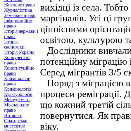
вихідці із села. Тобто
Житлове право
Журналістика
Земельне право
маргіналів. Усі ці гру
Інформаційне
право
ціннісними орієнтаці
Історія держави і
права
освітою, культурою т
Історія
економіки
Дослідники вивчали н
Історія України
Конкурентне
потенційну міграцію 
право
Конституційне
Серед мігрантів 3/5 с
право
Кримінальне
Поряд з міграцією в 8
право
Кримінологія
процеси реміграції. 
Культурологія
Менеджмент
що кожний третій сіл
Міжнародне
право
повернутися. Як пра
Нотаріат
Ораторське
віку.
мистецтво