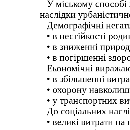
У міському способі ж
наслідки урбаністичн
Демографічні негати
• в нестійкості роди
• в зниженні природ
• в погіршенні здоро
Економічні виражаю
• в збільшенні витра
• охорону навколиш
• у транспортних ви
До соціальних наслід
• великі витрати на 