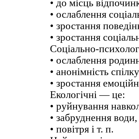
• до місць відпочинк
• ослаблення соціал
• зростання поведінк
• зростання соціальн
Соціально-психологі
• ослаблення родинни
• анонімність спілкув
• зростання емоційн
Екологічні — це:
• руйнування навкол
• забруднення води,
• повітря і т. п.