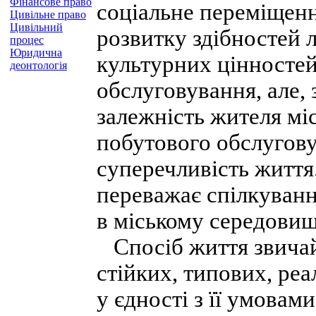
Фінансове право
соціальне переміщенн
Цивільне право
Цивільний
розвитку здібностей 
процес
Юридична
культурних цінностей
деонтологія
обслуговування, але, 
залежність жителя міс
побутового обслугову
суперечливість життя.
переважає спілкуванн
в міському середови
Спосіб життя звичай
стійких, типових, ре
у єдності з її умовами