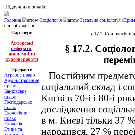
Підручники онлайн
Головна
Соціологія
Загальна соціологія (При
способу життя
Партнери
§ 17.2. Соціологічні
Авторські
§ 17.2. Соціоло
реферати,
дипломні та
перемі
курсові роботи
Предмети
Постійним предметом
Аграрне право
Адміністративне
соціальний склад і со
право
Банківське
Києві в 70-і і 80-і р
право
Господарське
дослідження соціальн
право
Екологічне
в м. Києві тільки 37 
право
Екологія
народився, 27 % переї
Етика та
Естетика