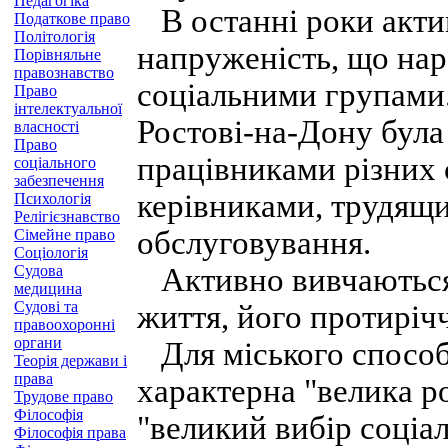
Педагогіка
В останні роки акти
Податкове право
Політологія
напруженість, що нар
Порівняльне
правознавство
соціальними групами.
Право
інтелектуальної
Ростові-на-Дону була
власності
Право
працівниками різних 
соціального
забезпечення
керівниками, трудящи
Психологія
Релігієзнавство
обслуговування.
Сімейне право
Соціологія
Судова
Активно вивчаються 
медицина
Судові та
життя, його протирічч
правоохоронні
органи
Для міського способу
Теорія держави і
права
характерна "велика ро
Трудове право
Філософія
"великий вибір соціа
Філософія права