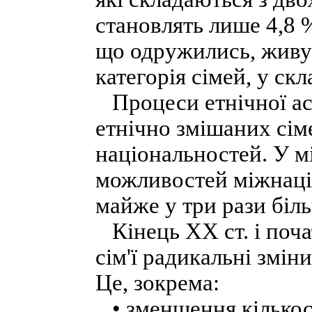
становлять лише 4,8 %
що одружились, живут
категорія сімей, у ск
Процеси етнічної ас
етнічно змішаних сіме
національностей. У м
можливостей міжнаціо
майже у три рази біль
Кінець XX ст. і поча
сім'ї радикальні зміни
Це, зокрема:
• зменшення кількос