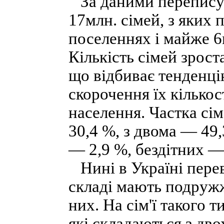
За даними перепису 2
17млн. сімей, з яких
поселеннях і майже 6м
Кількість сімей зрос
що відбиває тенденці
скорочення їх кількост
населення. Частка сі
30,4 %, з двома — 49,
— 2,9 %, бездітних —
Нині в Україні перева
складі мають подружжя
них. На сім'ї такого 
які складаються з дво