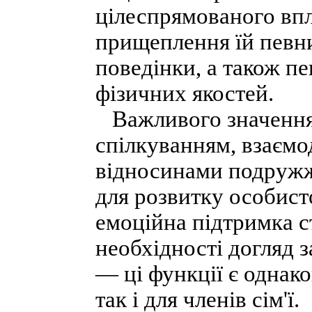
цілеспрямованого впл
прищеплення їй певни
поведінки, а також п
фізичних якостей.
Важливого значення н
спілкуванням, взаєм
відносинами подружжя
для розвитку особист
емоційна підтримка ст
необхідності догляд з
— ці функції є однак
так і для членів сім'ї.