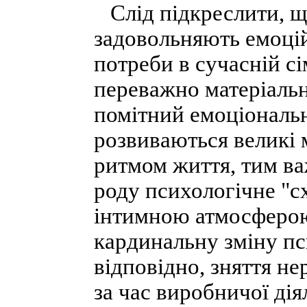
Слід підкреслити, що
задовольняють емоцій
потреби в сучасній сім
переважно матеріальн
помітний емоціональн
розвиваються великі 
ритмом життя, тим важ
роду психологічне "с
інтимною атмосферою,
кардинальну зміну пс
відповідно, зняття н
за час виробничої дія