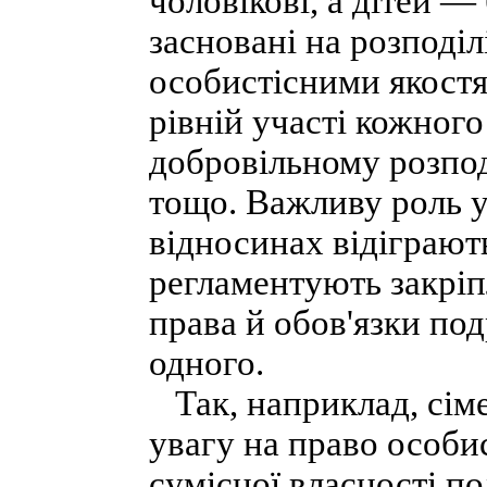
чоловікові, а дітей —
засновані на розподілі
особистісними якостя
рівній участі кожного
добровільному розподі
тощо. Важливу роль 
відносинах відіграють
регламентують закріп
права й обов'язки под
одного.
Так, наприклад, сіме
увагу на право особис
сумісної власності по