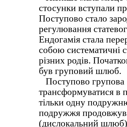
стосунки вступали пр
Поступово стало заро
регулювання статевог
Ендогамія стала пере
собою систематичні с
різних родів. Почат
був груповий шлюб.
Поступово групова с
трансформуватися в п
тільки одну подружню
подружжя продовжува
(дислокальний шлюб).