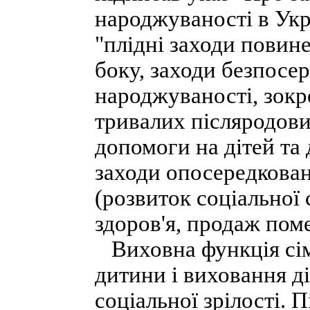
народжуваності в Укра
"плідні заходи повине
боку, заходи безпос
народжуваності, зокр
тривалих післяродови
допомоги на дітей та 
заходи опосередкова
(розвиток соціальної
здоров'я, продаж пом
Виховна функція сім'
дитини і виховання д
соціальної зрілості. 