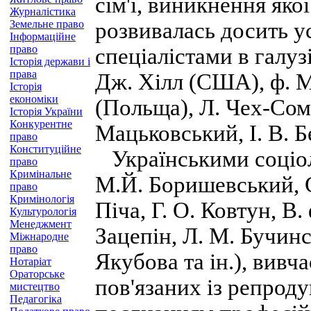
сім'ї, виникнення якої
Журналістика
Земельне право
розвивалась досить 
Інформаційне
право
спеціалістами в галузі 
Історія держави і
права
Дж. Хілл (США), ф. М
Історія
економіки
(Польща), Л. Чех-Сомб
Історія України
Конкурентне
Мацьковський, І. В. Б
право
Конституційне
Українськими соціоло
право
Кримінальне
М.Й. Боришевський, С
право
Кримінологія
Піча, Г. О. Ковтун, В.
Культурологія
Менеджмент
Зацепін, Л. М. Бучин
Міжнародне
право
Якубова та ін.), вивч
Нотаріат
Ораторське
пов'язаних із репрод
мистецтво
Педагогіка