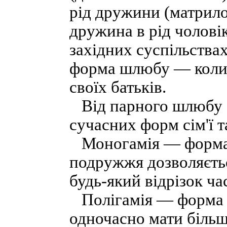
рід дружини (матрило
дружина в рід чолові
західних суспільства
форма шлюбу — коли 
своїх батьків.
Від парного шлюбу с
сучасних форм сім'ї т
Моногамія — форма 
подружжя дозволяєтьс
будь-який відрізок ча
Полігамія — форма 
одночасно мати більш