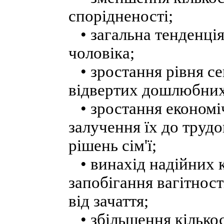
спорідненості;
• загальна тенденція
чоловіка;
• зростання рівня се
відвертих дошлюбних
• зростання економіч
залучення їх до трудо
рішень сім'ї;
• винахід надійних к
запобігання вагітнос
від зачаття;
• збільшення кількост