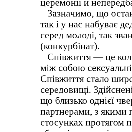
церемонії й непередб
Зазначимо, що останн
так і у нас набуває д
серед молоді, так зв
(конкурбінат).
Співжиття — це коли
між собою сексуальні
Співжиття стало широ
середовищі. Здійсне
що близько однієї чве
партнерами, з якими 
стосунках протягом п