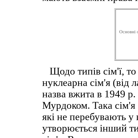
Основні о
Щодо типів сім'ї, то
нуклеарна сім'я (від 
назва вжита в 1949 р
Мурдоком. Така сім'я 
які не перебувають у
утворюється інший ти