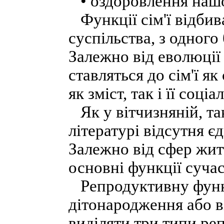
• оздоровлення нашо
Функції сім'ї відбива
суспільства, з одного 
Залежно від еволюції 
ставляться до сім'ї я
як зміст, так і її соціа
Як у вітчизняній, так
літературі відсутня є
Залежно від сфер жит
основні функції сучасн
Репродуктивну функ
дітонародження або в
виділяти три типи реп