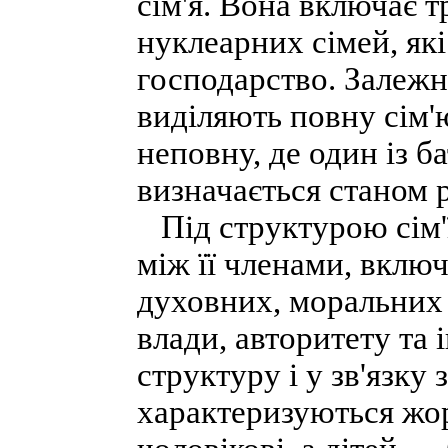
сім'я. Вона включає т
нуклеарних сімей, як
господарство. Залежно
виділяють повну сім'
неповну, де один із ба
визначається станом р
Під структурою сім'ї
між її членами, вклю
духовних, моральних 
влади, авторитету та 
структуру і у зв'язку 
характеризуються жо