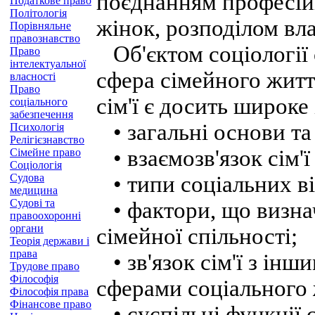
поєднанням професій
Податкове право
Політологія
жінок, розподілом влад
Порівняльне
правознавство
Об'єктом соціології 
Право
інтелектуальної
сфера сімейного житт
власності
Право
сім'ї є досить широке
соціального
забезпечення
• загальні основи та
Психологія
Релігієзнавство
• взаємозв'язок сім'ї 
Сімейне право
Соціологія
Судова
• типи соціальних від
медицина
Судові та
• фактори, що визнач
правоохоронні
органи
сімейної спільності;
Теорія держави і
права
• зв'язок сім'ї з ін
Трудове право
Філософія
сферами соціального 
Філософія права
Фінансове право
• суспільні функції сі