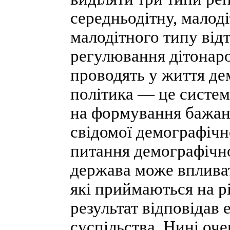
середньодітну, малоді
малодітного типу від
регулювання дітонаро
проводять у життя де
політика — це систем
на формування бажано
свідомої демографічн
питання демографічно
держава може впливат
які приймаються на рі
результат відповідав
суспільства. Нині оч