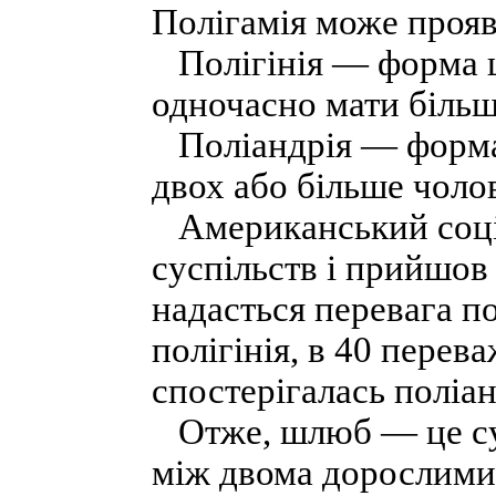
Полігамія може прояви
Полігінія — форма ш
одночасно мати більш
Поліандрія — форма 
двох або більше чоло
Американський соці
суспільств і прийшов 
надасться перевага по
полігінія, в 40 перев
спостерігалась поліан
Отже, шлюб — це сус
між двома дорослими 