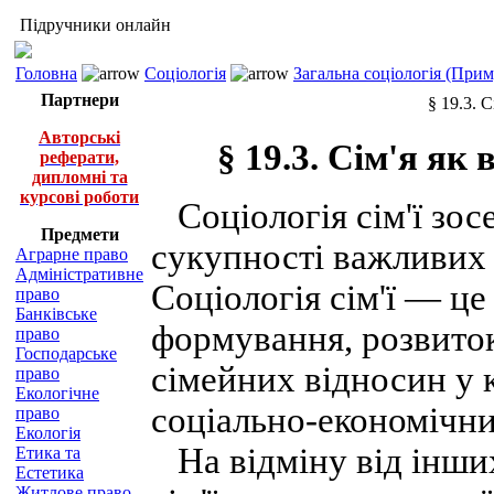
Підручники онлайн
Головна
Соціологія
Загальна соціологія (При
Партнери
§ 19.3. 
Авторські
§ 19.3. Сім'я я
реферати,
дипломні та
курсові роботи
Соціологія сім'ї зосе
Предмети
сукупності важливих п
Аграрне право
Адміністративне
Соціологія сім'ї — це 
право
Банківське
формування, розвиток
право
Господарське
сімейних відносин у 
право
Екологічне
соціально-економічни
право
Екологія
На відміну від інших 
Етика та
Естетика
Житлове право