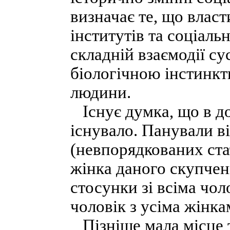
визначає те, що власт
інститутів та соціаль
складній взаємодії су
біологічною інстинк
людини.
Існує думка, що в до
існувало. Панували в
(невпорядкованих стат
жінка даного скупчен
стосунки зі всіма чол
чоловік з усіма жінк
Пізніше мала місце та