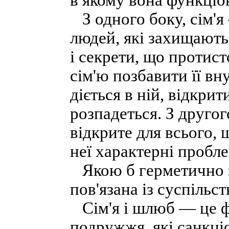
в якому вона функціо
З одного боку, сім'я
людей, які захищають 
і секрети, що протис
сім'ю позбавити її вн
діється в ній, відкрит
розпадеться. З другог
відкрите для всього, 
неї характерні пробл
Якою б герметично з
пов'язана із суспільст
Сім'я і шлюб — це фо
подружжя, які санкці