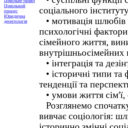
Цивільне право
Цивільний
соціального інституту,
процес
Юридична
• мотивація шлюбів і
деонтологія
психологічні фактори
сімейного життя, ви
внутрішньосімейних к
• інтеграція та дезінт
• історичні типи та
тенденції та перспект
• умови життя сім'ї, 
Розглянемо спочатку 
вивчає соціологія: шл
історично змінні соці