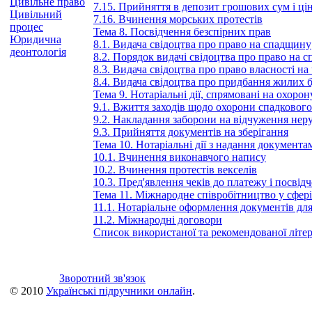
Цивільне право
7.15. Прийняття в депозит грошових сум і ці
Цивільний
7.16. Вчинення морських протестів
процес
Тема 8. Посвідчення безспірних прав
Юридична
8.1. Видача свідоцтва про право на спадщину
деонтологія
8.2. Порядок видачі свідоцтва про право на 
8.3. Видача свідоцтва про право власності н
8.4. Видача свідоцтва про придбання жилих 
Тема 9. Нотаріальні дії, спрямовані на охоро
9.1. Вжиття заходів щодо охорони спадкового 
9.2. Накладання заборони на відчуження нер
9.3. Прийняття документів на зберігання
Тема 10. Нотаріальні дії з надання документа
10.1. Вчинення виконавчого напису
10.2. Вчинення протестів векселів
10.3. Пред'явлення чеків до платежу і посвід
Тема 11. Міжнародне співробітництво у сфері
11.1. Нотаріальне оформлення документів для
11.2. Міжнародні договори
Список використаної та рекомендованої літе
Зворотний зв'язок
© 2010
Українські підручники онлайн
.