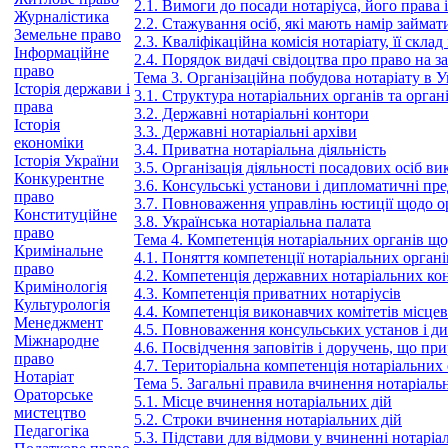
2.1. Вимоги до посади нотаріуса, його права 
Журналістика
2.2. Стажування осіб, які мають намір займа
Земельне право
2.3. Кваліфікаційна комісія нотаріату, її скл
Інформаційне
2.4. Порядок видачі свідоцтва про право на з
право
Тема 3. Організаційна побудова нотаріату в У
Історія держави і
3.1. Структура нотаріальних органів та орган
права
3.2. Державні нотаріальні контори
Історія
3.3. Державні нотаріальні архіви
економіки
3.4. Приватна нотаріальна діяльність
Історія України
3.5. Організація діяльності посадових осіб в
Конкурентне
3.6. Консульські установи і дипломатичні пр
право
3.7. Повноваження управлінь юстиції щодо орг
Конституційне
3.8. Українська нотаріальна палата
право
Тема 4. Компетенція нотаріальних органів щ
Кримінальне
4.1. Поняття компетенції нотаріальних органі
право
4.2. Компетенція державних нотаріальних ко
Кримінологія
4.3. Компетенція приватних нотаріусів
Культурологія
4.4. Компетенція виконавчих комітетів місце
Менеджмент
4.5. Повноваження консульських установ і 
Міжнародне
4.6. Посвідчення заповітів і доручень, що п
право
4.7. Територіальна компетенція нотаріальних
Нотаріат
Тема 5. Загальні правила вчинення нотаріаль
Ораторське
5.1. Місце вчинення нотаріальних дій
мистецтво
5.2. Строки вчинення нотаріальних дій
Педагогіка
5.3. Підстави для відмови у вчиненні нотаріа