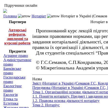
Підручники онлайн
Головна
Нотаріат
Нотаріат в Україні (Семаков
Партнери
Нотаріат в
Авторські
Пропонований курс лекцій підготов
реферати,
іншими правовими нормами, що регу
дипломні та
завдання нотаріальної діяльності, с
курсові роботи
правила їх організації і діяльності
Предмети
Для студентів спеціальності “Прав
Аграрне право
Адміністративне
© Г.С.Семаков, С.П.Кондракова, 2
право
© Міжрегіональна Академія управ
Банківське
право
Господарське
Назва
право
Зміст (Нотаріат в Україні (Семаков Г.С, Кондр
Екологічне
Передмова (Нотаріат в Україні (Семаков Г.С,
право
Тема 1. Організаційні основи діяльності нотар
Екологія
1.1. Поняття нотаріату. Предмет і завдання но
Етика та
1.2. Правова основа діяльності нотаріату
Естетика
Тема 2. Нотаріус
Житлове право