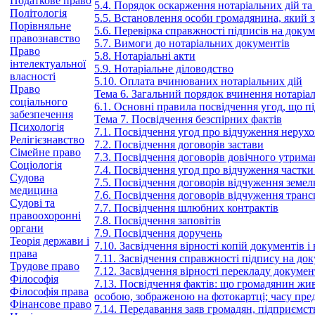
Податкове право
5.4. Порядок оскарження нотаріальних дій та 
Політологія
5.5. Встановлення особи громадянина, який з
Порівняльне
5.6. Перевірка справжності підписів на доку
правознавство
5.7. Вимоги до нотаріальних документів
Право
5.8. Нотаріальні акти
інтелектуальної
5.9. Нотаріальне діловодство
власності
5.10. Оплата вчинюваних нотаріальних дій
Право
Тема 6. Загальний порядок вчинення нотаріа
соціального
6.1. Основні правила посвідчення угод, що 
забезпечення
Тема 7. Посвідчення безспірних фактів
Психологія
7.1. Посвідчення угод про відчуження нерух
Релігієзнавство
7.2. Посвідчення договорів застави
Сімейне право
7.3. Посвідчення договорів довічного утрим
Соціологія
7.4. Посвідчення угод про відчуження частки
Судова
7.5. Посвідчення договорів відчуження земел
медицина
7.6. Посвідчення договорів відчуження транс
Судові та
7.7. Посвідчення шлюбних контрактів
правоохоронні
7.8. Посвідчення заповітів
органи
7.9. Посвідчення доручень
Теорія держави і
7.10. Засвідчення вірності копій документів і
права
7.11. Засвідчення справжності підпису на до
Трудове право
7.12. Засвідчення вірності перекладу докумен
Філософія
7.13. Посвідчення фактів: що громадянин жи
Філософія права
особою, зображеною на фотокартці; часу пре
Фінансове право
7.14. Передавання заяв громадян, підприємств