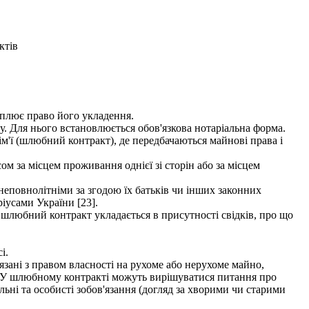
ктів
іплює право його укладення.
. Для нього встановлюється обов'язкова нотаріальна форма.
'ї (шлюбний контракт), де передбачаються майнові права і
м за місцем проживання однієї зі сторін або за місцем
повнолітніми за згодою їх батьків чи інших законних
ріусами України [23].
шлюбний контракт укладається в присутності свідків, про що
і.
зані з правом власності на рухоме або нерухоме майно,
н. У шлюбному контракті можуть вирішуватися питання про
ьні та особисті зобов'язання (догляд за хворими чи старими