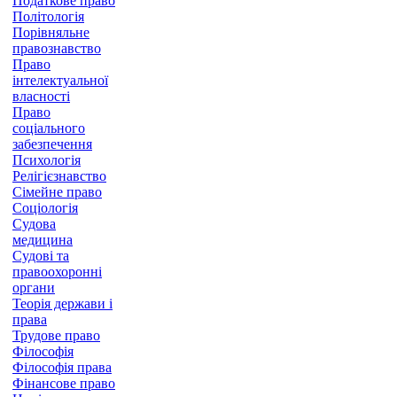
Податкове право
Політологія
Порівняльне
правознавство
Право
інтелектуальної
власності
Право
соціального
забезпечення
Психологія
Релігієзнавство
Сімейне право
Соціологія
Судова
медицина
Судові та
правоохоронні
органи
Теорія держави і
права
Трудове право
Філософія
Філософія права
Фінансове право