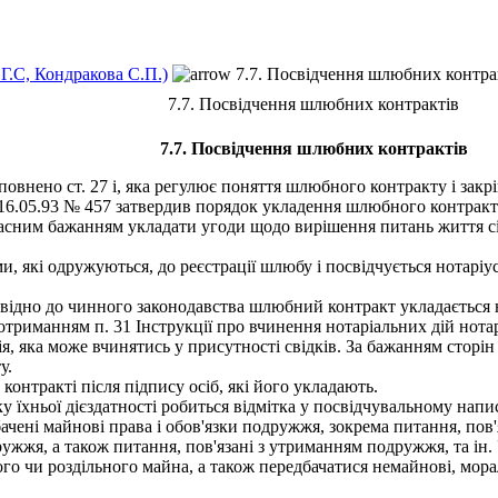
 Г.С, Кондракова С.П.)
7.7. Посвідчення шлюбних контра
7.7. Посвідчення шлюбних контрактів
7.7. Посвідчення шлюбних контрактів
овнено ст. 27 і, яка регулює поняття шлюбного контракту і закр
6.05.93 № 457 затвердив порядок укладення шлюбного контракту
сним бажанням укладати угоди щодо вирішення питань життя сім
які одружуються, до реєстрації шлюбу і посвідчується нотаріусо
дно до чинного законодавства шлюбний контракт укладається не
дотриманням п. 31 Інструкції про вчинення нотаріальних дій нота
яка може вчинятись у присутності свідків. За бажанням сторін 
у.
онтракті після підпису осіб, які його укладають.
 їхньої дієздатності робиться відмітка у посвідчувальному напис
ні майнові права і обов'язки подружжя, зокрема питання, пов'я
ружжя, а також питання, пов'язані з утриманням подружжя, та і
го чи роздільного майна, а також передбачатися немайнові, морал