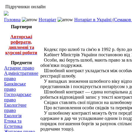
Підручники онлайн
Головна
Нотаріат
Нотаріат в Україні (Семаков
Партнери
Авторські
реферати,
дипломні та
Кодекс про шлюб та сім'ю в 1992 р. було доп
курсові роботи
Кабінет Міністрів України постановою від 1
Особи, які беруть шлюб, мають право за вла
Предмети
обов'язки подружжя.
Аграрне право
Шлюбний контракт укладається між особами, 
Адміністративне
реєстрації шлюбу.
право
У випадках зниження шлюбного віку відпові
Банківське
представників і посвідчується нотаріусом з 
право
Шлюбний контракт — єдина нотаріальна дія, 
Господарське
робиться відповідний запис у тексті контракт
право
Свідки ставлять свої підписи на шлюбному к
Екологічне
Про встановлення особи свідків та перевірку
право
У шлюбному контракті можуть бути передбаче
Екологія
одержане в дар чи успадковане одним із под
Етика та
порядок погашення боргів за рахунок спільно
Естетика
родичами тощо).
Житлове право