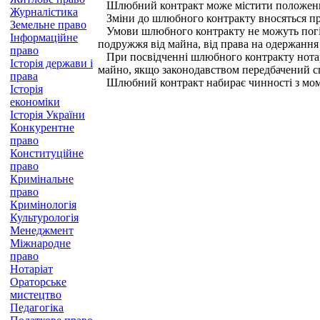
Шлюбний контракт може містити положення
Журналістика
Зміни до шлюбного контракту вносяться про
Земельне право
Умови шлюбного контракту не можуть погірш
Інформаційне
подружжя від майна, від права на одержання 
право
При посвідченні шлюбного контракту нотарі
Історія держави і
майно, якщо законодавством передбачений с
права
Шлюбний контракт набирає чинності з момент
Історія
економіки
Історія України
Конкурентне
право
Конституційне
право
Кримінальне
право
Кримінологія
Культурологія
Менеджмент
Міжнародне
право
Нотаріат
Ораторське
мистецтво
Педагогіка