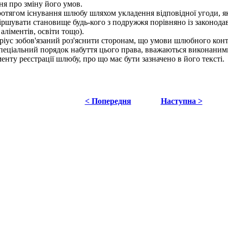
 про зміну його умов.
тягом існування шлюбу шляхом укладення відповідної угоди, як
увати становище будь-кого з подружжя порівняно із законодав
аліментів, освіти тощо).
ус зобов'язаний роз'яснити сторонам, що умови шлюбного контр
пеціальний порядок набуття цього права, вважаються виконани
у реєстрації шлюбу, про що має бути зазначено в його тексті.
< Попередня
Наступна >