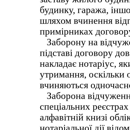
будинку, гаража, інш
шляхом вчинення відп
примірниках договор
Заборону на відчуже
підставі договору до
накладає нотаріус, як
утримання, оскільки о
вчиняються одночасн
Заборона відчуження
спеціальних реєстрах
алфавітній книзі облі
нотаріальної дії відо