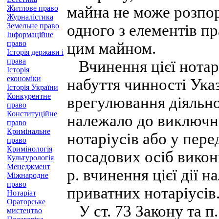
майна не може розпор
Житлове право
Журналістика
Земельне право
одного з елементів п
Інформаційне
право
цим майном.
Історія держави і
права
Вчинення цієї нотаріа
Історія
економіки
набуття чинності Ука
Історія України
Конкурентне
врегулювання діяльнос
право
Конституційне
належало до виключн
право
Кримінальне
нотаріусів або у пер
право
Кримінологія
посадових осіб викон
Культурологія
Менеджмент
р. вчинення цієї дії 
Міжнародне
право
приватних нотаріусів
Нотаріат
Ораторське
У ст. 73 Закону та п.
мистецтво