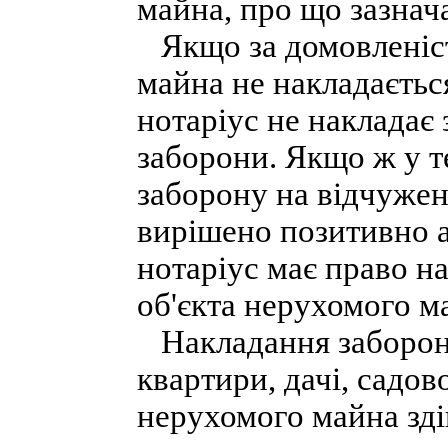
майна, про що зазнача
Якщо за домовленіст
майна не накладається
нотаріус не накладає
заборони. Якщо ж у т
заборону на відчужен
вирішено позитивно а
нотаріус має право н
об'єкта нерухомого м
Накладання заборони
квартири, дачі, садов
нерухомого майна зді