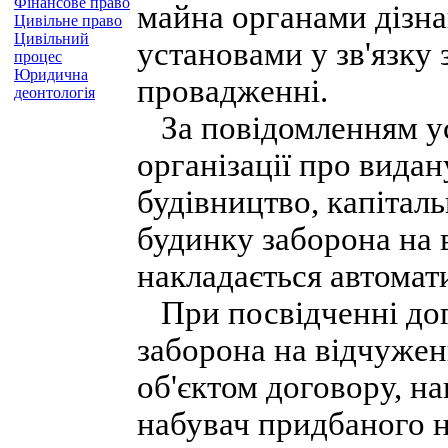
Фінансове право
майна органами дізна
Цивільне право
Цивільний
установами у зв'язку 
процес
Юридична
провадженні.
деонтологія
За повідомленням ус
організації про вида
будівництво, капітал
будинку заборона на 
накладається автомат
При посвідченні дог
заборона на відчужен
об'єктом договору, на
набувач придбаного 