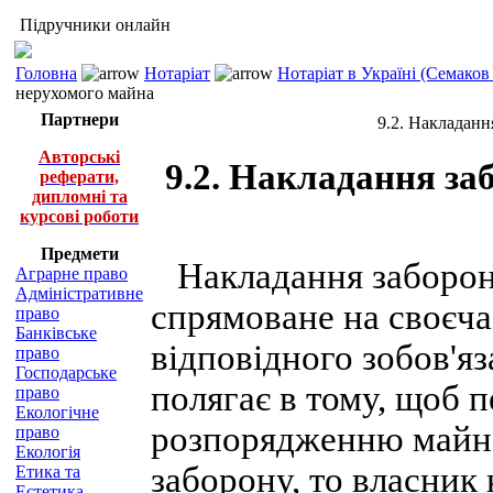
Підручники онлайн
Головна
Нотаріат
Нотаріат в Україні (Семаков
нерухомого майна
Партнери
9.2. Накладанн
Авторські
9.2. Накладання за
реферати,
дипломні та
курсові роботи
Предмети
Накладання заборони
Аграрне право
Адміністративне
спрямоване на своєч
право
Банківське
відповідного зобов'яза
право
Господарське
полягає в тому, щоб 
право
Екологічне
розпорядженню майно
право
Екологія
заборону, то власник
Етика та
Естетика