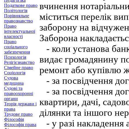
Педагогіка
вчинення нотаріальни
Податкове право
Політологія
міститься перелік вип
Порівняльне
правознавство
заборону на відчужен
Право
інтелектуальної
Заборона накладаєтьс
власності
Право
- коли установа банк
соціального
забезпечення
видає громадянину по
Психологія
Релігієзнавство
ремонт або купівлю 
Сімейне право
Соціологія
Судова
- за посвідчення дог
медицина
Судові та
- за посвідчення дог
правоохоронні
органи
квартири, дачі, садов
Теорія держави і
права
ділянки та іншого не
Трудове право
Філософія
- у разі накладення 
Філософія права