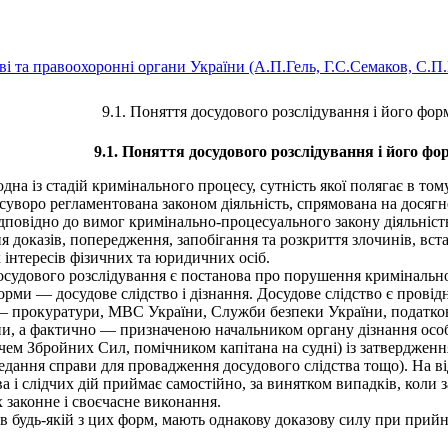
ві та правоохоронні органи України (А.П.Гель, Г.С.Семаков, С.П
9.1. Поняття досудового розслідування і його фор
9.1. Поняття досудового розслідування і його фо
на із стадій кримінального процесу, сутність якої полягає в т
суворо регламентована законом діяльність, спрямована на досяг
дповідно до вимог кримінально-процесуального закону діяльність
ня доказів, попередження, запобігання та розкриття злочинів, вс
х інтересів фізичних та юридичних осіб.
ового розслідування є постанова про порушення кримінальної 
орми — досудове слідство і дізнання. Досудове слідство є пров
— прокуратури, МВС України, Служби безпеки України, податково
їни, а фактично — призначеною начальником органу дізнання ос
ачем Збройних Сил, помічником капітана на судні) із затвердже
едання справи для провадження досудового слідства тощо). На ві
а і слідчих дій приймає самостійно, за винятком випадків, коли 
х законне і своєчасне виконання.
в будь-якій з цих форм, мають однакову доказову силу при прийн