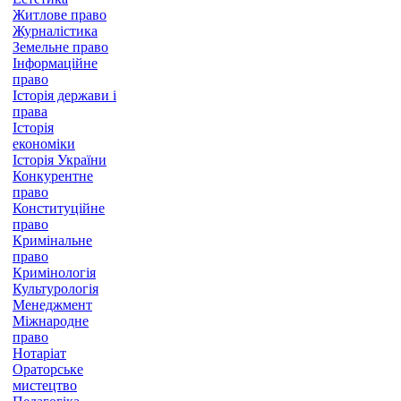
Житлове право
Журналістика
Земельне право
Інформаційне
право
Історія держави і
права
Історія
економіки
Історія України
Конкурентне
право
Конституційне
право
Кримінальне
право
Кримінологія
Культурологія
Менеджмент
Міжнародне
право
Нотаріат
Ораторське
мистецтво