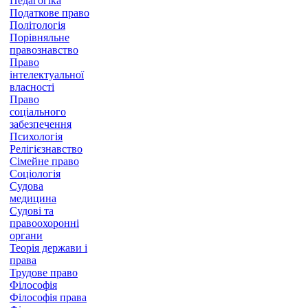
Педагогіка
Податкове право
Політологія
Порівняльне
правознавство
Право
інтелектуальної
власності
Право
соціального
забезпечення
Психологія
Релігієзнавство
Сімейне право
Соціологія
Судова
медицина
Судові та
правоохоронні
органи
Теорія держави і
права
Трудове право
Філософія
Філософія права