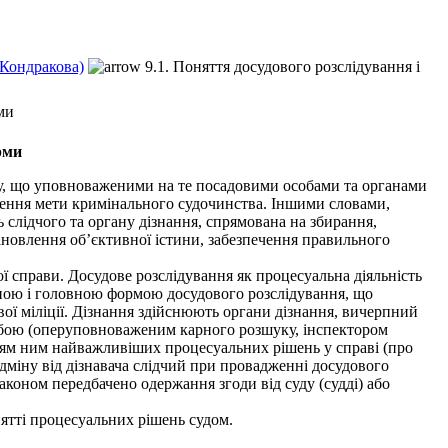
.Кондракова)
9.1. Поняття досудового розслідування і
ми
рми
ому, що уповноваженими на те посадовими особами та органами
нення мети кримінального судочинства. Іншими словами,
 слідчого та органу дізнання, спрямована на збирання,
тановлення об’єктивної істини, забезпечення правильного
справи. Досудове розслідування як процесуальна діяльність
ідною і головною формою досудового розслідування, що
ї міліції. Дізнання здійснюють органи дізнання, вичерпний
обою (оперуповноваженим карного розшуку, інспектором
нням ним найважливіших процесуальних рішень у справі (про
дміну від дізнавача слідчий при провадженні досудового
законом передбачено одержання згоди від суду (судді) або
ятті процесуальних рішень судом.