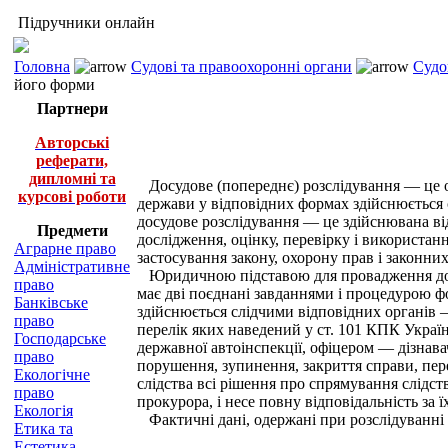
Підручники онлайн
Головна
Судові та правоохоронні органи
Судо
його форми
Партнери
Авторські
реферати,
дипломні та
Досудове (попереднє) розслідування — це од
курсові роботи
держави у відповідних формах здійснюється 
досудове розслідування — це здійснювана ві
Предмети
дослідження, оцінку, перевірку і використан
Аграрне право
застосування закону, охорону прав і законни
Адміністративне
Юридичною підставою для провадження досуд
право
має дві поєднані завданнями і процедурою ф
Банківське
здійснюється слідчими відповідних органів 
право
перелік яких наведений у ст. 101 КПК Укра
Господарське
державної автоінспекції, офіцером — дізнав
право
порушення, зупинення, закриття справи, пер
Екологічне
слідства всі рішення про спрямування слідств
право
прокурора, і несе повну відповідальність за ї
Екологія
Фактичні дані, одержані при розслідуванні 
Етика та
Естетика