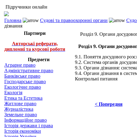
Підручники онлайн
Головна
Судові та правоохоронні органи
Судо
дізнання
Партнери
Розділ 9. Органи досудовог
Авторські реферати,
Розділ 9. Органи досудовог
дипломні та курсові роботи
9.1. Поняття досудового розс
Предмети
9.2. Система органів досудово
Аграрне право
9.3. Органи дізнання: система
Адміністративне право
9.4. Органи дізнання в сист
Банківське право
Контрольні питання
Господарське право
Екологічне право
Екологія
Етика та Естетика
Житлове право
< Попередня
Журналістика
Земельне право
Інформаційне право
Історія держави і права
Історія економіки
Історія України