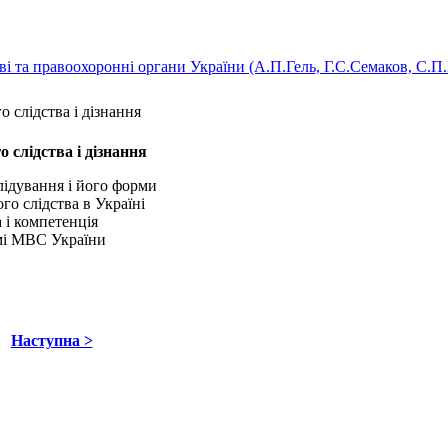
ві та правоохоронні органи України (А.П.Гель, Г.С.Семаков, С.П
о слідства і дізнання
о слідства і дізнання
лідування і його форми
го слідства в Україні
 і компетенція
емі МВС України
Наступна >