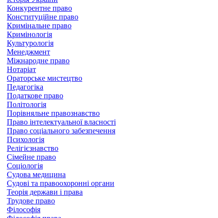
Конкурентне право
Конституційне право
Кримінальне право
Кримінологія
Культурологія
Менеджмент
Міжнародне право
Нотаріат
Ораторське мистецтво
Педагогіка
Податкове право
Політологія
Порівняльне правознавство
Право інтелектуальної власності
Право соціального забезпечення
Психологія
Релігієзнавство
Сімейне право
Соціологія
Судова медицина
Судові та правоохоронні органи
Теорія держави і права
Трудове право
Філософія