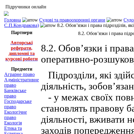
Підручники онлайн
Головна
Судові та правоохоронні органи
Судо
С.П.Кондракова)
8.2. Обов’язки і права підрозділів, я
Партнери
8.2. Обов’язки і права під
Авторські
8.2. Обов’язки і прав
реферати,
дипломні та
оперативно-розшукову
курсові роботи
Предмети
Підрозділи, які зді
Аграрне право
Адміністративне
діяльність, зобов’язан
право
Банківське
- у межах своїх повн
право
Господарське
становлять правову б
право
Екологічне
діяльності, вживати 
право
Екологія
заходів попередження
Етика та
Естетика