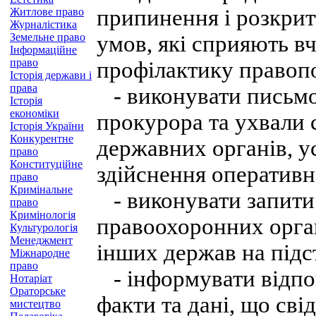
припинення і розкрит
Житлове право
Журналістика
Земельне право
умов, які сприяють в
Інформаційне
право
профілактику правоп
Історія держави і
права
- виконувати письмов
Історія
економіки
прокурора та ухвали 
Історія України
Конкурентне
державних органів, ус
право
Конституційне
здійснення оперативн
право
Кримінальне
- виконувати запити
право
Кримінологія
правоохоронних орган
Культурологія
Менеджмент
інших держав на підст
Міжнародне
право
- інформувати відпов
Нотаріат
Ораторське
факти та дані, що сві
мистецтво