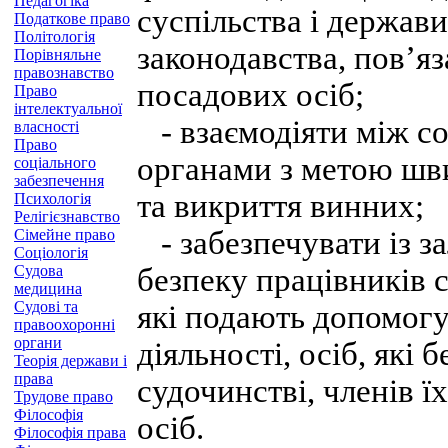
Педагогіка
суспільства і держав
Податкове право
Політологія
законодавства, пов’я
Порівняльне
правознавство
посадових осіб;
Право
інтелектуальної
- взаємодіяти між с
власності
Право
органами з метою шви
соціального
забезпечення
та викриття винних;
Психологія
Релігієзнавство
- забезпечувати із з
Сімейне право
Соціологія
Судова
безпеку працівників с
медицина
Судові та
які подають допомог
правоохоронні
органи
діяльності, осіб, які
Теорія держави і
права
судочинстві, членів ї
Трудове право
Філософія
осіб.
Філософія права