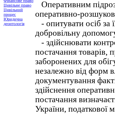
Фінансове право
Оперативним підрозд
Цивільне право
Цивільний
оперативно-розшуково
процес
Юридична
- опитувати осіб за ї
деонтологія
добровільну допомог
- здійснювати контро
постачання товарів, п
заборонених для обіг
незалежно від форм в
документування факт
здійснення оперативн
постачання визначає
України, податкової м