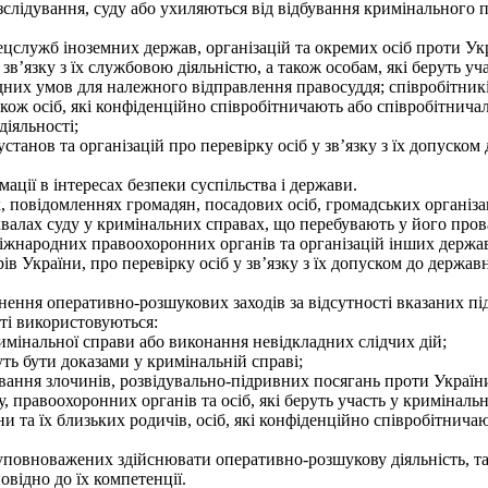
озслідування, суду або ухиляються від відбування кримінального 
ецслужб іноземних держав, організацій та окремих осіб проти Ук
зв’язку з їх службовою діяльністю, а також особам, які беруть уч
них умов для належного відправлення правосуддя; співробітників
також осіб, які конфіденційно співробітничають або співробітнича
іяльності;
анов та організацій про перевірку осіб у зв’язку з їх допуском 
ації в інтересах безпеки суспільства і держави.
 повідомленнях громадян, посадових осіб, громадських організац
ухвалах суду у кримінальних справах, що перебувають у його про
 міжнародних правоохоронних органів та організацій інших держа
ів України, про перевірку осіб у зв’язку з їх допуском до держав
ння оперативно-розшукових заходів за відсутності вказаних під
ті використовуються:
мінальної справи або виконання невідкладних слідчих дій;
ь бути доказами у кримінальній справі;
ння злочинів, розвідувально-підривних посягань проти України, 
 правоохоронних органів та осіб, які беруть участь у кримінальн
ни та їх близьких родичів, осіб, які конфіденційно співробітнич
уповноважених здійснювати оперативно-розшукову діяльність, т
відно до їх компетенції.