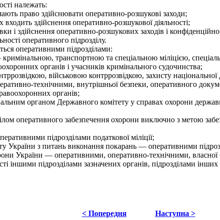
сті належать:
мають право здійснювати оперативно-розшукові заходи;
х входить здійснення оперативно-розшукової діяльності;
товки і здійснення оперативно-розшукових заходів і конфіденцій
ьності оперативного підрозділу.
ться оперативними підрозділами:
кримінальною, транспортною та спеціальною міліцією, спеціаль
оохоронних органів і учасників кримінального судочинства;
ррозвідкою, військовою контррозвідкою, захисту національної д
еративно-технічними, внутрішньої безпеки, оперативного докуме
равоохоронних органів;
льним органом Державного комітету у справах охорони державн
ом оперативного забезпечення охорони виключно з метою забезп
еративними підрозділами податкової міліції;
ту України з питань виконання покарань — оперативними підроз
рони України — оперативними, оперативно-технічними, власної 
і іншими підрозділами зазначених органів, підрозділами інших 
< Попередня
Наступна >