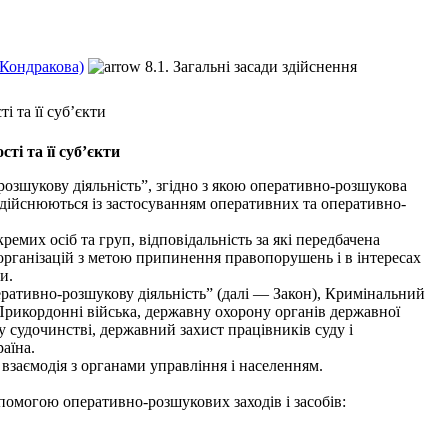
.Кондракова)
8.1. Загальні засади здійснення
і та її суб’єкти
ті та її суб’єкти
озшукову діяльність”, згідно з якою оперативно-розшукова
 здійснюються із застосуванням оперативних та оперативно-
мих осіб та груп, відповідальність за які передбачена
організацій з метою припинення правопорушень і в інтересах
и.
ративно-розшукову діяльність” (далі — Закон), Кримінальний
Прикордонні війська, державну охорону органів державної
му судочинстві, державний захист працівників суду і
аїна.
заємодія з органами управління і населенням.
помогою оперативно-розшукових заходів і засобів: