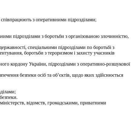
но співпрацюють з оперативними підрозділами;
ними підрозділами з боротьби з організованою злочинністю,
ержавності, спеціальними підрозділами по боротьбі з
нтування, боротьби з тероризмом і захисту учасників
ого кордону України, підрозділами з оперативно-розшукової
ечення безпеки осіб та об’єктів, щодо яких здійснюється
ділами;
безпеки.
міністерств, відомств, громадськими, приватними