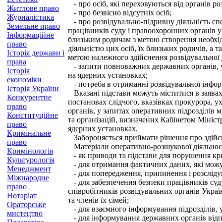
- про осіб, які переховуються від органів р
Житлове право
- про безвісно відсутніх осіб;
Журналістика
- про розвідувально-підривну діяльність сп
Земельне право
працівників суду і правоохоронних органів у 
Інформаційне
близьким родичам з метою створення необхід
право
діяльністю цих осіб, їх близьких родичів, а 
Історія держави і
метою належного здійснення розвідувальної д
права
- запити повноважних державних органів, уст
Історія
на ядерних установках;
економіки
- потреба в отриманні розвідувальної інформ
Історія України
Вказані підстави можуть міститися в заявах,
Конкурентне
постановах слідчого, вказівках прокурора, 
право
органів, у запитах оперативних підрозділів
Конституційне
та організацій, визначених Кабінетом Міністр
право
ядерних установках.
Кримінальне
Забороняється приймати рішення про здійсне
право
Матеріали оперативно-розшукової діяльнос
Кримінологія
- як приводи та підстави для порушення кри
Культурологія
- для отримання фактичних даних, які можут
Менеджмент
- для попередження, припинення і розслідува
Міжнародне
- для забезпечення безпеки працівників суду,
право
співробітників розвідувальних органів Украї
Нотаріат
та членів їх сімей;
Ораторське
- для взаємного інформування підрозділів, 
мистецтво
- для інформування державних органів відпо