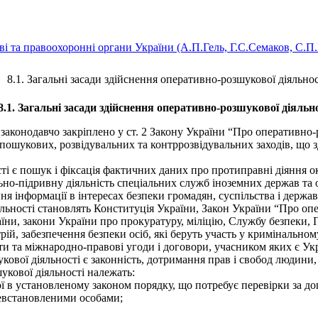
ві та правоохоронні органи України (А.П.Гель, Г.С.Семаков, С.П
8.1. Загальні засади здійснення оперативно-розшукової діяльност
8.1. Загальні засади здійснення оперативно-розшукової діяльнос
аконодавчо закріплено у ст. 2 Закону України “Про оперативно-р
х пошукових, розвідувальних та контррозвідувальних заходів, що
є пошук і фіксація фактичних даних про протиправні діяння окре
но-підривну діяльність спеціальних служб іноземних держав та 
я інформації в інтересах безпеки громадян, суспільства і держав
ності становлять Конституція України, Закон України “Про опе
ни, закони України про прокуратуру, міліцію, Службу безпеки, 
рій, забезпечення безпеки осіб, які беруть участь у кримінально
ти та міжнародно-правові угоди і договори, учасником яких є Укр
ї діяльності є законність, дотримання прав і свобод людини, в
кової діяльності належать:
ї в установленому законом порядку, що потребує перевірки за до
евстановленими особами;