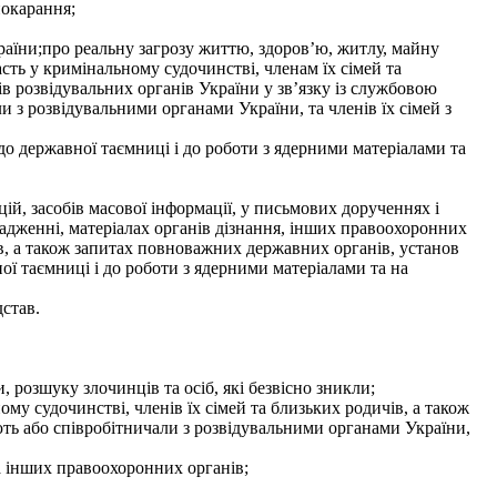
покарання;
раїни;про реальну загрозу життю, здоров’ю, житлу, майну
асть у кримінальному судочинстві, членам їх сімей та
 розвідувальних органів України у зв’язку із службовою
ли з розвідувальними органами України, та членів їх сімей з
до державної таємниці і до роботи з ядерними матеріалами та
ій, засобів масової інформації, у письмових дорученнях і
вадженні, матеріалах органів дізнання, інших правоохоронних
в, а також запитах повноважних державних органів, установ
ної таємниці і до роботи з ядерними матеріалами та на
став.
розшуку злочинців та осіб, які безвісно зникли;
ому судочинстві, членів їх сімей та близьких родичів, а також
ають або співробітничали з розвідувальними органами України,
а інших правоохоронних органів;