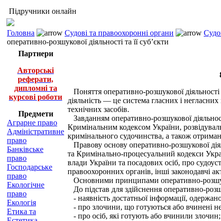
Підручники онлайн
Головна
Судові та правоохоронні органи
Судо
оперативно-розшукової діяльності та її суб’єкти
Партнери
Авторські
реферати,
дипломні та
Поняття оперативно-розшукової діяльності з
курсові роботи
діяльність — це система гласних і негласни
технічних засобів.
Предмети
Завданням оперативно-розшукової діяльності 
Аграрне право
Кримінальним кодексом України, розвідуваль
Адміністративне
кримінального судочинства, а також отриманн
право
Правову основу оперативно-розшукової діяль
Банківське
та Кримінально-процесуальний кодекси Украї
право
влади України та посадових осіб, про судоуст
Господарське
правоохоронних органів, інші законодавчі ак
право
Основними принципами оперативно-розшуково
Екологічне
До підстав для здійснення оперативно-розшу
право
- наявність достатньої інформації, одержано
Екологія
- про злочини, що готуються або вчинені н
Етика та
- про осіб, які готують або вчинили злочин;
Естетика