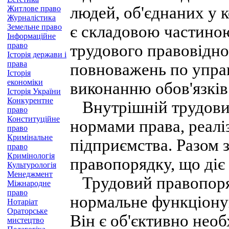
людей, об'єднаних у 
Житлове право
Журналістика
Земельне право
є складовою частино
Інформаційне
право
трудового правовідн
Історія держави і
права
повноважень по упра
Історія
економіки
виконанню обов'язкі
Історія України
Конкурентне
Внутрішній трудовий
право
Конституційне
нормами права, реалі
право
Кримінальне
підприємства. Разом з
право
Кримінологія
правопорядку, що діє 
Культурологія
Менеджмент
Трудовий правопоряд
Міжнародне
право
нормальне функціону
Нотаріат
Ораторське
Він є об'єктивно нео
мистецтво