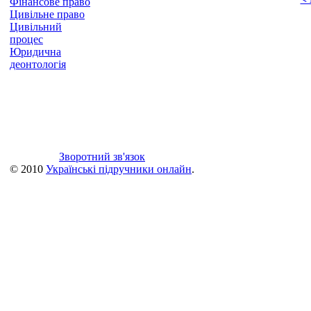
Фінансове право
Цивільне право
Цивільний
процес
Юридична
деонтологія
Зворотний зв'язок
© 2010
Українські підручники онлайн
.