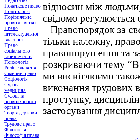
Педагогіка
відносин між людьми,
Податкове право
Політологія
свідомо регулюється 
Порівняльне
правознавство
Правопорядок за сво
Право
інтелектуальної
тільки належну, право
власності
Право
правопорушення та за
соціального
забезпечення
розкриваючи тему “В
Психологія
Релігієзнавство
ми висвітлюємо також
Сімейне право
Соціологія
Судова
виконання трудових в
медицина
Судові та
проступку, дисциплін
правоохоронні
органи
застосування дисципл
Теорія держави і
права
Трудове право
Філософія
Філософія права
<