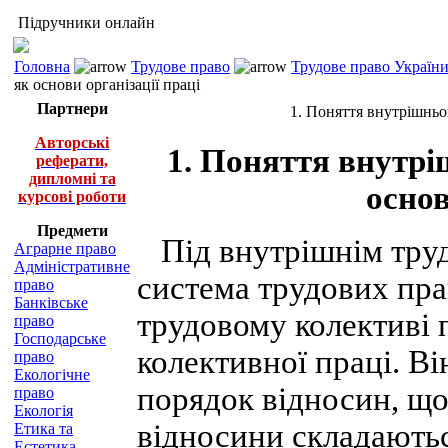
Підручники онлайн
Головна
Трудове право
Трудове право України
як основи організації праці
Партнери
1. Поняття внутрішньог
Авторські
1. Поняття внутрі
реферати,
дипломні та
основ
курсові роботи
Предмети
Під внутрішнім труд
Аграрне право
Адміністративне
система трудових пра
право
Банківське
трудовому колективі 
право
Господарське
колективної праці. В
право
Екологічне
порядок відносин, щ
право
Екологія
відносини складаютьс
Етика та
Естетика