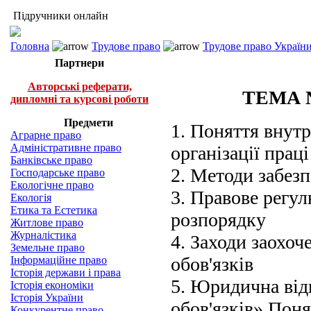
Підручники онлайн
Головна
Трудове право
Трудове право України
Партнери
Авторські реферати,
ТЕМА 
дипломні та курсові роботи
Предмети
1. Поняття внут
Аграрне право
Адміністративне право
організації праці
Банківське право
2. Методи забез
Господарське право
Екологічне право
3. Правове регу
Екологія
Етика та Естетика
розпорядку
Житлове право
Журналістика
4. Заходи заохоч
Земельне право
обов'язків
Інформаційне право
Історія держави і права
5. Юридична від
Історія економіки
Історія України
обов'язків» Пон
Конкурентне право