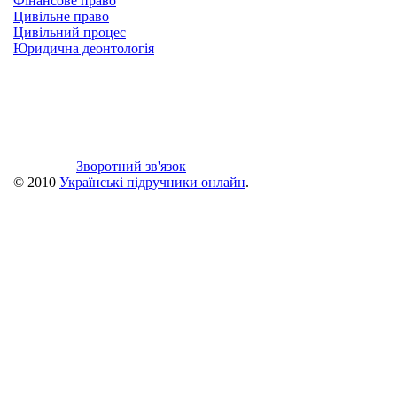
Фінансове право
Цивільне право
Цивільний процес
Юридична деонтологія
Зворотний зв'язок
© 2010
Українські підручники онлайн
.