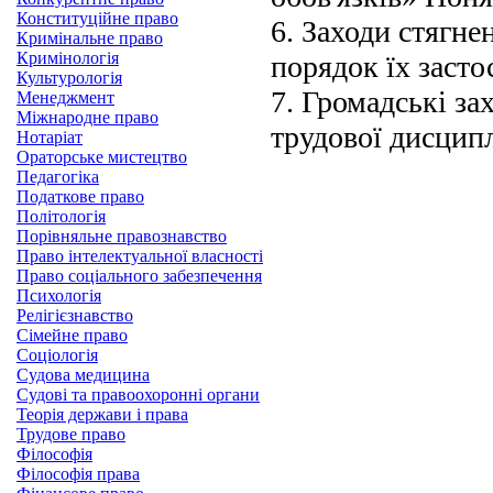
Конституційне право
6. Заходи стягне
Кримінальне право
Кримінологія
порядок їх засто
Культурологія
7. Громадські за
Менеджмент
Міжнародне право
трудової дисцип
Нотаріат
Ораторське мистецтво
Педагогіка
Податкове право
Політологія
Порівняльне правознавство
Право інтелектуальної власності
Право соціального забезпечення
Психологія
Релігієзнавство
Сімейне право
Соціологія
Судова медицина
Судові та правоохоронні органи
Теорія держави і права
Трудове право
Філософія
Філософія права