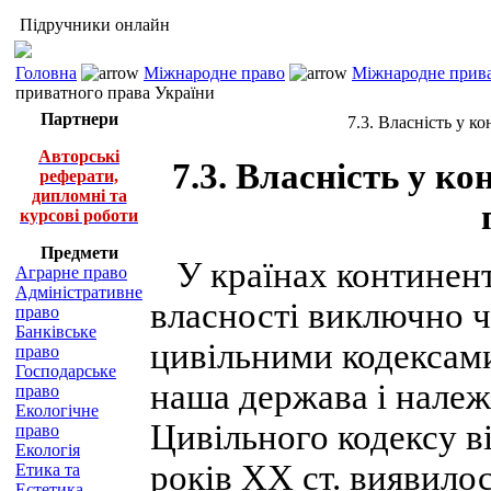
Підручники онлайн
Головна
Міжнародне право
Міжнародне приват
приватного права України
Партнери
7.3. Власність у к
Авторські
7.3. Власність у к
реферати,
дипломні та
курсові роботи
Предмети
У країнах континент
Аграрне право
Адміністративне
власності виключно 
право
Банківське
цивільними кодексами
право
Господарське
наша держава і належ
право
Екологічне
Цивільного кодексу ві
право
Екологія
років ХХ ст. виявило
Етика та
Естетика