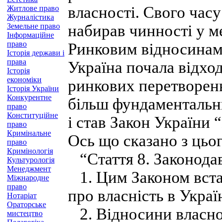
власності. Свого часу
Житлове право
Журналістика
Земельне право
набирав чинності у м
Інформаційне
право
Ринковим відносинам 
Історія держави і
права
Україна почала відход
Історія
економіки
ринкових перетворень
Історія України
Конкурентне
більш фундаментальни
право
Конституційне
і став Закон України 
право
Кримінальне
Ось що сказано з цьог
право
Кримінологія
“Стаття 8. Законодав
Культурологія
Менеджмент
1. Цим Законом вст
Міжнародне
право
про власність в Україн
Нотаріат
Ораторське
2. Відносини власнос
мистецтво