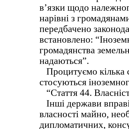
в’язки щодо належног
нарівні з громадянам
передбачено законодав
встановлено: “Інозем
громадянства земельні
надаються”.
Процитуємо кілька с
стосуються іноземног
“Стаття 44. Власніс
Інші держави вправі 
власності майно, нео
дипломатичних, конс