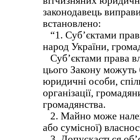
вітчизняних юридични
законодавець виправив
встановлено:
“1. Суб’єктами права
народ України, грома
Суб’єктами права вла
цього Закону можуть 
юридичні особи, спіл
організації, громадян
громадянства.
2. Майно може належа
або сумісної) власно
3. Допускається об’є