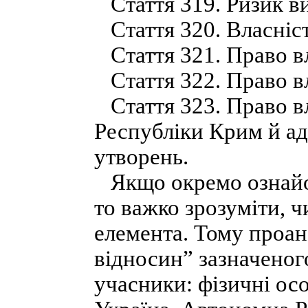
Стаття 319. Ризик в
Стаття 320. Власніст
Стаття 321. Право вл
Стаття 322. Право в
Стаття 323. Право в
Республіки Крим й ад
утворень.
Якщо окремо ознайом
то важко зрозуміти, 
елемента. Тому проан
відносин” зазначеного
учасники: фізичні ос