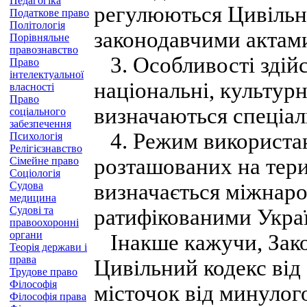
Педагогіка
регулюються Цивільн
Податкове право
Політологія
законодавчими актам
Порівняльне
правознавство
3. Особливості здійс
Право
інтелектуальної
національні, культурн
власності
Право
визначаються спеціал
соціального
забезпечення
4. Режим використан
Психологія
Релігієзнавство
розташованих на тери
Сімейне право
Соціологія
Судова
визначається міжнар
медицина
Судові та
ратифікованими Укра
правоохоронні
органи
Інакше кажучи, Закон
Теорія держави і
права
Цивільний кодекс від 
Трудове право
Філософія
місточок від минулог
Філософія права