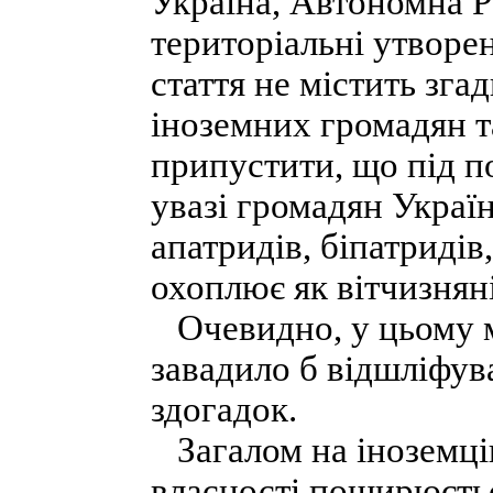
Україна, Автономна Р
територіальні утворе
стаття не містить зга
іноземних громадян т
припустити, що під п
увазі громадян Украї
апатридів, біпатриді
охоплює як вітчизняні
Очевидно, у цьому мі
завадило б відшліфув
здогадок.
Загалом на іноземців
власності поширюєть