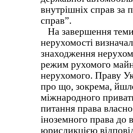
внутрішніх справ за 
справ”.
На завершення теми з
нерухомості визначал
знаходження нерухомос
режим рухомого майн
нерухомого. Праву Укр
про що, зокрема, йшло
міжнародного приватн
питання права власно
іноземного права до 
юрисдикцією відпові