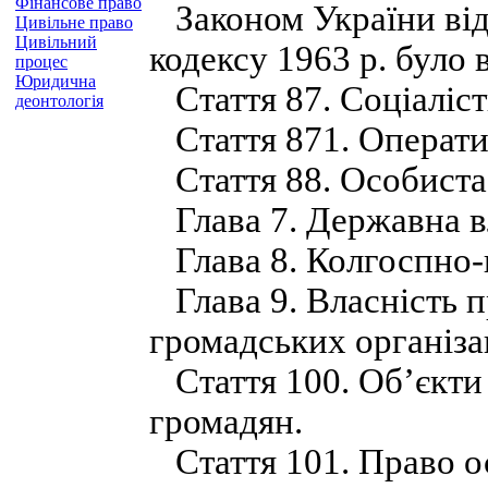
Фінансове право
Законом України від 
Цивільне право
Цивільний
кодексу 1963 р. було 
процес
Юридична
Стаття 87. Соціаліст
деонтологія
Стаття 871. Операти
Стаття 88. Особиста 
Глава 7. Державна вл
Глава 8. Колгоспно-к
Глава 9. Власність п
громадських організа
Стаття 100. Об’єкти 
громадян.
Стаття 101. Право ос