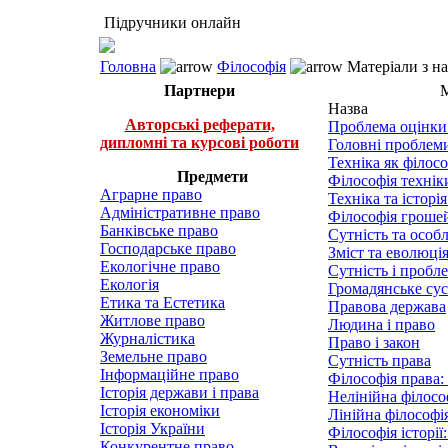
Підручники онлайн
Головна
Філософія
Матеріали з на
Партнери
М
Назва
Авторські реферати,
Проблема оцінки
дипломні та курсові роботи
Головні проблеми
Техніка як філос
Предмети
Філософія технік
Аграрне право
Техніка та історі
Адміністративне право
Філософія гроше
Банківське право
Сутність та особ
Господарське право
Зміст та еволюці
Екологічне право
Сутність і пробл
Екологія
Громадянське сус
Етика та Естетика
Правова держава
Житлове право
Людина і право
Журналістика
Право і закон
Земельне право
Сутність права
Інформаційне право
Філософія права:
Історія держави і права
Нелінійна філософ
Історія економіки
Лінійна філософія
Історія України
Філософія історії
Конкурентне право