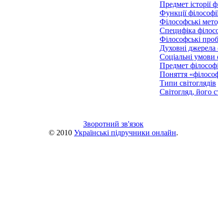
Предмет історії ф
Функції філософі
Філософські мет
Специфіка філос
Філософські про
Духовні джерела 
Соціальні умови 
Предмет філософі
Поняття «філосо
Типи світоглядів
Світогляд, його с
Зворотний зв'язок
© 2010
Українські підручники онлайн
.