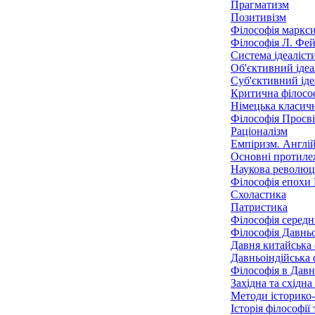
Прагматизм
Позитивізм
Філософія маркс
Філософія Л. Фе
Система ідеалісти
Об'єктивний ідеа
Суб'єктивний ідеа
Критична філософ
Німецька класичн
Філософія Просв
Раціоналізм
Емпіризм. Англій
Основні протилеж
Наукова революці
Філософія епохи
Схоластика
Патристика
Філософія середн
Філософія Давньо
Давня китайська 
Давньоіндійська 
Філософія в Давні
Західна та східна
Методи історико-
Історія філософії 