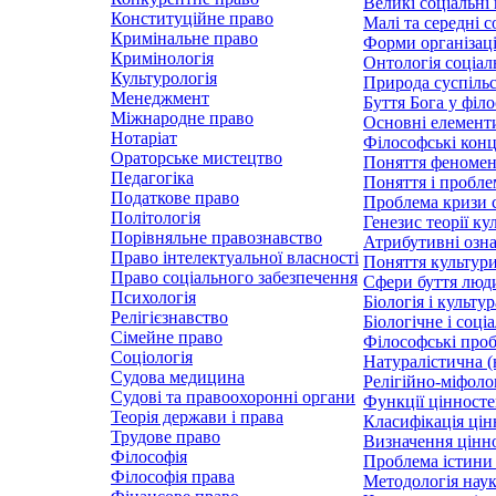
Великі соціальні 
Конституційне право
Малі та середні с
Кримінальне право
Форми організаці
Кримінологія
Онтологія соціал
Культурологія
Природа суспільс
Менеджмент
Буття Бога у філо
Міжнародне право
Основні елементи 
Нотаріат
Філософські конц
Ораторське мистецтво
Поняття феномену
Педагогіка
Поняття і проблем
Податкове право
Проблема кризи с
Політологія
Генезис теорії ку
Порівняльне правознавство
Атрибутивні озна
Право інтелектуальної власності
Поняття культури 
Право соціального забезпечення
Сфери буття люд
Психологія
Біологія і культу
Релігієзнавство
Біологічне і соці
Сімейне право
Філософські про
Соціологія
Натуралістична (
Судова медицина
Релігійно-міфоло
Судові та правоохоронні органи
Функції цінност
Теорія держави і права
Класифікація цін
Трудове право
Визначення цінно
Філософія
Проблема істини 
Філософія права
Методологія наук