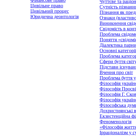
Фінансове право
Чуттєве та раціон
Цивільне право
Сутність пізнанн
Цивільний процес
Пізнання як пред
Юридична деонтологія
Ознаки (властивос
Виникнення свід
Свідомість в конт
Проблема свідомос
Поняття «свідомі
Діалектика парни
Основні категорії
Проблема категорі
Сфери буття світ
Підстави існуван
Вчення про світ
Проблема буття у
Філософія українс
Філософія Просві
Філософія Г. Ско
Філософія україн
Філософська думк
Дохристиянські в
Екзистенційна фі
Феноменологія
«Філософія житт
Ірраціоналізм у с