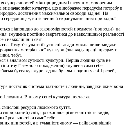
ення суперечностей між природним і штучним, створеним
визначає зміст культури, що відображає передусім потребу в
природою, досягнення максимальної свободи від неї. На
о середовища», витіснення й екранування ним природної
ється відповідно до закономірностей предмета (природи), на
ння, змушена постійно звертатися до навколишньої реальності
е і навколишній світ.
тя. Тому з´ясувати її сутнісні засади можна лише завдяки
зародження матеріальної культури (знаряддя праці, предмети
нки, табу).
ся з аналізом сутності культури. Перша людина була не
іпотезу її земного походження) змушена сама себе
лема буття культури задана буттям людини у світі речей,
ра постає як система здатностей людини, завдяки яким вона
ті людини. В цьому сенсі культура постає як
 смислові ресурси людського буття.
заприродний) світ, що охоплює різноманітність видів,
ьої реальності та самої себе.
ховних цінностей, а в гуманістичному — найважливіший