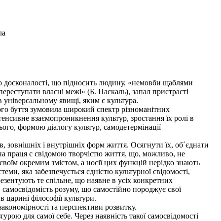
ла
о досконалості, що підносить людину, «немовби щаблями
ереступати власні межі» (Б. Паскаль), запал пристрасті
в універсальному явищі, яким є культура.
ого буття зумовила широкий спектр різноманітних
енсивне взаємопроникнення культур, зростання їх ролі в
ього, формою діалогу культур, самодетермінації
в, зовнішніх і внутрішніх форм життя. Осягнути їх, об´єднати
на праця є свідомою творчістю життя, що, можливо, не
і своїм окремим змістом, а носії цих функцій нерідко знають
стеми, яка забезпечується єдністю культурної свідомості,
презентують те спільне, що наявне в усіх конкретних
, самосвідомість розуму, що самостійно породжує свої
в царині філософії культури.
закономірності та перспективи розвитку.
турою для самої себе. Через наявність такої самосвідомості