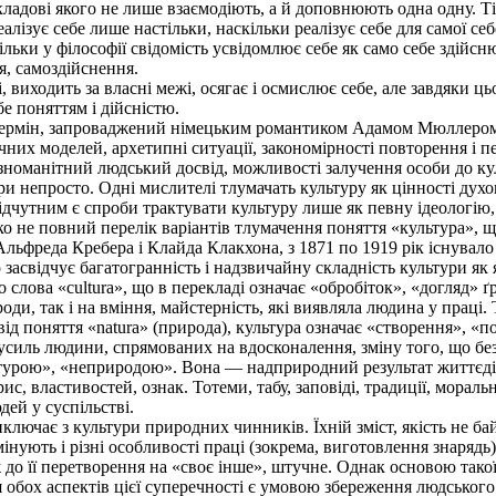
ладові якого не лише взаємодіють, а й доповнюють одна одну. Ті
еалізує себе лише настільки, наскільки реалізує себе для самої себ
льки у філософії свідомість усвідомлює себе як само себе здійсню
я, самоздійснення.
, виходить за власні межі, осягає і осмислює себе, але завдяки 
бе поняттям і дійсністю.
ермін, запроваджений німецьким романтиком Адамом Мюллером (
чних моделей, архетипні ситуації, закономірності повторення і 
номанітний людський досвід, можливості залучення особи до ку
непросто. Одні мислителі тлумачать культуру як цінності духо
відчутним є спроби трактувати культуру лише як певну ідеологію
о не повний перелік варіантів тлумачення поняття «культура», 
ьфреда Кребера і Клайда Клакхона, з 1871 по 1919 рік існувало в
 засвідчує багатогранність і надзвичайну складність культури як
лова «cultura», що в перекладі означає «обробіток», «догляд» ґр
, так і на вміння, майстерність, які виявляла людина у праці. Т
 від поняття «natura» (природа), культура означає «створення», «
 зусиль людини, спрямованих на вдосконалення, зміну того, що б
турою», «неприродою». Вона — надприродний результат життєдіял
рис, властивостей, ознак. Тотеми, табу, заповіді, традиції, мора
дей у суспільстві.
лючає з культури природних чинників. Їхній зміст, якість не ба
мінують і різні особливості праці (зокрема, виготовлення знарядь)
до її перетворення на «своє інше», штучне. Однак основою такої
я обох аспектів цієї суперечності є умовою збереження людськог