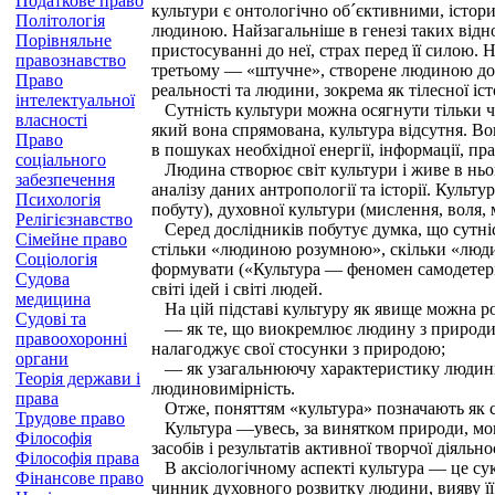
Податкове право
культури є онтологічно об´єктивними, істор
Політологія
людиною. Найзагальніше в генезі таких відн
Порівняльне
пристосуванні до неї, страх перед її силою.
правознавство
третьому — «штучне», створене людиною дом
Право
реальності та людини, зокрема як тілесної іст
інтелектуальної
Сутність культури можна осягнути тільки че
власності
який вона спрямована, культура відсутня. В
Право
в пошуках необхідної енергії, інформації, п
соціального
Людина створює світ культури і живе в ньому
забезпечення
аналізу даних антропології та історії. Культ
Психологія
побуту), духовної культури (мислення, воля, 
Релігієзнавство
Серед дослідників побутує думка, що сутніс
Сімейне право
стільки «людиною розумною», скільки «людин
Соціологія
формувати («Культура — феномен самодетермі
Судова
світі ідей і світі людей.
медицина
На цій підставі культуру як явище можна ро
Судові та
— як те, що виокремлює людину з природи, 
правоохоронні
налагоджує свої стосунки з природою;
органи
— як узагальнюючу характеристику людини, п
Теорія держави і
людиновимірність.
права
Отже, поняттям «культура» позначають як сми
Трудове право
Культура —увесь, за винятком природи, мовн
Філософія
засобів і результатів активної творчої діяльн
Філософія права
В аксіологічному аспекті культура — це сук
Фінансове право
чинник духовного розвитку людини, вияву її