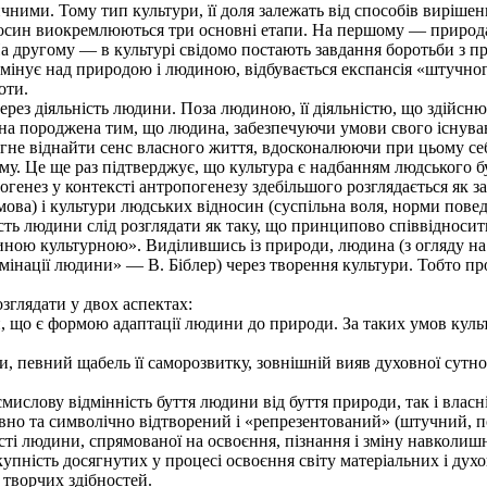
ичними. Тому тип культури, її доля залежать від способів виріш
осин виокремлюються три основні етапи. На першому — природа 
 На другому — в культурі свідомо постають завдання боротьби з 
інує над природою і людиною, відбувається експансія «штучног
оти.
рез діяльність людини. Поза людиною, її діяльністю, що здійсню
она породжена тим, що людина, забезпечуючи умови свого існува
рагне віднайти сенс власного життя, вдосконалюючи при цьому себ
. Це ще раз підтверджує, що культура є надбанням людського бут
урогенез у контексті антропогенезу здебільшого розглядається як 
мова) і культури людських відносин (суспільна воля, норми поведі
ть людини слід розглядати як таку, що принципово співвідносить
ою культурною». Виділившись із природи, людина (з огляду на г
нації людини» — В. Біблер) через творення культури. Тобто проб
зглядати у двох аспектах:
що є формою адаптації людини до природи. За таких умов культу
евний щабель її саморозвитку, зовнішній вияв духовної сутнос
слову відмінність буття людини від буття природи, так і власні
о та символічно відтворений і «репрезентований» (штучний, по
ості людини, спрямованої на освоєння, пізнання і зміну навколишн
упність досягнутих у процесі освоєння світу матеріальних і ду
 творчих здібностей.