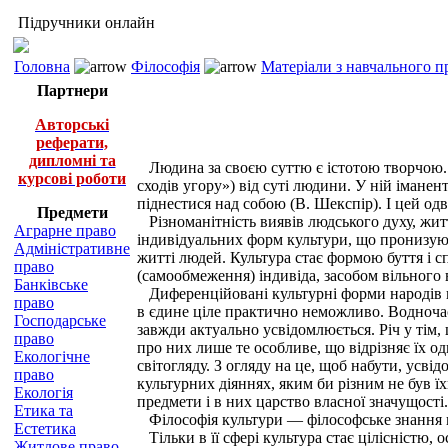
Підручники онлайн
Головна
Філософія
Матеріали з навчального п
Партнери
Авторські
реферати,
дипломні та
Людина за своєю суттю є істотою творчою. 
курсові роботи
сходів угору») від суті людини. У ній імане
піднестися над собою (В. Шекспір). І цей од
Предмети
Різноманітність виявів людського духу, жит
Аграрне право
індивідуальних форм культури, що пронизуют
Адміністративне
житті людей. Культура стає формою буття і с
право
(самообмеження) індивіда, засобом вільного в
Банківське
Диференційовані культурні форми народів пла
право
в єдине ціле практично неможливо. Водночас
Господарське
завжди актуально усвідомлюється. Річ у тім, 
право
про них лише те особливе, що відрізняє їх од
Екологічне
світогляду. З огляду на це, щоб набути, усві
право
культурних діяннях, яким би різним не був ї
Екологія
предмети і в них царство власної значущості.
Етика та
Філософія культури — філософське знання про
Естетика
Тільки в її сфері культура стає цілісністю, 
Житлове право