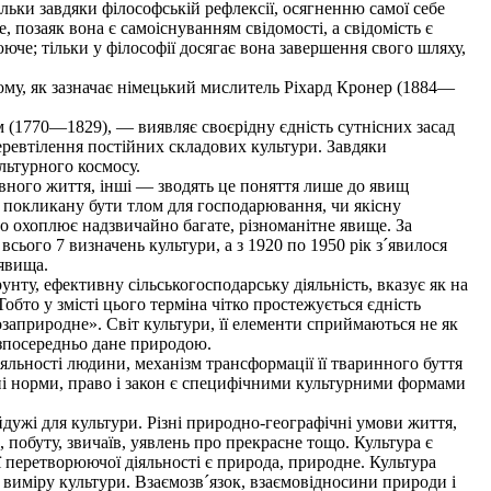
льки завдяки філософській рефлексії, осягненню самої себе
е, позаяк вона є самоіснуванням свідомості, а свідомість є
юче; тільки у філософії досягає вона завершення свого шляху,
цьому, як зазначає німецький мислитель Ріхард Кронер (1884—
1770—1829), — виявляє своєрідну єдність сутнісних засад
перевтілення постійних складових культури. Завдяки
льтурного космосу.
вного життя, інші — зводять це поняття лише до явищ
, покликану бути тлом для господарювання, чи якісну
що охоплює надзвичайно багате, різноманітне явище. За
сього 7 визначень культури, а з 1920 по 1950 рік з´явилося
 явища.
унту, ефективну сільськогосподарську діяльність, вказує як на
обто у змісті цього терміна чітко простежується єдність
позаприродне». Світ культури, її елементи сприймаються не як
езпосередньо дане природою.
ьності людини, механізм трансформації її тваринного буття
льні норми, право і закон є специфічними культурними формами
йдужі для культури. Різні природно-географічні умови життя,
, побуту, звичаїв, уявлень про прекрасне тощо. Культура є
 перетворюючої діяльності є природа, природне. Культура
о виміру культури. Взаємозв´язок, взаємовідносини природи і