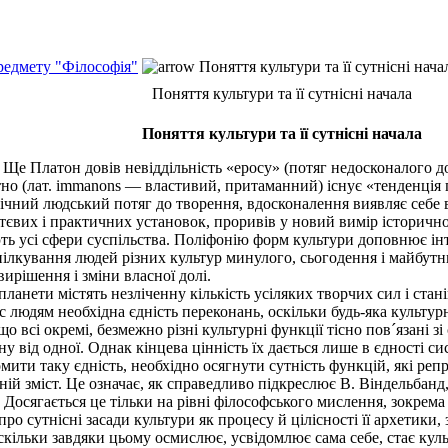
редмету "Філософія"
Поняття культури та її сутнісні нача
Поняття культури та її сутнісні начала
Поняття культури та її сутнісні начала
Ще Платон довів невіддільність «еросу» (потяг недосконалого д
нтно (лат. immanons — властивий, притаманний) існує «тенденція п
вічний людський потяг до творення, вдосконалення виявляє себе 
тєвих і практичних установок, проривів у новий вимір історичн
ь усі сфери суспільства. Поліфонію форм культури доповнює інт
пілкування людей різних культур минулого, сьогодення і майбутн
ирішення і зміни власної долі.
нети містять незліченну кількість усіляких творчих сил і стані
 людям необхідна єдність переконань, оскільки будь-яка культур
що всі окремі, безмежно різні культурні функції тісно пов´язані з
ну від одної. Однак кінцева цінність їх дається лише в єдності си
домити таку єдність, необхідно осягнути сутність функцій, які ре
хній зміст. Це означає, як справедливо підкреслює В. Віндельбанд
 Досягається це тільки на рівні філософського мислення, зокрема 
 сутнісні засади культури як процесу й цілісності її архетики, 
оскільки завдяки цьому осмислює, усвідомлює сама себе, стає куль