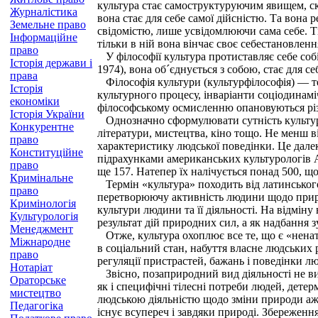
культура стає самоструктуруючим явищем, ск
Журналістика
вона стає для себе самої дійсністю. Та вона р
Земельне право
свідомістю, лише усвідомлюючи сама себе. Ті
Інформаційне
тільки в ній вона вінчає своє себестановленн
право
У філософії культура протиставляє себе собі
Історія держави і
1974), вона об´єднується з собою, стає для се
права
Філософія культури (культурфілософія) — т
Історія
культурного процесу, інваріанти соціодинамі
економіки
філософському осмисленню опановуються різ
Історія України
Однозначно сформулювати сутність культури 
Конкурентне
літератури, мистецтва, кіно тощо. Не менш 
право
характеристику людської поведінки. Це далек
Конституційне
підрахунками американських культурологів Ал
право
ще 157. Натепер їх налічується понад 500, що
Кримінальне
Термін «культура» походить від латинського с
право
перетворюючу активність людини щодо природи
Кримінологія
культури людини та її діяльності. На відміну
Культурологія
результат дій природних сил, а як надбання
Менеджмент
Отже, культура охоплює все те, що є «нена
Міжнародне
в соціальний стан, набуття власне людських 
право
регуляції пристрастей, бажань і поведінки лю
Нотаріат
Звісно, позаприродний вид діяльності не вик
Ораторське
як і специфічні тілесні потреби людей, детер
мистецтво
людською діяльністю щодо зміни природи аж 
Педагогіка
існує всупереч і завдяки природі. Збереженн