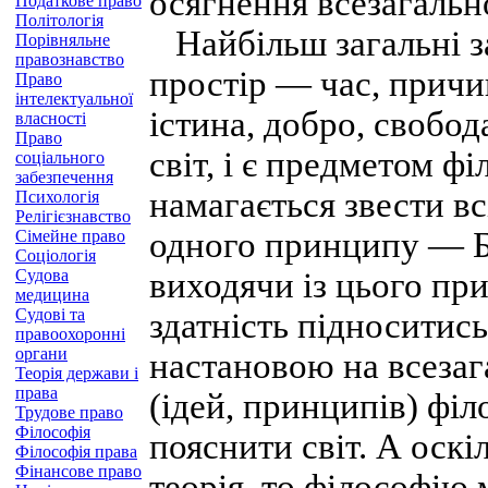
осягнення всезагальн
Податкове право
Політологія
Найбільш загальні за
Порівняльне
правознавство
простір — час, причи
Право
інтелектуальної
істина, добро, свобод
власності
Право
світ, і є предметом ф
соціального
забезпечення
намагається звести вс
Психологія
Релігієзнавство
одного принципу — Бо
Сімейне право
Соціологія
Судова
виходячи із цього пр
медицина
Судові та
здатність підноситис
правоохоронні
органи
настановою на всезаг
Теорія держави і
права
(ідей, принципів) філ
Трудове право
Філософія
пояснити світ. А оскі
Філософія права
Фінансове право
теорія, то філософію