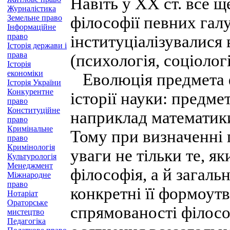
Навіть у XX ст. все 
Журналістика
Земельне право
філософії певних галу
Інформаційне
право
інституціалізувалися 
Історія держави і
права
(психологія, соціологі
Історія
економіки
Еволюція предмета ф
Історія України
Конкурентне
історії науки: предме
право
Конституційне
наприклад математики
право
Кримінальне
Тому при визначенні 
право
Кримінологія
уваги не тільки те, я
Культурологія
Менеджмент
філософія, а й загал
Міжнародне
право
конкретні її формоут
Нотаріат
Ораторське
спрямованості філософ
мистецтво
Педагогіка