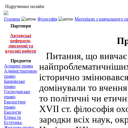
Підручники онлайн
Головна
Філософія
Матеріали з навчального п
Партнери
Авторські
Пр
реферати,
дипломні та
курсові роботи
Питання, що вивчає 
Предмети
найпроблематичніших 
Аграрне право
Адміністративне
історично змінювався.
право
Банківське
домінували то вчення 
право
Господарське
то політичні чи етичн
право
Екологічне
XVII ст. філософія ох
право
Екологія
зародки всіх наук, о
Етика та
Естетика
Житлове право