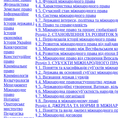
§ 3. Функції міжнародного права
Журналістика
§ 4. Характеристика міжнародного права
Земельне право
§ 5. Сучасний стан міжнародного права
Інформаційне
§ 6. Система міжнародного права
право
§ 7. Державні інтереси, політика та міжнарод
Історія держави і
§ 8. Право та справедливість
права
§ 9. Міжнародне право та процес глобалізації
Історія
Розділ 2. СТАНОВЛЕННЯ ТА РОЗВИТОК
економіки
§ 1. Періодизація історії міжнародного права
Історія України
§ 2. Розвиток міжнародного права від найдав
Конкурентне
§ 3. Міжнародне право між Вестфальським ко
право
§ 4. Розвиток міжнародного права від епохи 
Конституційне
§ 5. Міжнародне право від створення Версаль
право
Розділ 3. СУБ’ЄКТИ МІЖНАРОДНОГО ПР
Кримінальне
§ 1. Поняття та класифікація суб’єктів міжна
право
§ 2. Держава як основний суб’єкт міжнародн
Кримінологія
§ 3. Визнання держав і урядів
Культурологія
§ 4. Міжнародне правонаступництво держав
Менеджмент
§ 5. Державоподібні утворення: Ватикан, вільн
Міжнародне
§ 6. Міжнародна правосуб’єктність народів (н
право
§ 7. Міжнародні організації
Нотаріат
§ 8. Людина в міжнародному праві
Ораторське
Розділ 4. ДЖЕРЕЛА ТА НОРМИ В МІЖН
мистецтво
§ 1. Поняття та види джерел міжнародного п
Педагогіка
§ 2. Міжнародні договори