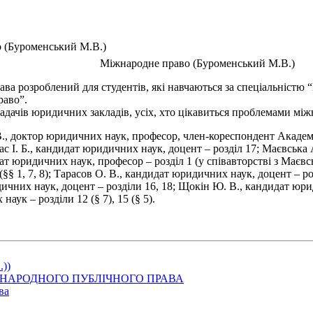
 (Буроменський М.В.)
Міжнародне право (Буроменський М.В.)
 розроблений для студентів, які навчаються за спеціальністю “
раво”.
адачів юридичних закладів, усіх, хто цікавиться проблемами мі
, доктор юридичних наук, професор, член-кореспондент Академії
; Кудас І. Б., кандидат юридичних наук, доцент – розділ 17; Маєвськ
дат юридичних наук, професор – розділ 1 (у співавторстві з Маєв
 (§§ 1, 7, 8); Тарасов О. В., кандидат юридичних наук, доцент – р
ичних наук, доцент – розділи 16, 18; Щокін Ю. В., кандидат юридич
аук – розділи 12 (§ 7), 15 (§ 5).
.))
ІЖНАРОДНОГО ПУБЛІЧНОГО ПРАВА
ва