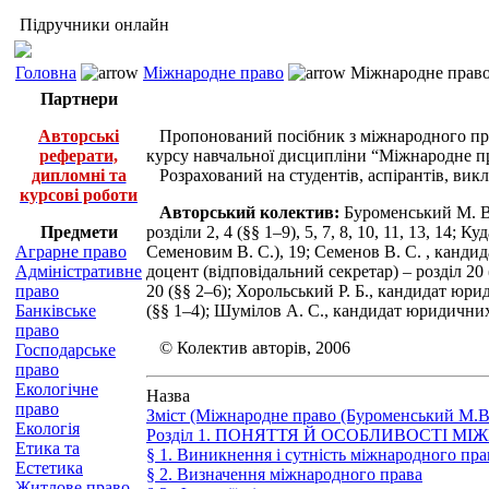
Підручники онлайн
Головна
Міжнародне право
Міжнародне право
Партнери
Авторські
Пропонований посібник з міжнародного права
реферати,
курсу навчальної дисципліни “Міжнародне п
дипломні та
Розрахований на студентів, аспірантів, викл
курсові роботи
Авторський колектив:
Буроменський М. В.
Предмети
розділи 2, 4 (§§ 1–9), 5, 7, 8, 10, 11, 13, 14
Аграрне право
Семеновим В. С.), 19; Семенов В. С. , канди
Адміністративне
доцент (відповідальний секретар) – розділ 20
право
20 (§§ 2–6); Хорольський Р. Б., кандидат юрид
Банківське
(§§ 1–4); Шумілов А. С., кандидат юридичних н
право
© Колектив авторів, 2006
Господарське
право
Екологічне
Назва
право
Зміст (Міжнародне право (Буроменський М.В
Екологія
Розділ 1. ПОНЯТТЯ Й ОСОБЛИВОСТІ М
Етика та
§ 1. Виникнення і сутність міжнародного пра
Естетика
§ 2. Визначення міжнародного права
Житлове право