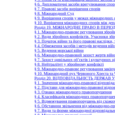
§ 6. Дипломатичні засоби врегулювання спор
§ 7. Правові засоби вирішення спорів
§ 8. Міжнародний Суд
§ 9. Вирішення спорів у межах міжнародних 
§ 10. Вирішення міжнародних спорів між де
Розділ 19. МІЖНАРОДНЕ ПРАВО В ПЕРІ
§ 1. Міжнародно-правове регулювання зброй
§ 2. Види збройних конфліктів. Учасники зб
§ 3. Початок війни та його правові наслідки, 
§ 4. Обмеження засобів і методів ведення вій
§ 5. Ведення морської війни
§ 6. Міжнародно-правовий захист жертв війн
§ 7. Захист цивільних об’єктів і культурних 
§ 8. Нейтралітет у збройному конфлікті
§ 9. Міжнародно-правове регулювання закінче
§ 10. Міжнародний рух Червоного Хреста та 
Розділ 20. ВІДПОВІДАЛЬНІСТЬ ДЕРЖАВ
§ 1. Значення міжнародно-правової відповідал
§ 2. Підстави для міжнародно-правової відпо
§ 3. Ознаки міжнародного правопорушення
§ 4. Класифікація міжнародних правопоруше
§ 5. Відмежування правопорушень від схожих
§ 6. Обставини звільнення від міжнародно-пр
§ 7. Види та форми міжнародної відповідальн