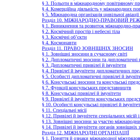
§ 3. Польоти в міжнародному повітряному пр
§ 4. Комерційна діяльність у міжнародних п
§ 5. Міжнародна організація цивільної авіаці
Розділ 10. МІЖНАРОДНО-ПРАВОВИЙ Р
§ 1. Виникнення та розвиток міжнародно-пр
§ 2. Космічний простір і небесні тіла
§ 3. Космічні об’єкти
§ 4. Космонавти
Розділ 11. ПРАВО ЗОВНІШНІХ ЗНОСИН
§ 1. Зовнішні зносини в сучасному світі
§ 2. Дипломатичні зносини та дипломатичні
§ 3. Дипломатичні привілеї й імунітети
§ 4. Привілеї й імунітети дипломатичних пр
§ 5. Особисті дипломатичні привілеї й імуніт
§ 6. Консульські зносини та консульські пре
§ 7. Функції консульських представництв
§ 8. Консульські привілеї й імунітети
§ 9. Привілеї й імунітети консульських пред
§ 10. Особисті консульські привілеї й імуніте
§ 11. Спеціальні місії
§ 12. Привілеї й імунітети спеціальних місій 
§ 13. Зовнішні зносини за участю міжнародни
§ 14. Привілеї й імунітети органів зовнішніх
Розділ 12. МІЖНАРОДНІ ОРГАНІЗАЦІЇ
§ 1. Поняття й ознаки міжнародної міжурядово