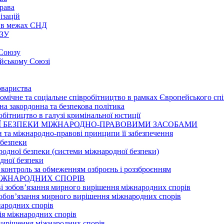
рава
ізацій
о в межах СНД
ЗУ
 Союзу
ейському Союзі
овариства
омічне та соціальне співробітництво в рамках Європейського сп
на закордонна та безпекова політика
обітництво в галузі кримінальної юстиції
НОЇ БЕЗПЕКИ МІЖНАРОДНО-ПРАВОВИМИ ЗАСОБАМИ
и та міжнародно-правові принципи її забезпечення
 безпеки
ародної безпеки (системи міжнародної безпеки)
одної безпеки
 контроль за обмеженням озброєнь і роззброєнням
 МІЖНАРОДНИХ СПОРІВ
аві зобов’язання мирного вирішення міжнародних спорів
зобов’язання мирного вирішення міжнародних спорів
народних спорів
ія міжнародних спорів
 вирішення міжнародних спорів