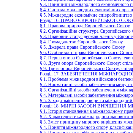
§ 3. Принципи міжнародного економічного п
§ 4. Система міжнародних економічних орган
§ 5. Міжнародне економічне співробітництв
Розділ 16. ПРАВО ЄВРОПЕЙСЬКОГО СОЮ
§ 1. Правова природа Європейського Союзу
§ 2. Організаційна структура Європейського
§ 3. Правовий статус держав-членів у Європ
§ 4. Громадянство Європейського Союзу
§ 5. Джерела права Європейського Союзу
§ 6. Особливості права Європейського Співт
§ 7. Перша опора Європейського Союзу: екон
§ 8. Друга опора Європейського Союзу: спіль
§ 9. Третя опора Європейського Союзу: співр
Розділ 17. ЗАБЕЗПЕЧЕННЯ МІЖНАРОД
§ 1. Проблема міжнародної військової безпек
§ 2. Нормативні засоби забезпечення миру та
§ 3. Організаційні засоби забезпечення міжн
§ 4. Матеріальні засоби забезпечення міжнар
§ 5. Заходи зміцнення довіри та міжнародний
Розділ 18. МИРНІ ЗАСОБИ ВИРІШЕННЯ
§ 1. Історія становлення в міжнародному пр
§ 2. Характеристика міжнародно-правового 
§ 3. Зміст принципу мирного вирішення між
§ 4. Поняття міжнародного спору, класифікац
§ 5. Поняття та класифікація мирних засобів