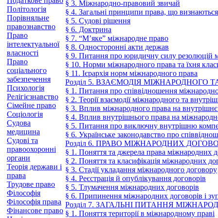
Податкове право
§ 3. Міжнародно-правовий звичай
Політологія
§ 4. Загальні принципи права, що визнаютьс
Порівняльне
§ 5. Судові рішення
правознавство
§ 6. Доктрина
Право
§ 7. “М’яке” міжнародне право
інтелектуальної
§ 8. Односторонні акти держав
власності
§ 9. Питання про юридичну силу резолюцій 
Право
§ 10. Норми міжнародного права та їхня клас
соціального
§ 11. Ієрархія норм міжнародного права
забезпечення
Розділ 5. ВЗАЄМОДІЯ МІЖНАРОДНОГО 
Психологія
§ 1. Питання про співвідношення міжнародно
Релігієзнавство
§ 2. Теорії взаємодії міжнародного та внутрі
Сімейне право
§ 3. Вплив міжнародного права на внутрішнє
Соціологія
§ 4. Вплив внутрішнього права на міжнародн
Судова
§ 5. Питання про виключну внутрішню комп
медицина
§ 6. Українське законодавство про співвідно
Судові та
Розділ 6. ПРАВО МІЖНАРОДНИХ ДОГОВО
правоохоронні
§ 1. Поняття та джерела права міжнародних д
органи
§ 2. Поняття та класифікація міжнародних до
Теорія держави і
§ 3. Стадії укладання міжнародного договору
права
§ 4. Реєстрація й опублікування договорів
Трудове право
§ 5. Тлумачення міжнародних договорів
Філософія
§ 6. Припинення міжнародних договорів і зуп
Філософія права
Розділ 7. ЗАГАЛЬНІ ПИТАННЯ МІЖНА
Фінансове право
§ 1. Поняття території в міжнародному праві