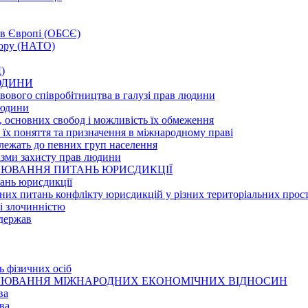
а в Європі (ОБСЄ)
вору (НАТО)
)
ЛЮДИНИ
вового співробітництва в галузі прав людини
людини
и, основних свобод і можливість їх обмеження
, їх поняття та призначення в міжнародному праві
алежать до певних груп населення
нізми захисту прав людини
ГУЛЮВАННЯ ПИТАНЬ ЮРИСДИКЦІЇ
тань юрисдикції
них питань конфлікту юрисдикцій у різних територіальних прос
зі злочинністю
 держав
ь фізичних осіб
ЕГУЛЮВАННЯ МІЖНАРОДНИХ ЕКОНОМІЧНИХ ВІДНОСИН
ва
ва