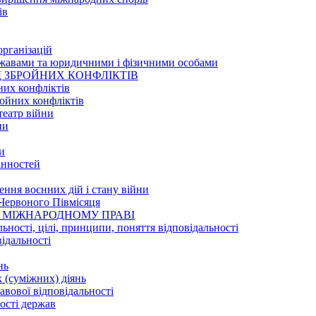
ів
організацій
ржавами та юридичними і фізичними особами
ОД ЗБРОЙНИХ КОНФЛІКТІВ
них конфліктів
ройних конфліктів
театр війни
ни
и
цінностей
ння воєнних дій і стану війни
Червоного Півмісяця
 У МІЖНАРОДНОМУ ПРАВІ
ьності, цілі, принципи, поняття відповідальності
відальності
нь
 (суміжних) діянь
авової відповідальності
ості держав