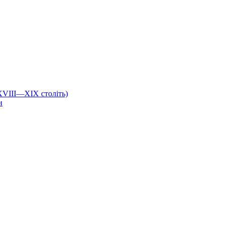
 XVIII—XIX століть)
и