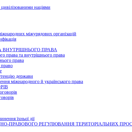
я цивілізованими націями
міжнародних міжурядових організацій
ифікація
ТА ВНУТРІШНЬОГО ПРАВА
го права та внутрішнього права
шнього права
 право
е
етенцію держави
шення міжнародного й українського права
РІВ
оговорів
говорів
инення їхньої дії
РОДНО-ПРАВОВОГО РЕГУЛЮВАННЯ ТЕРИТОРІАЛЬНИХ ПРО