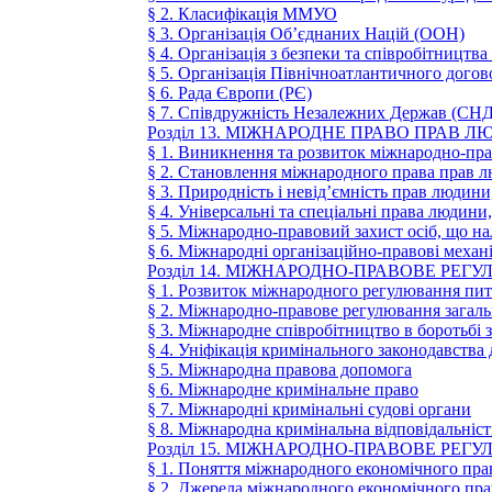
§ 2. Класифікація ММУО
§ 3. Організація Об’єднаних Націй (ООН)
§ 4. Організація з безпеки та співробітництв
§ 5. Організація Північноатлантичного дого
§ 6. Рада Європи (РЄ)
§ 7. Співдружність Незалежних Держав (СНД
Розділ 13. МІЖНАРОДНЕ ПРАВО ПРАВ 
§ 1. Виникнення та розвиток міжнародно-пра
§ 2. Становлення міжнародного права прав 
§ 3. Природність і невід’ємність прав людин
§ 4. Універсальні та спеціальні права людини
§ 5. Міжнародно-правовий захист осіб, що н
§ 6. Міжнародні організаційно-правові меха
Розділ 14. МІЖНАРОДНО-ПРАВОВЕ РЕ
§ 1. Розвиток міжнародного регулювання пи
§ 2. Міжнародно-правове регулювання загаль
§ 3. Міжнародне співробітництво в боротьбі 
§ 4. Уніфікація кримінального законодавства
§ 5. Міжнародна правова допомога
§ 6. Міжнародне кримінальне право
§ 7. Міжнародні кримінальні судові органи
§ 8. Міжнародна кримінальна відповідальніст
Розділ 15. МІЖНАРОДНО-ПРАВОВЕ Р
§ 1. Поняття міжнародного економічного пра
§ 2. Джерела міжнародного економічного пра