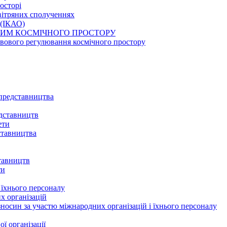
осторі
овітряних сполученнях
ї (ІКАО)
ЕЖИМ КОСМІЧНОГО ПРОСТОРУ
авового регулювання космічного простору
 представництва
едставництв
ети
дставництва
ставництв
ти
і їхнього персоналу
х організацій
 зносин за участю міжнародних організацій і їхнього персоналу
ї організації