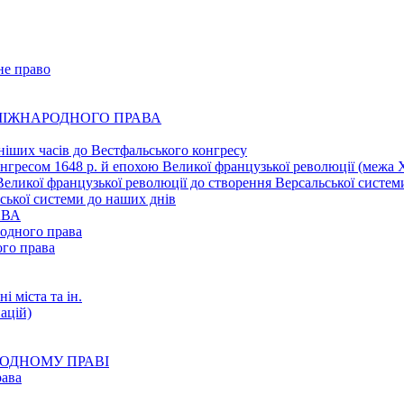
не право
 МІЖНАРОДНОГО ПРАВА
ніших часів до Вестфальського конгресу
нгресом 1648 р. й епохою Великої французької революції (межа
Великої французької революції до створення Версальської систем
ської системи до наших днів
АВА
родного права
ого права
і міста та ін.
ацій)
АРОДНОМУ ПРАВІ
рава