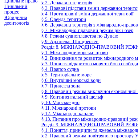
Цивільне право
§ 2. Державна територія
Цивільний
§ 3. Правові підстави зміни державної терито
процес
§ 4. Протиправні зміни державної території
Юридична
§ 5. Оренда території
деонтологія
§ 6. Державна територія з міжнародно-прав
§ 7. Міжнародно-правовий режим рік і озер
§ 8. Режим судноплавства по Дунаю
§ 9. Архіпелаг Шпіцберген
Розділ 8. МІЖНАРОДНО-ПРАВОВИЙ РЕ
§ 1. Міжнародне морське право
§ 2. Виникнення та розвиток міжнародного м
§ 3. Поняття відкритого моря та його свобод
§ 4. Прапор судна
§ 5. Територіальне море
§ 6. Внутрішні морські води
§ 7. Прилегла зона
§ 8. Правовий режим виключної економічної
§ 9. Континентальний шельф
§ 10. Морське дно
§ 11. Міжнародні протоки
§ 12. Міжнародні канали
§ 13. Питання про міжнародно-правовий ре
Розділ 9. МІЖНАРОДНО-ПРАВОВИЙ РЕ
§ 1. Поняття, принципи та джерела міжнарод
§ 2. Правовий режим повітряного простору 