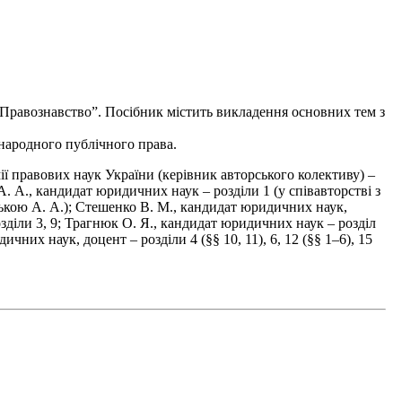
Правознавство”. Посібник містить викладення основних тем з
жнародного публічного права.
 правових наук України (керівник авторського колективу) –
а А. А., кандидат юридичних наук – розділи 1 (у співавторстві з
ською А. А.); Стешенко В. М., кандидат юридичних наук,
озділи 3, 9; Трагнюк О. Я., кандидат юридичних наук – розділ
них наук, доцент – розділи 4 (§§ 10, 11), 6, 12 (§§ 1–6), 15