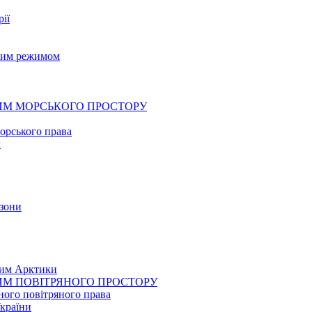
рії
овим режимом
ЖИМ МОРСЬКОГО ПРОСТОРУ
орського права
и
 зони
жим Арктики
ЖИМ ПОВІТРЯНОГО ПРОСТОРУ
ного повітряного права
України