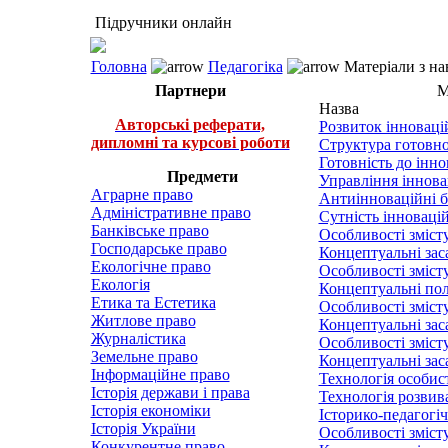
Підручники онлайн
Головна
Педагогіка
Матеріали з на
Партнери
М
Назва
Авторські реферати,
Розвиток інноваці
дипломні та курсові роботи
Структура готовнос
Готовність до інно
Предмети
Управління іннова
Аграрне право
Антиінноваційні ба
Адміністративне право
Сутність інновацій
Банківське право
Особливості змісту
Господарське право
Концептуальні зас
Екологічне право
Особливості змісту
Екологія
Концептуальні пол
Етика та Естетика
Особливості зміст
Житлове право
Концептуальні зас
Журналістика
Особливості зміст
Земельне право
Концептуальні зас
Інформаційне право
Технологія особис
Історія держави і права
Технологія розвив
Історія економіки
Історико-педагогі
Історія України
Особливості змісту
Конкурентне право