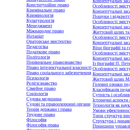
Концептуальні зас
Конституційне право
Особливості змісту
Кримінальне право
Концептуальні зас
Кримінологія
Пошуки і відкритт
Культурологія
Особливості змісту
Менеджмент
Концептуальні заса
Міжнародне право
Життєвий шлях та 
Нотаріат
Особливості зміст
Ораторське мистецтво
Концептуальні зас
Педагогіка
Віхи біографії та 
Податкове право
Особливості зміст
Політологія
Концептуальні зас
Порівняльне правознавство
Із біографії П. Пет
Право інтелектуальної власності
Особливості змісту
Право соціального забезпечення
Концептуальні зас
Психологія
Життєвий шлях М. 
Релігієзнавство
Головні ознаки пед
Сімейне право
Класифікація педа
Соціологія
Сутність і особлив
Судова медицина
Історичні аспекти 
Судові та правоохоронні органи
Технологія як наук
Теорія держави і права
Умови ефективност
Трудове право
Типи структур інн
Філософія
Структура і динам
Філософія права
Принципи управлі