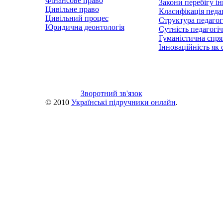
Фінансове право
Закони перебігу і
Цивільне право
Класифікація педа
Цивільний процес
Структура педагог
Юридична деонтологія
Сутність педагогі
Гуманістична спря
Інноваційність як 
Зворотний зв'язок
© 2010
Українські підручники онлайн
.