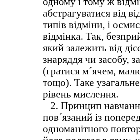
одному і тому ж відмі
абстрагуватися від ві
типів відміни, і осм
відмінка. Так, безпр
який залежить від ді
знаряддя чи засобу, з
(гратися м´ячем, мал
тощо). Таке узагальн
рівень мислення.
2. Принцип навчання
пов´язаний із поперед
одноманітного повтор