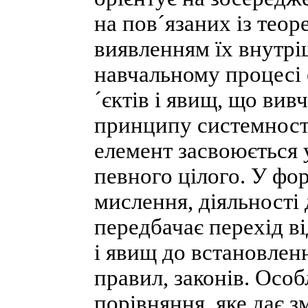
на пов´язаних із тео
виявленням їх внутрі
навчальному процесі 
´єктів і явищ, що ви
принципу системності
елемент засвоюється у
певного цілого. У фо
мислення, діяльності
передбачає перехід в
і явищ до встановлен
правил, законів. Особ
порівняння, яке дає з