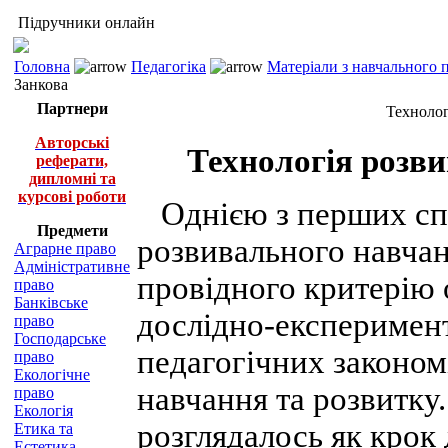
Підручники онлайн
Головна
Педагогіка
Матеріали з навчального 
Занкова
Партнери
Технолог
Авторські
Технологія розв
реферати,
дипломні та
курсові роботи
Однією з перших спр
Предмети
розвивального навчан
Аграрне право
Адміністративне
провідного критерію
право
Банківське
дослідно-експеримен
право
Господарське
педагогічних законом
право
Екологічне
навчання та розвитку
право
Екологія
розглядалось як крок
Етика та
Естетика