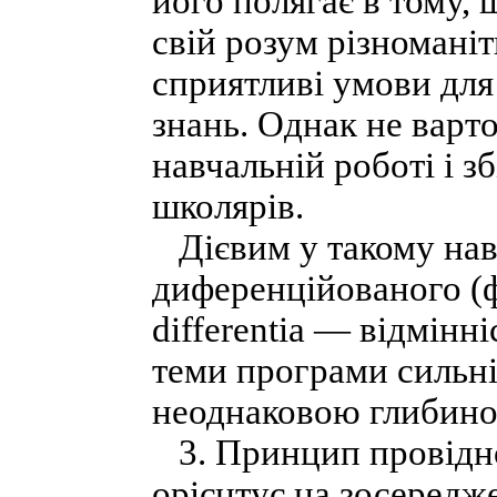
його полягає в тому,
свій розум різномані
сприятливі умови дл
знань. Однак не варт
навчальній роботі і з
школярів.
Дієвим у такому нав
диференційованого (фра
differentia — відмінні
теми програми сильні 
неоднаковою глибин
3. Принцип провідної
орієнтує на зосередже