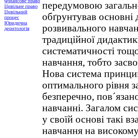
Фінансове право
передумовою загально
Цивільне право
Цивільний
обґрунтував основні
процес
Юридична
розвивального навчан
деонтологія
традиційної дидактики
систематичності тощо
навчання, тобто засво
Нова система принцип
оптимального рівня з
безперечно, пов´язан
навчанні. Загалом си
у своїй основі такі 
навчання на високому