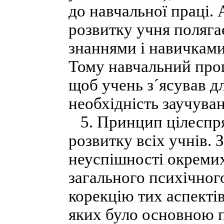
до навчальної праці.
розвитку учня поляга
знаннями і навичками
Тому навчальний проц
щоб учень з´ясував д
необхідність заучува
5. Принцип цілеспрям
розвитку всіх учнів.
неуспішності окремих 
загального психічног
корекцію тих аспектів
яких було основною 