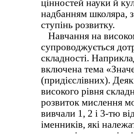
цінностей науки й ку
надбанням школяра, 
ступінь розвитку.
Навчання на високом
супроводжується дот
складності. Наприкла
включена тема «Значе
(придієслівних). Деяк
високого рівня складн
розвиток мислення м
вивчали 1, 2 і 3-тю в
іменників, які належа