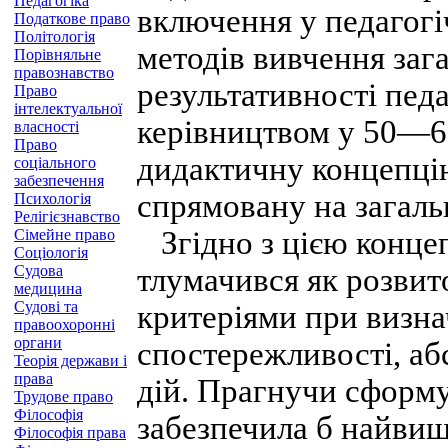
Педагогіка
включення у педагог
Податкове право
Політологія
методів вивчення зага
Порівняльне
правознавство
результативності пед
Право
інтелектуальної
керівництвом у 50—60
власності
Право
дидактичну концепці
соціального
забезпечення
спрямовану на загаль
Психологія
Релігієзнавство
Згідно з цією конце
Сімейне право
Соціологія
Судова
тлумачився як розвит
медицина
Судові та
критеріями при визна
правоохоронні
органи
спостережливості, аб
Теорія держави і
права
дій. Прагнучи сформу
Трудове право
Філософія
забезпечила б найвищ
Філософія права