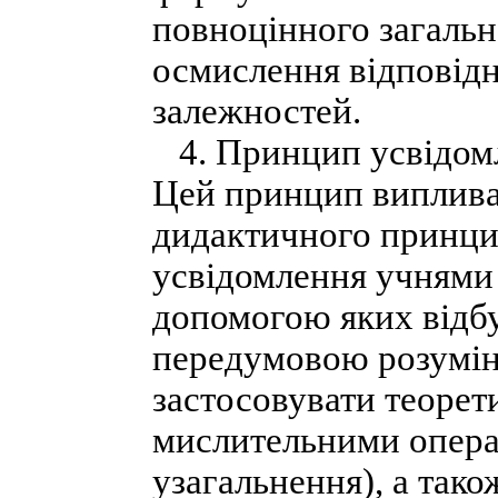
повноцінного загально
осмислення відповідн
залежностей.
4. Принцип усвідомл
Цей принцип виплива
дидактичного принцип
усвідомлення учнями с
допомогою яких відбу
передумовою розумінн
застосовувати теорет
мислительними операц
узагальнення), а так