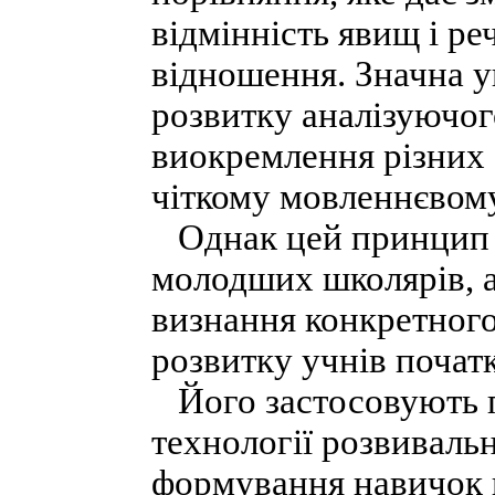
відмінність явищ і ре
відношення. Значна у
розвитку аналізуючог
виокремлення різних а
чіткому мовленнєвом
Однак цей принцип н
молодших школярів, 
визнання конкретног
розвитку учнів початк
Його застосовують пі
технології розвиваль
формування навичок в