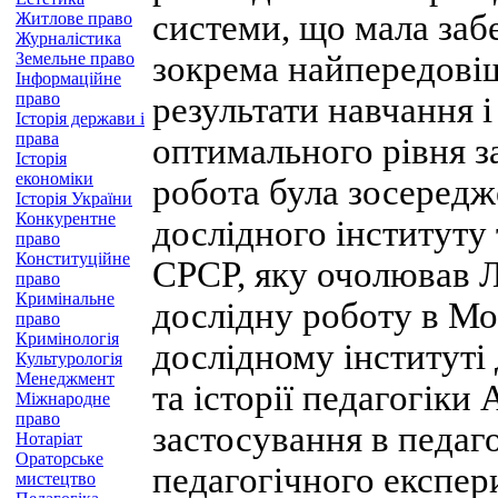
системи, що мала заб
Житлове право
Журналістика
Земельне право
зокрема найпередовіш
Інформаційне
право
результати навчання і
Історія держави і
права
оптимального рівня з
Історія
економіки
робота була зосередж
Історія України
Конкурентне
дослідного інституту 
право
Конституційне
СРСР, яку очолював Л.
право
Кримінальне
дослідну роботу в Мо
право
Кримінологія
дослідному інституті 
Культурологія
Менеджмент
та історії педагогік
Міжнародне
право
застосування в педаг
Нотаріат
Ораторське
педагогічного експери
мистецтво