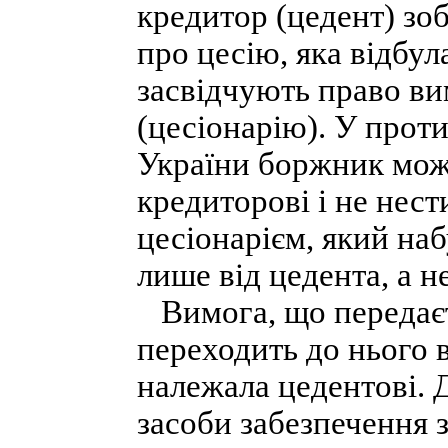
кредитор (цедент) зо
про цесію, яка відбул
засвідчують право ви
(цесіонарію). У проти
України боржник мож
кредиторові і не нест
цесіонарієм, який на
лише від цедента, а н
Вимога, що передаєть
переходить до нього в
належала цедентові. Д
засоби забезпечення з