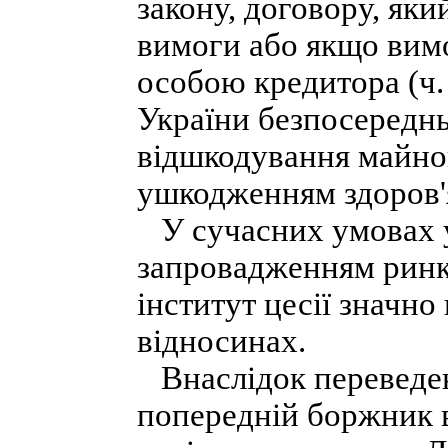
закону, договору, як
вимоги або якщо вимо
особою кредитора (ч. 1
України безпосереднь
відшкодування майно
ушкодженням здоров'я
У сучасних умовах у
запровадженням ринк
інститут цесії значн
відносинах.
Внаслідок переведен
попередній боржник ви