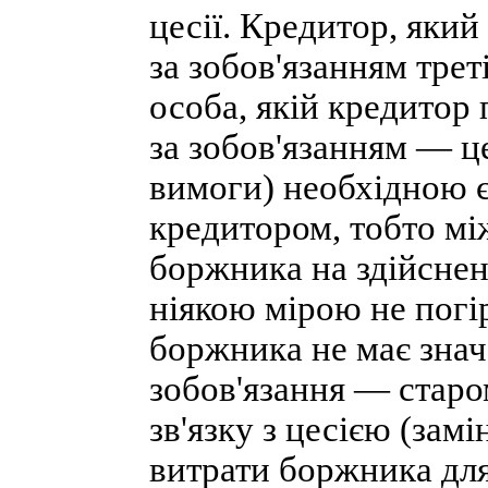
цесії. Кредитор, яки
за зобов'язанням трет
особа, якій кредитор
за зобов'язанням — це
вимоги) необхідною є
кредитором, тобто мі
боржника на здійсненн
ніякою мірою не погі
боржника не має знач
зобов'язання — старо
зв'язку з цесією (зам
витрати боржника для