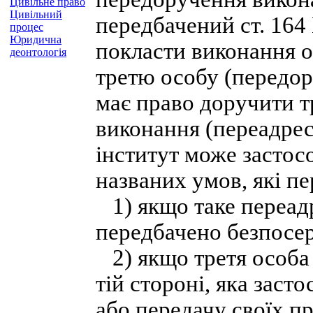
Цивільне право
Цивільний
передбачений ст. 16
процес
Юридична
покласти виконання об
деонтологія
третю особу (передор
має право доручити т
виконання (переадрес
інститут може застосо
названих умов, які пе
1) якщо таке переад
передбачено безпосе
2) якщо третя особа 
тій стороні, яка заст
або передачу своїх пр