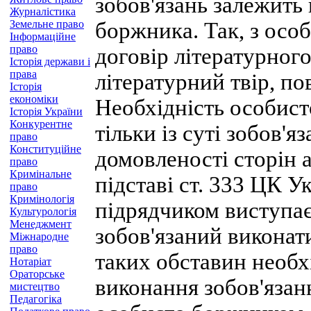
зобов'язань залежить
Журналістика
Земельне право
боржника. Так, з особ
Інформаційне
право
договір літературног
Історія держави і
права
літературний твір, по
Історія
економіки
Необхідність особист
Історія України
Конкурентне
тільки із суті зобов'я
право
Конституційне
домовленості сторін а
право
Кримінальне
підставі ст. 333 ЦК У
право
Кримінологія
підрядчиком виступає
Культурологія
Менеджмент
зобов'язаний виконат
Міжнародне
право
таких обставин необ
Нотаріат
Ораторське
виконання зобов'язан
мистецтво
Педагогіка