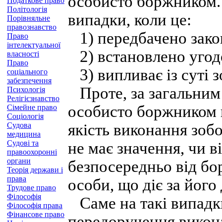
особисто боржником.
Податкове право
Політологія
випадки, коли це:
Порівняльне
правознавство
1) передбачено зако
Право
інтелектуальної
2) встановлено угод
власності
Право
3) випливає із суті з
соціального
забезпечення
Проте, за загальним 
Психологія
Релігієзнавство
особисто боржником н
Сімейне право
Соціологія
Судова
якість виконання зоб
медицина
Судові та
не має значення, чи 
правоохоронні
органи
безпосередньо від бор
Теорія держави і
права
особи, що діє за його
Трудове право
Філософія
Саме на такі випадк
Філософія права
Фінансове право
передоручення викона