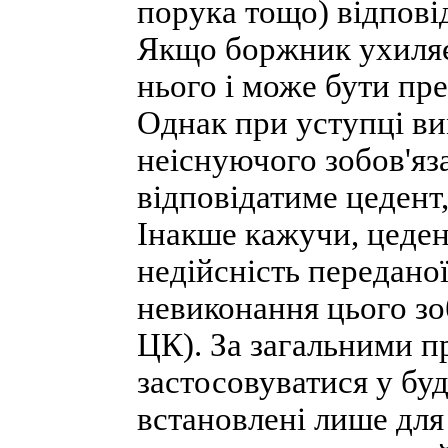
порука тощо) відповід
Якщо боржник ухиляєт
нього і може бути пре
Однак при уступці в
неіснуючого зобов'яз
відповідатиме цедент
Інакше кажучи, цеден
недійсність переданої
невиконання цього зоб
ЦК). За загальними п
застосовуватися у буд
встановлені лише для