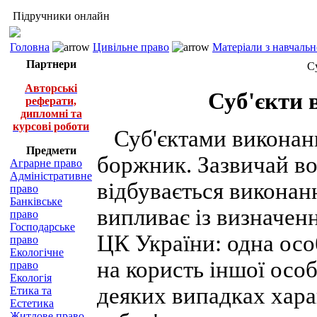
Підручники онлайн
Головна
Цивільне право
Матеріали з навчаль
Партнери
С
Авторські
Суб'єкти 
реферати,
дипломні та
курсові роботи
Суб'єктами виконання
Предмети
боржник. Зазвичай в
Аграрне право
Адміністративне
відбувається виконан
право
Банківське
випливає із визначенн
право
Господарське
ЦК України: одна осо
право
Екологічне
на користь іншої особ
право
Екологія
деяких випадках хара
Етика та
Естетика
Житлове право