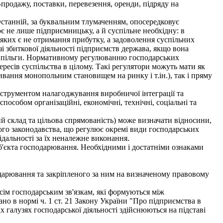
-продажу, поставки, перевезення, оренди, підряду на
станній, за буквальним тлумаченням, опосередковує
є не лише підприємницьку, а й суспільне необхідну: в
 яких є не отримання прибутку, а задоволення суспільних
азі збиткової діяльності підприємств держава, якщо вона
і пільги. Нормативному регулюванню господарських
ресів суспільства в цілому. Такі регулятори можуть мати як
живання монопольним становищем на ринку і т.ін.), так і пряму
нструментом налагоджування виробничої інтеграції та
пособом організаційні, економічні, технічні, соціальні та
й склад та цільова спрямованість) може визначати відносини,
ого законодавства, що регулює окремі види господарських
ідальності за їх неналежне виконання.
б'єкта господарювання. Необхідними і достатніми ознаками
дарювання та закріпленого за ним на визначеному правовому
сім господарським зв'язкам, які формуються між
о в нормі ч. 1 ст. 21 Закону України "Про підприємства в
х галузях господарської діяльності здійснюються на підставі