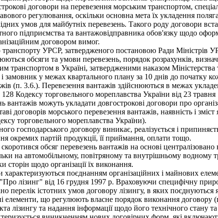
строкові договори на перевезення морським транспортом, спеціал
авового регулювання, оскільки основна мета їх укладення поляга
хідних умов для майбутніх перевезень. Такого роду договори вс
портного підприємства та вантажовідправника обов'язку щодо оф
анізаційним договором вимог.
го транспорту УРСР, затвердженого постановою Ради Міністрів УР
юються обсяги та умови перевезень, порядок розрахунків, визна
м транспортом в Україні, затвердженими наказом Міністерства т
 і замовник у межах квартального плану за 10 днів до початку к
ів (п. 3.6.). Перевезення вантажів здійснюються в межах укладе
28 Кодексу торговельного мореплавства України від 23 травня 19
ь вантажів можуть укладати довгострокові договори про організа
таві договорів морського перевезення вантажів, наявність і змі
ексу торговельного мореплавства України).
го господарського договору виникає, реалізується і припиняєт
я окремих партій продукції, її приймання, оплати тощо.
 скоротився обсяг перевезень вантажів на основі централізовано
кільки на автомобільному, повітряному та внутрішньому водному
ки сторін щодо організації їх виконання.
и характеризуються поєднанням організаційних і майнових елеме
Про лізинг" від 16 грудня 1997 p. Враховуючи специфічну приро
но перелік істотних умов договору лізингу, в яких поєднуються як
ійні елементи, що регулюють власне порядок виконання договору (
кта лізингу та надання інформації щодо його технічного стану та 
еризується виникненням нових договірних форм, які включають до