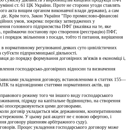
умінні ст. 61 ЦК України. Проте не сторони угоди ставлять
дного акта вищим органом виконавчої влади держави), а сам
діє. Крім того, Закон України "Про промислово-фінансові
аційних умов, зокрема: переліку затверджених у
ення головного підприємства ПФГ (вказівка на те, яке
ів, приймаючи постанову про створення (реєстрацію) ПФГ,
 і порядок звільнення з посади, тобто ті питання, вирішення
і в нормативному регулюванні деяких суто цивілістичних
 суб'єкти підприємницької діяльності.
ця до порядку формування договірних зв'язків в економіці і,
овлення господарсько-договірних відносин та визначення
равилами укладення договору, встановленими в статтях 155—
10 АПК та відповідними статтями нормативних актів, що
 правового режиму того чи іншого виду господарського
живання, підряду на капітальне будівництво, на створення
 які опосередковуються цими договорами.
 коли договір укладається між державними, кооперативними
астережним. У цьому разі акцепт не є новою офертою, і
ння договору рішенням арбітражного суду).
оговорів. Процес укладення господарського договору може