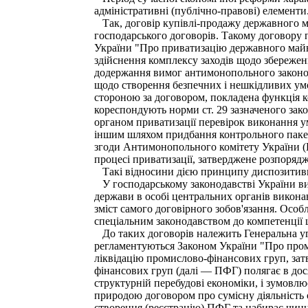
адміністративні (публічно-правові) елементи
Так, договір купівлі-продажу державного ма
господарського договорів. Такому договору п
України "Про приватизацію державного майна
здійснення комплексу заходів щодо збережен
додержання вимог антимонопольного законода
щодо створення безпечних і нешкідливих умов
стороною за договором, покладена функція к
кореспондують норми ст. 29 зазначеного зак
органом приватизації перевірок виконання у
іншим шляхом придбання контрольного пакет
згоди Антимонопольного комітету України (
процесі приватизації, затверджене розпоряд
Такі відносини дією принципу диспозитивн
У господарському законодавстві України ви
держави в особі центральних органів виконавч
зміст самого договірного зобов'язання. Особ
спеціальним законодавством до компетенції ц
До таких договорів належить Генеральна угод
регламентуються Законом України "Про проми
ліквідацію промислово-фінансових груп, зат
фінансових груп (далі — ПФГ) полягає в дос
структурній перебудові економіки, і зумовлю
природою договором про сумісну діяльність 
створення (реєстрацію) ПФГ та набирає чинно