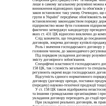
лише в самому загальному розумінні можна к
виникнення відповідних прав та обов'язків у
закон встановлює таку умову. Очевидно, що 
групи в Україні" передбачає обов'язковість 
встановленому законодавством порядку держа
підприємство може бути головним підприємст
фактично затверджує кандидатуру президента 
яких ст. 431 ЦК віднесено виключно до компе
Слід зазначити, що тенденція до поєднання 
договорів, зокрема договору купівлі-продажу
Роль і значення господарського договору у 
головним чином, до законодавчого регулюва
Під порядком укладення договору розуміють 
змісту договірного зобов'язання.
Специфічні властивості господарського дог
158 ЦК, так і схожість загального та спеціа
регулюють окремі види господарських догов
Відсутність єдиного нормативного порядку 
договору (договору оренди, поставки продук
(передачу) науково-технічної продукції тощо
У ст. 158 ЦК також відображена незастосов
та іншими громадськими організаціями і при
укладання договору переходить до стадії пр
При укладенні реальних договорів, як прав