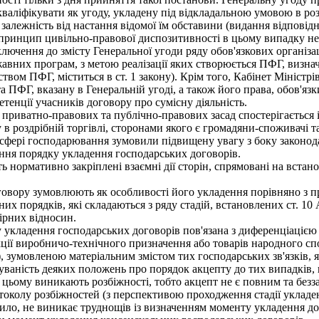
валіфікувати як угоду, укладену під відкладальною умовою в роз
 залежність від настання відомої їм обставини (видання відпові
принцип цивільно-правової диспозитивності в цьому випадку не 
включення до змісту Генеральної угоди ряду обов'язкових організ
вних програм, з метою реалізації яких створюється ПФГ, визнач
вом ПФГ, міститься в ст. 1 закону). Крім того, Кабінет Міністр
ПФГ, вказану в Генеральній угоді, а також його права, обов'язки
тенції учасників договору про сумісну діяльність.
приватно-правових та публічно-правових засад спостерігається 
 в роздрібній торгівлі, сторонами якого є громадяни-споживачі та
сфері господарювання зумовили підвищену увагу з боку законодав
ння порядку укладення господарських договорів.
нормативно закріплені взаємні дії сторін, спрямовані на встан
овору зумовлюють як особливості його укладення порівняно з п
льних порядків, які складаються з ряду стадій, встановлених ст. 
ірних відносин.
укладення господарських договорів пов'язана з диференціацією
ції виробничо-технічного призначення або товарів народного спо
), зумовленою матеріальним змістом тих господарських зв'язків,
уваність деяких положень про порядок акцепту до тих випадків,
 цьому виникають розбіжності, тобто акцепт не є повним та безз
отоколу розбіжностей (з перспективою проходження стадії укладе
ило, не виникає труднощів із визначенням моменту укладення д