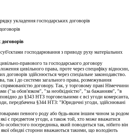
орядку укладення господарських договорів
договорів
 договорів
 суб'єктами господарювання з приводу руху матеріальних
цивільно-правового та господарського договору
оложення цивільного права, проте через специфіку відносин,
их договорів здійснюється через спеціальне законодавство.
а, так і до системи загального права, розмежування
а спрямованістю договору. Так, у торговому праві Німеччини
ми ("за обов'язком", "за необхідністю", "за бажанням", "в
ідповідно до §343 НТЗ торговельними є всі угоди комерсанта,
оди, передбачена §344 НТЗ: "Юридичні угоди, здійснювані
товарами певного роду або будь-яким іншим чином за родом
 які є предметом угоди, а також той, хто може вважатися
бо особистого посередника, який поводиться так, нібито він
 якої обидві сторони вважаються такими, що володіють