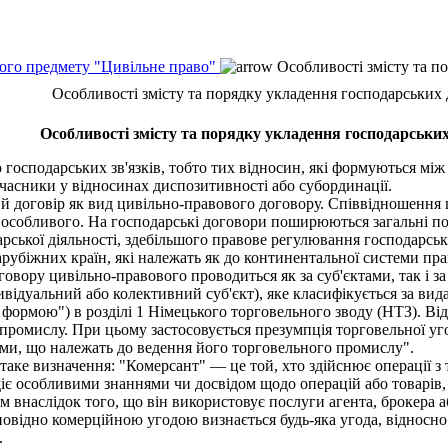
ного предмету "Цивільне право"
Особливості змісту та п
Особливості змісту та порядку укладення господарських 
Особливості змісту та порядку укладення господарських
сподарських зв'язків, тобто тих відносин, які формуються між
 учасники у відносинах диспозитивності або субординації.
й договір як вид цивільно-правового договору. Співвідношення 
і особливого. На господарські договори поширюються загальні п
рської діяльності, здебільшого правове регулювання господарськ
убіжних країн, які належать як до континентальної системи прав
говору цивільно-правового проводиться як за суб'єктами, так і з
ивідуальний або колективний суб'єкт), яке класифікується за вида
а формою") в розділі 1 Німецького торговельного зводу (НТЗ). В
промислу. При цьому застосовується презумпція торговельної уг
ими, що належать до ведення його торговельного промислу".
е визначення: "Комерсант" — це той, хто здійснює операції з 
одіє особливими знаннями чи досвідом щодо операцій або товарів,
 внаслідок того, що він використовує послуги агента, брокера а
повідно комерційною угодою визнається будь-яка угода, відносно
.