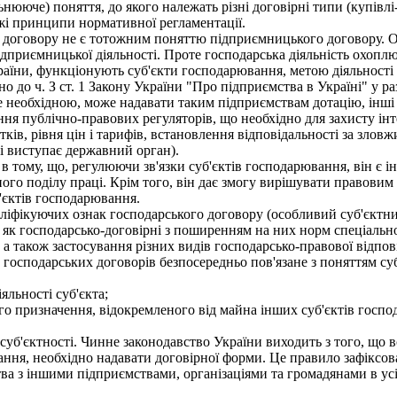
ююче) поняття, до якого належать різні договірні типи (купівлі
ожі принципи нормативної регламентації.
 договору не є тотожним поняттю підприємницького договору. О
дприємницької діяльності. Проте господарська діяльність охоплю
України, функціонують суб'єкти господарювання, метою діяльності
но до ч. З ст. 1 Закону України "Про підприємства в Україні" у р
е необхідною, може надавати таким підприємствам дотацію, інш
ня публічно-правових регуляторів, що необхідно для захисту інте
ків, рівня цін і тарифів, встановлення відповідальності за злов
рі виступає державний орган).
 тому, що, регулюючи зв'язки суб'єктів господарювання, він є і
ого поділу праці. Крім того, він дає змогу вирішувати правовим с
'єктів господарювання.
ліфікуючих ознак господарського договору (особливий суб'єктни
 як господарсько-договірні з поширенням на них норм спеціальн
, а також застосування різних видів господарсько-правової відпов
осподарських договорів безпосередньо пов'язане з поняттям су
льності суб'єкта;
о призначення, відокремленого від майна інших суб'єктів госпо
уб'єктності. Чинне законодавство України виходить з того, що в
ня, необхідно надавати договірної форми. Це правило зафіксован
тва з іншими підприємствами, організаціями та громадянами в усі