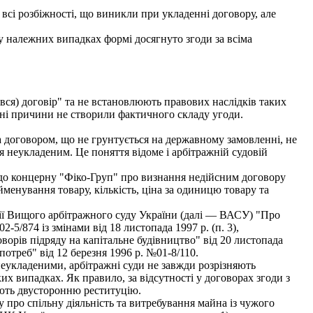
сі розбіжності, що виникли при укладенні договору, але
у належних випадках формі досягнуто згоди за всіма
ся) договір" та не встановлюють правових наслідків таких
евні причини не створили фактичного складу угоди.
а договором, що не грунтується на державному замовленні, не
 неукладеним. Це поняття відоме і арбітражній судовій
до концерну "Фіко-Груп" про визнання недійсним договору
йменування товару, кількість, ціна за одиницю товару та
дії Вищого арбітражного суду України (далі — ВАСУ) "Про
5/874 із змінами від 18 листопада 1997 р. (п. 3),
орів підряду на капітальне будівництво" від 20 листопада
отреб" від 12 березня 1996 p. №01-8/110.
еукладеними, арбітражні суди не завжди розрізняють
их випадках. Як правило, за відсутності у договорах згоди з
ують двусторонню реституцію.
ро спільну діяльність та витребування майна із чужого