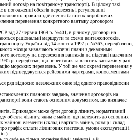
ьний договір на повітряному транспорті). В цілому такі
є в погодженні обсягів перевезень і регулюванні
тановлюють правила здійснення багатьох виробничих
ормлення перевезення конкретного вантажу договором
СР від 27 червня 1969 p. №401, в річному договорі на
чаються раціональні маршрути та схеми вантажопотоків.
ранспорту України від 14 жовтня 1997 p. №363, передбачено,
ожного місяця визначають місячні плани з декадними
ного договору на перевезення вантажів на підставі належним
95 p. передбачає, що перевізник та власник вантажів у разі
цію морських перевезень. У той же час окремі перевезення у
ст яких підтверджується рейсовими чартерами, коносаментами
ься ряд відносно незалежних одне від одного правовідносин
 встановлених планових завдань, значення договорів на
 транспорті вони стають основним документом, що визначає
нтів. Прикладом може бути договір лізингу, нормативний
ду об'єкта лізингу, яким є майно, що належить до основних
 майнові елементи (склад і вартість майна, розмір і склад
про графік сплати лізингових платежів, умови експлуатації і
ін.).
 себе не тільки організаційні і майнові, а й