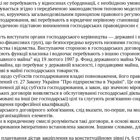
і не перебувають у відносинах субординації, є необхідною умов
дбувається згідно з передбаченою законодавством типовою моделл
йно, керуючись загальнодозвільним принципом правового регулю
одарювання, які перебувають в юридичне нерівному становищі (в
ридичною підставою виникнення господарських правовідносин є у
виступати органи господарського керівництва — державні і нед
во-фінансових груп), що безпосередньо керують низовими господ
ерства і відомства. Виступаючи стороною в господарських догово
ють функції власника і водночас перебувають з іншою стороною 
жавного майна" від 19 лютого 1997 р. Фонд державного майна Ук
на, що перебуває у державній власності, і продавцями майна, щ
аві в майні господарських товариств.
щодо суб'єктів господарювання владні повноваження, його прав
ний ст. 27 Закону України "Про підприємства в Україні". Це озн
евної дії від суб'єкта господарювання, а закон, що значною мір
х договорів виявляється в обслуговуванні господарської діяльно
мовані на інші (не господарські) цілі та слугують розв'язанню с
ення професійної кваліфікації).
ського договірного зобов'язання, слід вказати, по-перше, на мо
організаційних елементів.
юридичному смислі розуміються такі договори, в основі яких зн
дарювання імперативно встановлена законом. Іншими словами, д
ування дістав закріплення на конституційному рівні (ч. 6 ст. 85, 