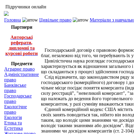
Підручники онлайн
Головна
Цивільне право
Матеріали з навчаль
Партнери
Авторські
реферати,
дипломні та
Господарський договір є правовою формою го
курсові роботи
благ, незалежно від того, чи перебувають їх
Цивілістична наука розглядає господарськи
Предмети
характеризується як відношення загального 
Аграрне право
що складаються у процесі здійснення господа
Адміністративне
Слід відзначити, що законодавством ряду зар
право
господарського (комерційного) договору і до
Банківське
чільне місце посідає поняття комерсанта (інд
право
силу реєстрації", "невеликий комерсант", "з
Господарське
що належать до ведення його торговельного 
право
комерсантом, у разі сумніву вважаються так
Екологічне
Єдиний комерційний кодекс США містить так
право
своїх занять поводиться так, нібито він вол
Екологія
таким, що володіє цими знаннями чи досвідом
Етика та
володіє такими знаннями або досвідом". Від
Естетика
знаннями чи досвідом комерсантів (ст. 2-104)
Житлове право