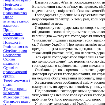
Податкове право
Взаємна згода суб'єктів господарювання, як
Політологія
Встановлення такого зв'язку, як правило, ві
Порівняльне
моделювати договірне зобов'язання самості
правознавство
Господарські відносини між суб'єктами госп
Право
недоговірний характер. У тому разі, коли ю
інтелектуальної
договірний зв'язок.
власності
Стороною у господарських договорах можуть 
Право
об'єднання і головні підприємства промисло
соціального
керівництва — галузеві господарські мініст
забезпечення
"виявляють" подвійну природу: вони здійсню
Психологія
ст. 7 Закону України "Про приватизацію дер
Релігієзнавство
представництва виступають орендодавцями май
Сімейне право
також акцій (часток, паїв), що належать держ
Соціологія
Хоч орган господарського управління і має 
Судова
що прямо дозволено", що нормативно закріпле
медицина
господарського керівництва право вимагати п
Судові та
Особлива цільова спрямованість господарськи
правоохоронні
договори суб'єктів господарювання, які спря
органи
на медичне обслуговування персоналу, підвищ
Теорія держави і
Характеризуючи особливості змісту господар
права
планування, по-друге, на наявність у ньому 
Трудове право
Під плановими господарськими договорами в 
Філософія
укладення для певного кола суб'єктів госпо
Філософія права
щоб план був його юридичною підставою.
Фінансове право
У чинному законодавстві України принцип план