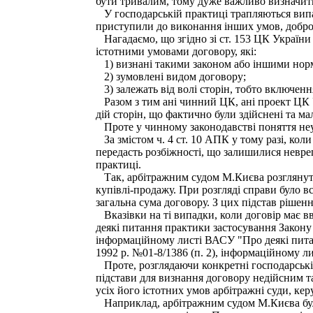
бути тривалим, тому дуже важливо визначит
У господарській практиці трапляються випад
приступили до виконання інших умов, добро
Нагадаємо, що згідно зі ст. 153 ЦК України
істотними умовами договору, які:
1) визнані такими законом або іншими нор
2) зумовлені видом договору;
3) залежать від волі сторін, тобто включенн
Разом з тим ані чинний ЦК, ані проект ЦК У
дій сторін, що фактично були здійснені та м
Проте у чинному законодавстві поняття неу
За змістом ч. 4 ст. 10 АПК у тому разі, кол
передасть розбіжності, що залишилися неврег
практиці.
Так, арбітражним судом М.Києва розглянуто
купівлі-продажу. При розгляді справи було вс
загальна сума договору. З цих підстав рішен
Вказівки на ті випадки, коли договір має в
деякі питання практики застосування Закону У
інформаційному листі ВАСУ "Про деякі питан
1992 p. №01-8/1386 (п. 2), інформаційному л
Проте, розглядаючи конкретні господарські 
підстави для визнання договору недійсним та
усіх його істотних умов арбітражні суди, ке
Наприклад, арбітражним судом М.Києва було