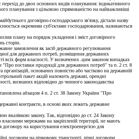
 перехід до двох основних видів планування: індикативного
кового планування з цільовою спрямованістю на найважливіші
майбутнього договірно-господарського зв'язку, дістали назву
дійснюється окремими суб'єктами господарювання, називаються
вплив плану на порядок укладення і зміст договірного
нь сторін.
ржавне замовлення як засіб державного регулювання
хідної для державних потреб, розміщення державних
ості всіх форм власності. У визначених .цим законом випадках
 "Про поставки продукції для державних потреб" та п. 2 ст. 8
а організацій, основаних повністю або частково на державній
контрольний пакет акцій належить державі, орендні
асності, визнаних відповідно до чинного законодавства
ановлена абзацом 4 п. 2 ст. 38 Закону України "Про
ержавні контракти, в основі яких лежить державне
ю вказівкою закону. Так, відповідно до ст. 24 Закону
ю власними мережами на закріпленій території, не мають
ня договору на користування електроенергією для
ні договори на річковому транспорті, річні договори