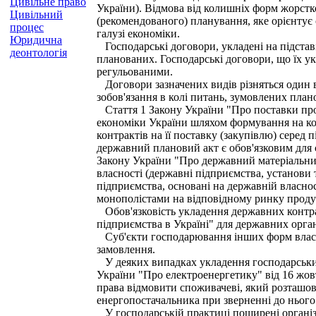
Цивільне право
України). Відмова від колишніх форм жорстк
Цивільний
(рекомендованого) планування, яке орієнтує
процес
галузі економіки.
Юридична
Господарські договори, укладені на підставі 
деонтологія
планованих. Господарські договори, що їх у
регульованими.
Договори зазначених видів різняться один в
зобов'язання в колі питань, зумовлених плано
Стаття 1 Закону України "Про поставки прод
економіки України шляхом формування на кон
контрактів на її поставку (закупівлю) серед 
державний плановий акт є обов'язковим для с
Закону України "Про державний матеріальний
власності (державні підприємства, установи 
підприємства, основані на державній власност
монополістами на відповідному ринку продук
Обов'язковість укладення державних контракт
підприємства в Україні" для державних орга
Суб'єкти господарювання інших форм власно
замовлення.
У деяких випадках укладення господарських д
України "Про електроенергетику" від 16 жов
права відмовити споживачеві, який розташова
енергопостачальника при зверненні до нього
У господарській практиці поширені організа