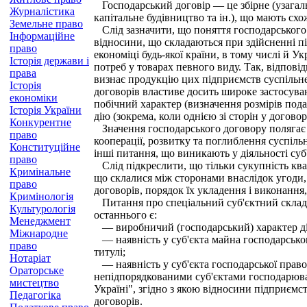
Господарський договір — це збірне (узагальн
Журналістика
капітальне будівництво та ін.), що мають сх
Земельне право
Слід зазначити, що поняття господарського
Інформаційне
відносини, що складаються при здійсненні пі
право
економіці будь-якої країни, в тому числі й 
Історія держави і
потреб у товарах певного виду. Так, відповід
права
визнає продукцію цих підприємств суспільн
Історія
договорів властиве досить широке застосуван
економіки
побічний характер (визначення розмірів подат
Історія України
дію (зокрема, коли однією зі сторін у догово
Конкурентне
Значення господарського договору полягає в
право
кооперації, розвитку та поглиблення суспільн
Конституційне
інші питання, що виникають у діяльності суб
право
Слід підкреслити, що тільки сукупність ква
Кримінальне
що склалися між сторонами внаслідок угоди,
право
договорів, порядок їх укладення і виконання
Кримінологія
Питання про спеціальний суб'єктний склад г
Культурологія
останнього є:
Менеджмент
— виробничий (господарський) характер дія
Міжнародне
— наявність у суб'єкта майна господарськог
право
титулі;
Нотаріат
— наявність у суб'єкта господарської правос
Ораторське
непідпорядкованими суб'єктами господарюван
мистецтво
Україні", згідно з якою відносини підприємс
Педагогіка
договорів.