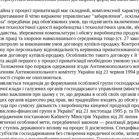
.
йна у процесі приватизації має складний, комплексний характер,
ритаманне й чітко виражене управлінське "забарвлення", оскільк
" передбачає ряд обов'язкових умов, що підлягають включенню 
ня технологічної єдності виробництва і технологічних циклів, з
вства, збереження номенклатури і обсягу виробництва продукції 
 праці та охорони навколишнього середовища тощо (ст. 27 закону
онтролю за виконанням умов договору купівлі-продажу. Контроль
ону про персональну відповідальність керівника приватизовано
мов договору купівлі-продажу. Особливістю такого договору є й 
а акцій першого у процесі приватизації необхідною умовою укла
Положення про порядок одержання згоди Антимонопольного комі
женням Антимонопольного комітету України від 21 червня 1994 p.
ості сторін не охоплюються.
являється тенденція до формування особливої групи господарськ
ої влади і галузевих органів господарського управління (міністер
ливо важливим при цьому є те, що держава в особі своїх органів
их органів віднесено ряд прав, які традиційно входять до обсягу
а про сумісну діяльність з виробництва кінцевої продукції пром
слово-фінансові групи в Україні" від 21 листопада 1995 р. та П
вердженим постановою Кабінету Міністрів України від 20 липня
ягненні особливої мети, передбаченої законом — реалізації дер
є ступінь державного впливу на процес її досягнення. Специфіка 
суб'єктів господарювання без створення юридичної особи, затве
сті тільки з дня прийняття такої постанови. Генеральну угоду п