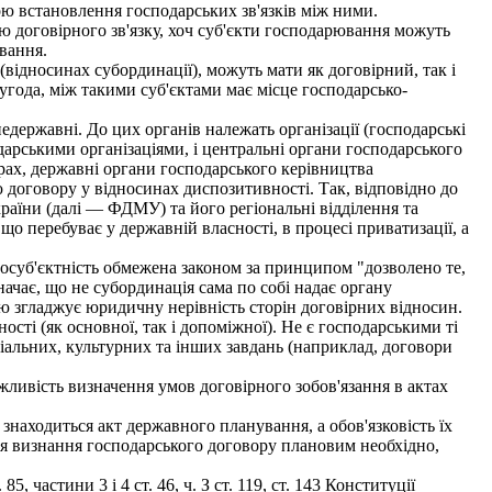
ою встановлення господарських зв'язків між ними.
ю договірного зв'язку, хоч суб'єкти господарювання можуть
вання.
ідносинах субординації), можуть мати як договірний, так і
года, між такими суб'єктами має місце господарсько-
ержавні. До цих органів належать організації (господарські
арськими організаціями, і центральні органи господарського
рах, державні органи господарського керівництва
договору у відносинах диспозитивності. Так, відповідно до
раїни (далі — ФДМУ) та його регіональні відділення та
о перебуває у державній власності, в процесі приватизації, а
осуб'єктність обмежена законом за принципом "дозволено те,
ачає, що не субординація сама по собі надає органу
ою згладжує юридичну нерівність сторін договірних відносин.
сті (як основної, так і допоміжної). Не є господарськими ті
оціальних, культурних та інших завдань (наприклад, договори
жливість визначення умов договірного зобов'язання в актах
аходиться акт державного планування, а обов'язковість їх
ля визнання господарського договору плановим необхідно,
частини 3 і 4 ст. 46, ч. З ст. 119, ст. 143 Конституції