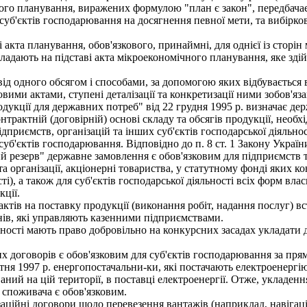
ого планування, виражених формулою "план є закон", передбачає
 суб'єктів господарювання на досягнення певної мети, та вибір
акта планування, обов'язкового, принаймні, для однієї із сторін 
кладають на підставі акта мікроекономічного планування, яке з
ід одного обсягом і способами, за допомогою яких відбувається 
вими актами, ступені деталізації та конкретизації ними зобов'яза
укції для державних потреб" від 22 грудня 1995 p. визначає де
трактній (договірній) основі складу та обсягів продукції, необ
підприємств, організацій та інших суб'єктів господарської діяльн
уб'єктів господарювання. Відповідно до п. 8 ст. 1 Закону України
 резерв" державне замовлення є обов'язковим для підприємств т
та організації, акціонерні товариства, у статутному фонді яких 
і), а також для суб'єктів господарської діяльності всіх форм вл
ції.
ів на поставку продукції (виконання робіт, надання послуг) вст
нів, які управляють казенними підприємствами.
сті мають право добровільно на конкурсних засадах укладати д
оговорів є обов'язковим для суб'єктів господарювання за прямо
тня 1997 р. енергопостачальни-ки, які постачають електроенергі
ний на цій території, в поставці електроенергії. Отже, укладен
 споживача є обов'язковим.
ційні договори щодо перевезення вантажів (наприклад, навігацій