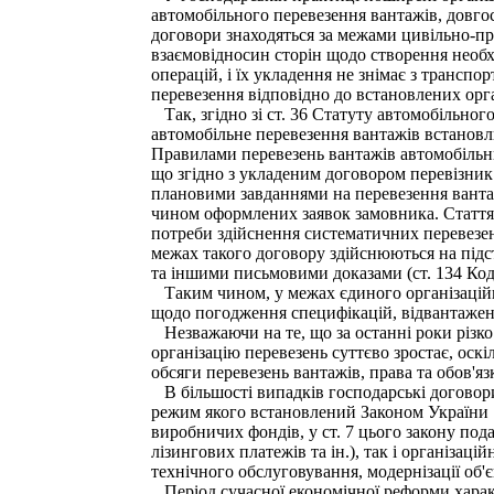
автомобільного перевезення вантажів, довго
договори знаходяться за межами цивільно-пр
взаємовідносин сторін щодо створення необ
операцій, і їх укладення не знімає з транс
перевезення відповідно до встановлених орг
Так, згідно зі ст. 36 Статуту автомобільно
автомобільне перевезення вантажів встановл
Правилами перевезень вантажів автомобільни
що згідно з укладеним договором перевізник
плановими завданнями на перевезення вантаж
чином оформлених заявок замовника. Стаття 1
потреби здійснення систематичних перевезен
межах такого договору здійснюються на підс
та іншими письмовими доказами (ст. 134 Код
Таким чином, у межах єдиного організаційно
щодо погодження специфікацій, відвантаженн
Незважаючи на те, що за останні роки різко
організацію перевезень суттєво зростає, ос
обсяги перевезень вантажів, права та обов'яз
В більшості випадків господарські договор
режим якого встановлений Законом України "
виробничих фондів, у ст. 7 цього закону пода
лізингових платежів та ін.), так і організац
технічного обслуговування, модернізації об'є
Період сучасної економічної реформи характ