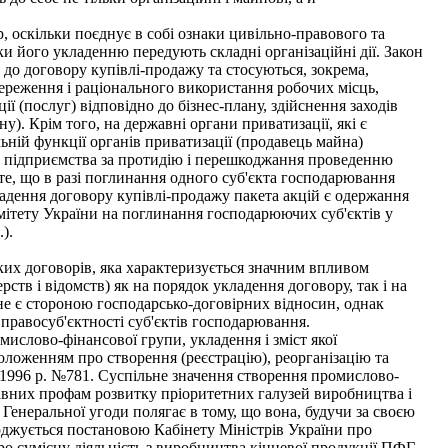
 оскільки поєднує в собі ознаки цивільно-правового та
и його укладенню передують складні організаційні дії. Закон
до договору купівлі-продажу та стосуються, зокрема,
береження і раціонального використання робочих місць,
(послуг) відповідно до бізнес-плану, здійснення заходів
). Крім того, на державні органи приватизації, які є
ній функції органів приватизації (продавець майна)
го підприємства за протидію і перешкоджання проведенню
те, що в разі поглинання одного суб'єкта господарювання
дення договору купівлі-продажу пакета акцій є одержання
тету України на поглинання господарюючих суб'єктів у
).
их договорів, яка характеризується значним впливом
ств і відомств) як на порядок укладення договору, так і на
 не є стороною господарсько-договірних відносин, однак
 правосуб'єктності суб'єктів господарювання.
ислово-фінансової групи, укладення і зміст якої
оложенням про створення (реєстрацію), реорганізацію та
 1996 p. №781. Суспільне значення створення промислово-
жавних профам розвитку пріоритетних галузей виробництва і
Генеральної угоди полягає в тому, що вона, будучи за своєю
рджується постановою Кабінету Міністрів України про
ро сумісну діяльність з виробництва кінцевої продукції ПФГ