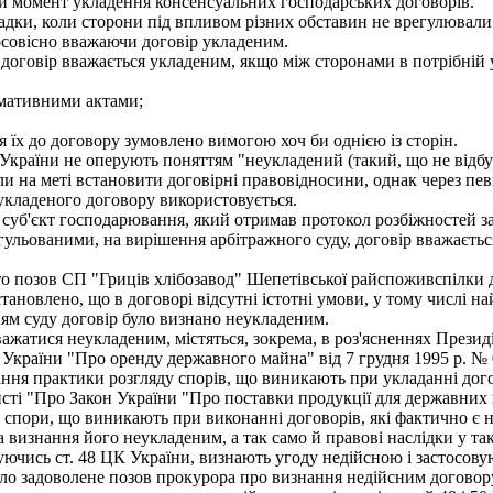
и момент укладення консенсуальних господарських договорів.
ки, коли сторони під впливом різних обставин не врегулювали в
совісно вважаючи договір укладеним.
 договір вважається укладеним, якщо між сторонами в потрібній 
мативними актами;
я їх до договору зумовлено вимогою хоч би однією із сторін.
країни не оперують поняттям "неукладений (такий, що не відбув
али на меті встановити договірні правовідносини, однак через п
кладеного договору використовується.
и суб'єкт господарювання, який отримав протокол розбіжностей з
ульованими, на вирішення арбітражного суду, договір вважається
 позов СП "Гриців хлібозавод" Шепетівської райспоживспілки 
тановлено, що в договорі відсутні істотні умови, у тому числі на
ням суду договір було визнано неукладеним.
важатися неукладеним, містяться, зокрема, в роз'ясненнях Прези
країни "Про оренду державного майна" від 7 грудня 1995 р. № 02-
ня практики розгляду спорів, що виникають при укладанні догов
исті "Про Закон України "Про поставки продукції для державних п
спори, що виникають при виконанні договорів, які фактично є н
 визнання його неукладеним, а так само й правові наслідки у так
руючись ст. 48 ЦК України, визнають угоду недійсною і застосов
 задоволене позов прокурора про визнання недійсним договору п