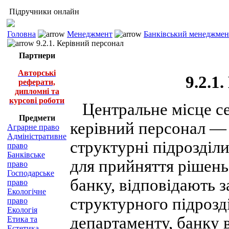
Підручники онлайн
Головна
Менеджмент
Банківський менеджмент
9.2.1. Керівний персонал
Партнери
Авторські
9.2.1
реферати,
дипломні та
курсові роботи
Центральне місце се
Предмети
керівний персонал —
Аграрне право
Адміністративне
структурні підрозділ
право
Банківське
для прийняття рішень
право
Господарське
банку, відповідають з
право
Екологічне
структурного підрозді
право
Екологія
департаменту, банку в
Етика та
Естетика