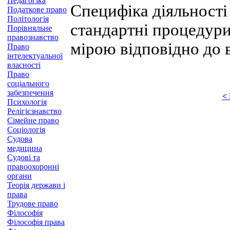
Педагогіка
Специфіка діяльності
Податкове право
Політологія
стандартні процедури
Порівняльне
правознавство
мірою відповідно до 
Право
інтелектуальної
власності
Право
соціального
забезпечення
<
Психологія
Релігієзнавство
Сімейне право
Соціологія
Судова
медицина
Судові та
правоохоронні
органи
Теорія держави і
права
Трудове право
Філософія
Філософія права