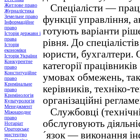
Спеціалісти — праці
Житлове право
Журналістика
Земельне право
функції управління, а
Інформаційне
право
готують варіанти ріш
Історія держави і
права
рівня. До спеціалісті
Історія
економіки
юристи, бухгалтери. О
Історія України
Конкурентне
категорії працівників
право
Конституційне
умовах обмежень, так
право
Кримінальне
керівників, техніко-т
право
Кримінологія
організаційні реглам
Культурологія
Менеджмент
Службовці (технічні
Міжнародне
право
обслуговують діяльніст
Нотаріат
Ораторське
´язок — виконання ін
мистецтво