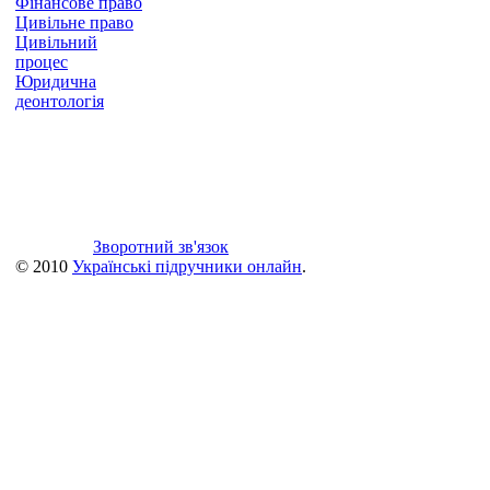
Фінансове право
Цивільне право
Цивільний
процес
Юридична
деонтологія
Зворотний зв'язок
© 2010
Українські підручники онлайн
.