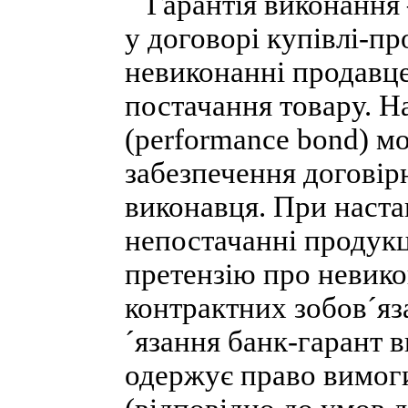
Гарантія виконання 
у договорі купівлі-п
невиконанні продавце
постачання товару. Н
(performance bond) м
забезпечення договір
виконавця. При наста
непостачанні продукц
претензію про невико
контрактних зобов´яз
´язання банк-гарант в
одержує право вимог