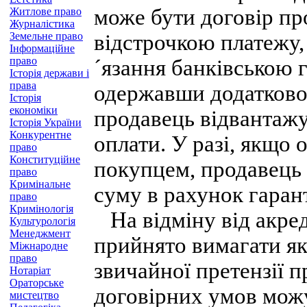
може бути договір пр
Житлове право
Журналістика
Земельне право
відстрочкою платежу,
Інформаційне
право
´язання банківською 
Історія держави і
права
одержавши додатково 
Історія
економіки
продавець відвантажу
Історія України
Конкурентне
оплати. У разі, якщо 
право
Конституційне
покупцем, продавець
право
Кримінальне
суму в рахунок гарант
право
Кримінологія
На відміну від акред
Культурологія
Менеджмент
прийнято вимагати як
Міжнародне
право
звичайної претензії п
Нотаріат
Ораторське
договірних умов можу
мистецтво