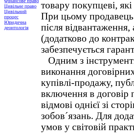
Фінансове право
товару покупцеві, які 
Цивільне право
Цивільний
При цьому продавець 
процес
Юридична
після відвантаження,
деонтологія
(додатково до контра
забезпечується гарант
Одним з інструменті
виконання договірних
купівлі-продажу, публ
включення в договір 
відмові однієї зі сто
зобов´язань. Для дод
умов у світовій прак