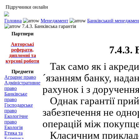
Підручники онлайн
Головна
Менеджмент
Банківський менеджмент
7.4.3. Банківська гарантія
Партнери
Авторські
7.4.3.
реферати,
дипломні та
курсові роботи
Так само як і акреди
Предмети
´язанням банку, надан
Аграрне право
Адміністративне
рахунок і з доручення
право
Банківське
Однак гарантії прий
право
Господарське
забезпечення не одно
право
Екологічне
операцій між покупце
право
Екологія
Класичним прикладом
Етика та
Естетика