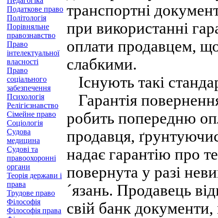
Педагогіка
транспортні документ
Податкове право
Політологія
при використанні гар
Порівняльне
правознавство
оплати продавцем, що
Право
інтелектуальної
слабкими.
власності
Право
Існують такі стандар
соціального
забезпечення
Гарантія повернення
Психологія
Релігієзнавство
робить попередню опл
Сімейне право
Соціологія
Судова
продавця, ґрунтуючись
медицина
Судові та
надає гарантію про т
правоохоронні
органи
повернута у разі нев
Теорія держави і
права
´язань. Продавець ві
Трудове право
Філософія
свій банк документи,
Філософія права