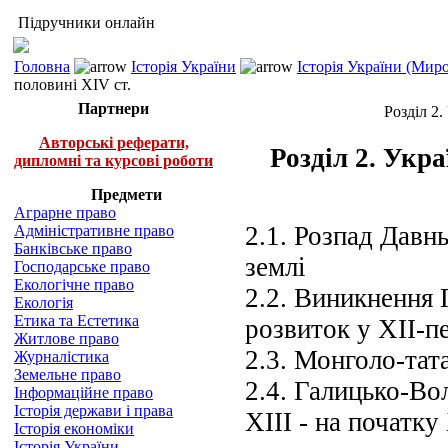
Підручники онлайн
Головна
Історія України
Історія України (Миро
половині XIV ст.
Партнери
Розділ 2.
Авторські реферати,
Розділ 2. Укра
дипломні та курсові роботи
Предмети
Аграрне право
2.1. Розпад Давн
Адміністративне право
Банківське право
землі
Господарське право
Екологічне право
2.2. Виникнення 
Екологія
Етика та Естетика
розвиток у XII-пе
Житлове право
2.3. Монголо-тат
Журналістика
Земельне право
2.4. Галицько-Во
Інформаційне право
Історія держави і права
XIII - на початку
Історія економіки
Історія України