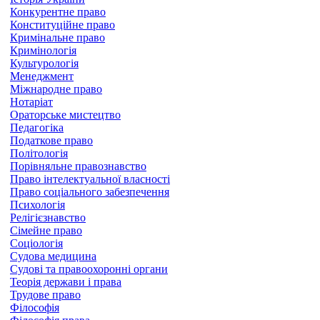
Конкурентне право
Конституційне право
Кримінальне право
Кримінологія
Культурологія
Менеджмент
Міжнародне право
Нотаріат
Ораторське мистецтво
Педагогіка
Податкове право
Політологія
Порівняльне правознавство
Право інтелектуальної власності
Право соціального забезпечення
Психологія
Релігієзнавство
Сімейне право
Соціологія
Судова медицина
Судові та правоохоронні органи
Теорія держави і права
Трудове право
Філософія