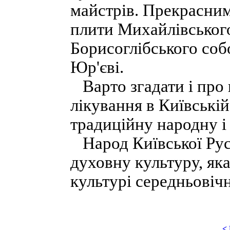
майстрів. Прекрасним
плити Михайлівського
Борисоглібського собо
Юр'єві.
Варто згадати і про 
лікування в Київ­ській
традиційну народну і
Народ Київської Русі
духовну куль­туру, яка
культурі середньовічн
<