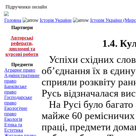
Підручники онлайн
Головна
Історія України
Історія України (Миро
Партнери
Авторські
1.4. Ку
реферати,
дипломні та
курсові роботи
Успіхи східних слов’
Предмети
об’єднання їх в єдину
Аграрне право
Адміністративне
сприяли розквіту ранн
право
Банківське
Русь відзначалася ви
право
Господарське
На Русі було багато 
право
Екологічне
майже 60 ремісничих
право
Екологія
праці, предмети дома
Етика та
Естетика
Житлове право