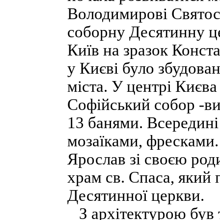
Володимирові Святосл
соборну Десятинну ц
Київ на зразок Конст
у Києві було збудован
міста. У центрі Києв
Софійський собор -ви
13 банями. Всередин
мозаїками, фресками.
Ярослав зі своєю род
храм св. Спаса, який 
Десятинної церкви.
З архітектурою був т