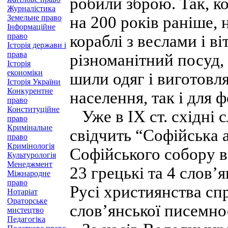
робили зброю. Так, ко
Журналістика
Земельне право
на 200 років раніше, 
Інформаційне
право
кораблі з веслами і в
Історія держави і
права
різноманітний посуд,
Історія
економіки
шили одяг і виготовля
Історія України
Конкурентне
населення, так і для 
право
Конституційне
Уже в IX ст. східні 
право
Кримінальне
свідчить “Со­фійська 
право
Кримінологія
Софійського собору в 
Культурологія
Менеджмент
23 грецькі та 4 слов’
Міжнародне
право
Русі християнства сп
Нотаріат
Ораторське
сло­в’янської писемно
мистецтво
Педагогіка