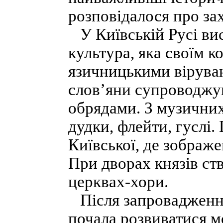
розповідалося про зах
У Київській Русі вис
культура, яка своїм к
язичницькими віруван
слов’яни супроводжув
обрядами. З музичних
дудки, флейти, гуслі.
Київської, де зображе
При дворах князів ст
церквах-хори.
Після запровадження
почала розви­ватися 