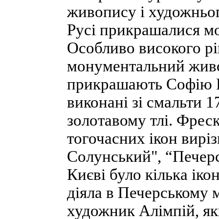
живопису і художньог
Русі прикрашалися мо
Особливо високого рі
монументальний живо
прикрашають Софію К
виконані зі смальти 1
золотавому тлі. Фреск
тогочасних ікон виріз
Солунський", “Печерсь
Києві було кілька ік
діяла в Печерському 
художник Алімпій, як