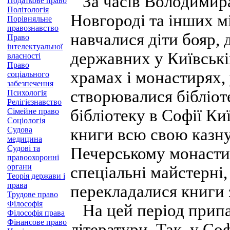
За часів Володимира 
Податкове право
Політологія
Новгороді та інших м
Порівняльне
правознавство
навчалися діти бояр,
Право
інтелектуальної
державних у Київські
власності
Право
храмах і монастирях,
соціального
забезпечення
створювалися бібліот
Психологія
Релігієзнавство
бібліотеку в Софії Ки
Сімейне право
Соціологія
Судова
книги всю свою казну
медицина
Судові та
Печерському монасти
правоохоронні
органи
спеціальні майстерні
Теорія держави і
права
перекладалися книги 
Трудове право
Філософія
На цей період припав
Філософія права
Фінансове право
літера­тури. Так, у С