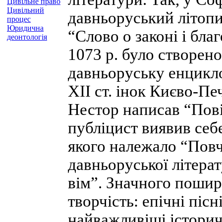
Цивільне право
Цивільний
давньоруський літопи
процес
Юридична
“Слово о законі і бла
деонтологія
1073 р. було створен
давньоруську енцикло
XII ст. інок Києво-П
Нестор написав “Повіс
публіцист виявив се
якого належало “Пов
давньоруської літерат
вім”. Значного пошир
творчість: епічні пісн
найважливіші історичн