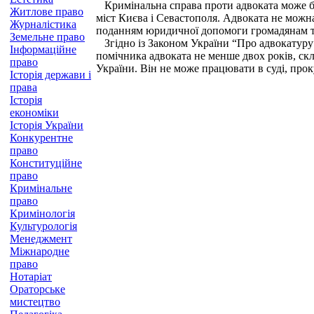
Кримінальна справа проти адвоката може б
Житлове право
міст Києва і Севастополя. Адвоката не можна
Журналістика
поданням юридичної допомоги громадянам 
Земельне право
Згідно із Законом України “Про адвокатуру”
Інформаційне
помічника адвоката не менше двох років, скл
право
України. Він не може працювати в суді, проку
Історія держави і
права
Історія
економіки
Історія України
Конкурентне
право
Конституційне
право
Кримінальне
право
Кримінологія
Культурологія
Менеджмент
Міжнародне
право
Нотаріат
Ораторське
мистецтво