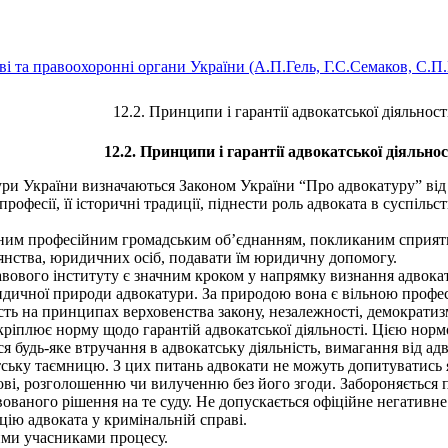
ві та правоохоронні органи України (А.П.Гель, Г.С.Семаков, С.П
12.2. Принципи і гарантії адвокатської діяльност
12.2. Принципи і гарантії адвокатської діяльнос
ри України визначаються Законом України “Про адвокатуру” від 1
рофесії, її історичні традиції, піднести роль адвоката в суспільс
ним професійним громадським об’єднанням, покликаним сприяти з
дянства, юридичних осіб, подавати їм юридичну допомогу.
ового інституту є значним кроком у напрямку визнання адвокатур
идичної природи адвокатури. За природою вона є вільною профес
ь на принципах верховенства закону, незалежності, демократизм
іплює норму щодо гарантій адвокатської діяльності. Цією нормою
я будь-яке втручання в адвокатську діяльність, вимагання від а
тську таємницю. З цих питань адвокати не можуть допитуватись 
дові, розголошенню чи вилученню без його згоди. Забороняється 
ваного рішення на те суду. Не допускається офіційне негативне 
цію адвоката у кримінальній справі.
ими учасниками процесу.