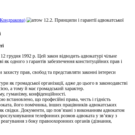
.Кондракова)
12.2. Принципи і гарантії адвокатської
і
ті
2 грудня 1992 р. Цей закон відводить адвокатурі чільне
тві як одного з гарантів забезпечення конституційних прав і
ахисту прав, свобод та представляти законні інтереси
и як громадської організації, адже до цього в законодавстві
ією, а тому й має громадський характер.
у, гуманізму, конфіденційності.
 встановлено, що професійні права, честь і гідність
двоката, його помічника, інших працівників адвокатських
як свідки. Документи, що пов’язані з виконанням адвокатом
прослуховування телефонних розмов адвоката у зв’язку з
реагування з боку правоохоронних органів (дізнання,