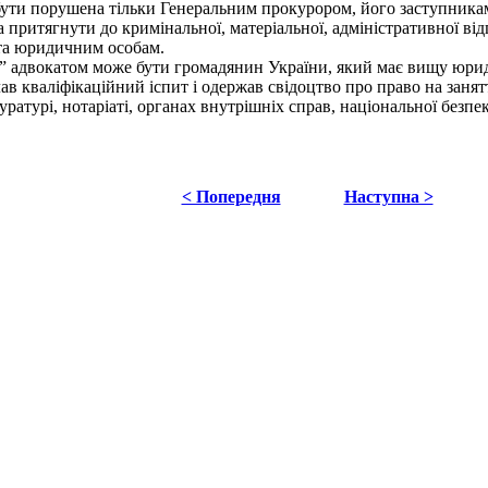
ути порушена тільки Генеральним прокурором, його заступника
 притягнути до кримінальної, матеріальної, адміністративної відп
та юридичним особам.
 адвокатом може бути громадянин України, який має вищу юриди
ав кваліфікаційний іспит і одержав свідоцтво про право на заня
ратурі, нотаріаті, органах внутрішніх справ, національної безпе
< Попередня
Наступна >