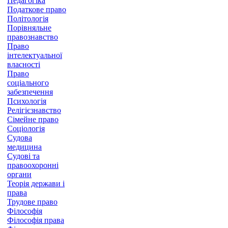
Педагогіка
Податкове право
Політологія
Порівняльне
правознавство
Право
інтелектуальної
власності
Право
соціального
забезпечення
Психологія
Релігієзнавство
Сімейне право
Соціологія
Судова
медицина
Судові та
правоохоронні
органи
Теорія держави і
права
Трудове право
Філософія
Філософія права