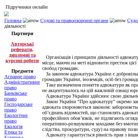
Підручники онлайн
Головна
Судові та правоохоронні органи
Судо
діяльності
Партнери
Авторські
реферати,
дипломні та
Організація і принципи діяльності адвокату
курсові роботи
місце, маючи на меті відновити престиж цієї п
свобод громадян.
Предмети
За законом адвокатура України є добровіль
Аграрне право
громадян України, іноземців, осіб без грома
Адміністративне
Таке визначення поняття адвокатури як прав
право
не акцентувалось на цій важливій ознаці юр
Банківське
Адвокатура України здійснює свою діяльніст
право
Закон України “Про адвокатуру” окремо закр
Господарське
адвоката охороняються законом: забороняєтьс
право
об’єднань відомостей, що становлять адвока
Екологічне
професійних обов’язків, не підлягають огля
право
оперативно-розшуковим заходами без вмотиво
Екологія
слідства, прокуратури, суду) на правову пози
Етика та
Адвокату гарантується рівність прав з інш
Естетика