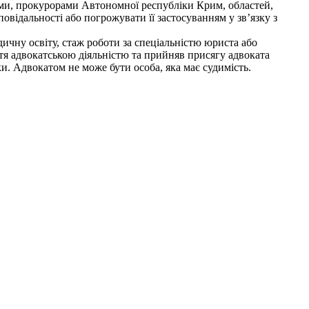
ми, прокурорами Автономної республіки Крим, областей,
овідальності або погрожувати її застосуванням у зв’язку з
чну освіту, стаж роботи за спеціальністю юриста або
ття адвокатською діяльністю та прийняв присягу адвоката
ки. Адвокатом не може бути особа, яка має судимість.