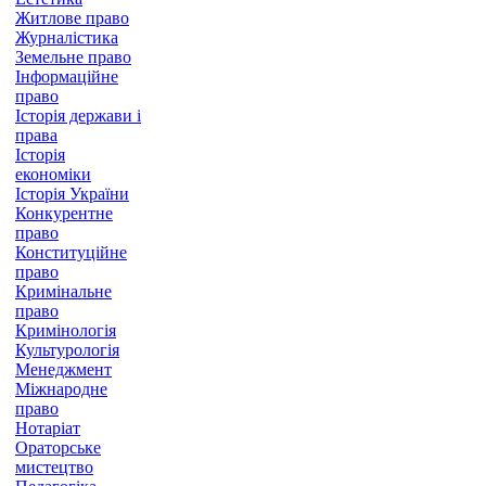
Житлове право
Журналістика
Земельне право
Інформаційне
право
Історія держави і
права
Історія
економіки
Історія України
Конкурентне
право
Конституційне
право
Кримінальне
право
Кримінологія
Культурологія
Менеджмент
Міжнародне
право
Нотаріат
Ораторське
мистецтво