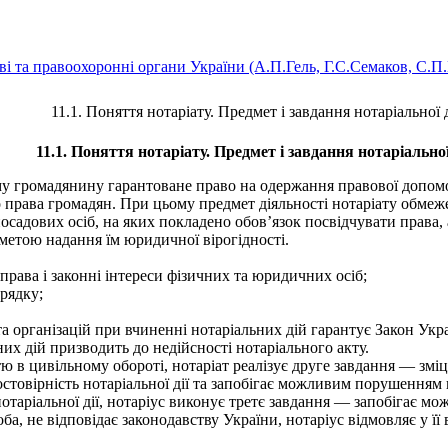
ві та правоохоронні органи України (А.П.Гель, Г.С.Семаков, С.П
11.1. Поняття нотаріату. Предмет і завдання нотаріальної 
11.1. Поняття нотаріату. Предмет і завдання нотаріальної
ому громадянину гарантоване право на одержання правової допом
о права громадян. При цьому предмет діяльності нотаріату обм
осадових осіб, на яких покладено обов’язок посвідчувати права,
 метою надання їм юридичної вірогідності.
права і законні інтереси фізичних та юридичних осіб;
рядку;
та організацій при вчиненні нотаріальних дій гарантує Закон Ук
их дій призводить до недійсності нотаріального акту.
в цивільному обороті, нотаріат реалізує друге завдання — зміц
остовірність нотаріальної дії та запобігає можливим порушенням пр
таріальної дії, нотаріус виконує третє завдання — запобігає мо
оба, не відповідає законодавству України, нотаріус відмовляє у 