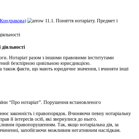
.Кондракова)
11.1. Поняття нотаріату. Предмет і
діяльності
 діяльності
оги. Нотаріат разом з іншими правовими інститутами
ежений безспірною цивільною юрисдикцією.
 а також факти, що мають юридичне значення, і вчиняти інші
раїни “Про нотаріат”. Порушення встановленого
нює законність і правопорядок. Вчиняючи певну нотаріальну
ав й інтересів осіб, які звернулися до нього.
жливим правопорушенням. Так, якщо нотаріальна дія, за
її вчиненні, запобігаючи можливим негативним наслідкам.