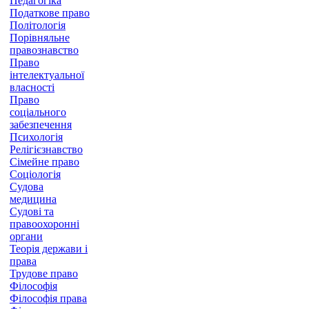
Педагогіка
Податкове право
Політологія
Порівняльне
правознавство
Право
інтелектуальної
власності
Право
соціального
забезпечення
Психологія
Релігієзнавство
Сімейне право
Соціологія
Судова
медицина
Судові та
правоохоронні
органи
Теорія держави і
права
Трудове право
Філософія
Філософія права