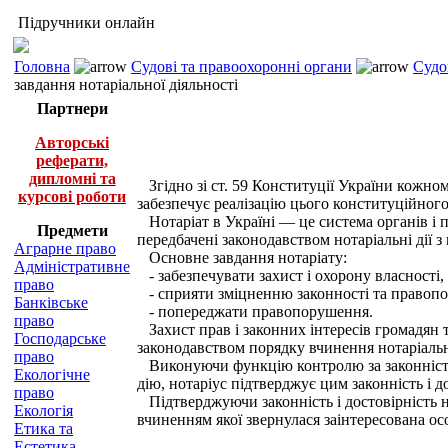
Підручники онлайн
Головна
Судові та правоохоронні органи
Судо
завдання нотаріальної діяльності
Партнери
Авторські
реферати,
дипломні та
Згідно зі ст. 59 Конституції України кожн
курсові роботи
забезпечує реалізацію цього конституційног
Нотаріат в Україні — це система органів і п
Предмети
передбачені законодавством нотаріальні дії з
Аграрне право
Основне завдання нотаріату:
Адміністративне
- забезпечувати захист і охорону власності, 
право
- сприяти зміцненню законності та правопо
Банківське
- попереджати правопорушення.
право
Захист прав і законних інтересів громадян 
Господарське
законодавством порядку вчинення нотаріальн
право
Виконуючи функцію контролю за законністю 
Екологічне
дію, нотаріус підтверджує цим законність і д
право
Підтверджуючи законність і достовірність но
Екологія
вчиненням якої звернулася заінтересована ос
Етика та
Естетика