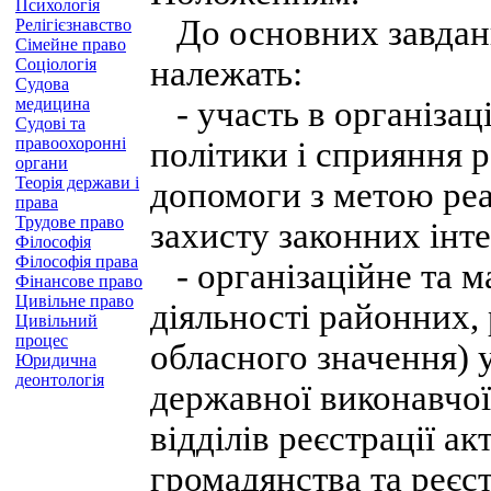
Психологія
До основних завдань
Релігієзнавство
Сімейне право
належать:
Соціологія
Судова
медицина
- участь в організац
Судові та
правоохоронні
політики і сприяння 
органи
Теорія держави і
допомоги з метою реал
права
Трудове право
захисту законних інт
Філософія
Філософія права
- організаційне та м
Фінансове право
Цивільне право
діяльності районних, 
Цивільний
процес
обласного значення) у
Юридична
деонтологія
державної виконавчої
відділів реєстрації а
громадянства та реєст