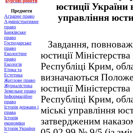
курсові роботи
юстиції України 
Предмети
управління юстиц
Аграрне право
Адміністративне
право
Банківське
право
Завдання, повноваже
Господарське
право
юстиції Міністерства
Екологічне
право
Республіці Крим, обла
Екологія
Етика та
визначаються Положе
Естетика
Житлове право
юстиції Міністерства
Журналістика
Земельне право
Інформаційне
Республіці Крим, обл
право
Історія держави і
міські управління юс
права
Історія
затвердженим наказом
економіки
Історія України
05.02.99 № 9/5 (із зм