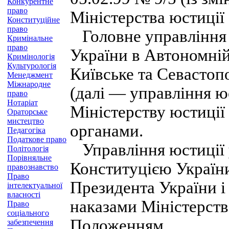
Конкурентне
право
Міністерства юстиції 
Конституційне
право
Головне управління 
Кримінальне
право
України в Автономній
Кримінологія
Культурологія
Київське та Севастоп
Менеджмент
Міжнародне
(далі — управління ю
право
Нотаріат
Міністерству юстиції
Ораторське
мистецтво
органами.
Педагогіка
Податкове право
Управління юстиції у
Політологія
Порівняльне
Конституцією України
правознавство
Право
Президента України і
інтелектуальної
власності
наказами Міністерств
Право
соціального
Положенням.
забезпечення