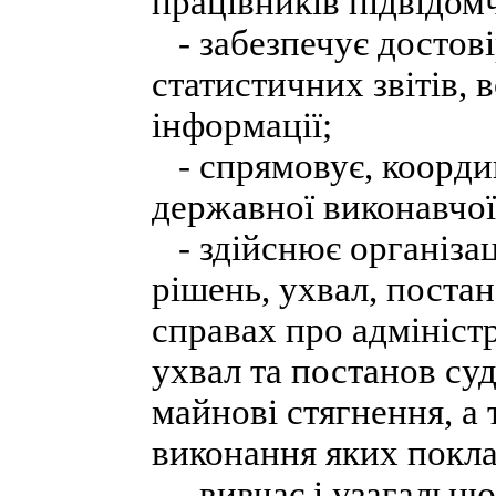
працівників підвідом
- забезпечує достові
статистичних звітів, 
інформації;
- спрямовує, координ
державної виконавчої
- здійснює організац
рішень, ухвал, постан
справах про адмініст
ухвал та постанов су
майнові стягнення, а 
виконання яких покла
- вивчає і узагальню