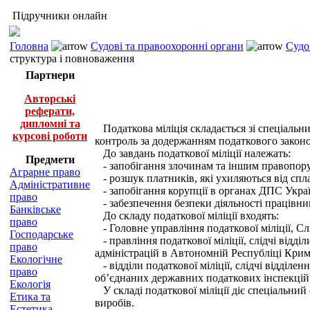
Підручники онлайн
Головна
Судові та правоохоронні органи
Судо
структура і повноваження
Партнери
Авторські
реферати,
дипломні та
Податкова міліція складається зі спеціальн
курсові роботи
контроль за додержанням податкового законо
До завдань податкової міліції належать:
Предмети
- запобігання злочинам та іншим правопоруш
Аграрне право
- розшук платників, які ухиляються від спла
Адміністративне
- запобігання корупції в органах ДПС Україн
право
- забезпечення безпеки діяльності працівни
Банківське
До складу податкової міліції входять:
право
- Головне управління податкової міліції, Сл
Господарське
- правління податкової міліції, слідчі відд
право
адміністрацій в Автономній Республіці Крим,
Екологічне
- відділи податкової міліції, слідчі відділе
право
об’єднаних державних податкових інспекцій
Екологія
У складі податкової міліції діє спеціальний
Етика та
виробів.
Естетика