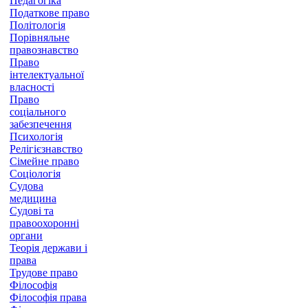
Педагогіка
Податкове право
Політологія
Порівняльне
правознавство
Право
інтелектуальної
власності
Право
соціального
забезпечення
Психологія
Релігієзнавство
Сімейне право
Соціологія
Судова
медицина
Судові та
правоохоронні
органи
Теорія держави і
права
Трудове право
Філософія
Філософія права