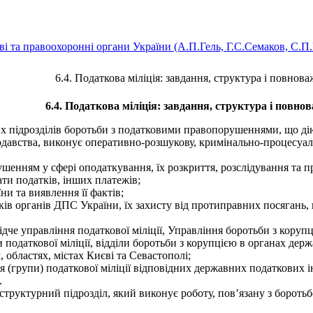
ві та правоохоронні органи України (А.П.Гель, Г.С.Семаков, С.П
6.4. Податкова міліція: завдання, структура і повнов
6.4. Податкова міліція: завдання, структура і повно
их підрозділів боротьби з податковими правопорушеннями, що дію
давства, виконує оперативно-розшукову, кримінально-процесуал
енням у сфері оподаткування, їх розкриття, розслідування та 
ти податків, інших платежів;
и та виявлення її фактів;
ків органів ДПС України, їх захисту від протиправних посягань,
ідче управління податкової міліції, Управління боротьби з кору
іли податкової міліції, відділи боротьби з корупцією в органах д
 областях, містах Києві та Севастополі;
ння (групи) податкової міліції відповідних державних податкових 
.
 структурний підрозділ, який виконує роботу, пов’язану з борот