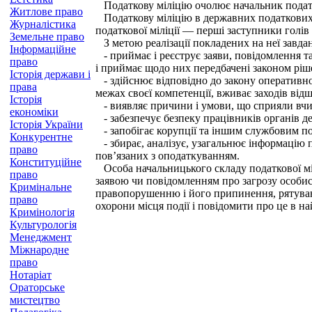
Податкову міліцію очолює начальник подат
Житлове право
Податкову міліцію в державних податкових 
Журналістика
податкової міліції — перші заступники голів
Земельне право
З метою реалізації покладених на неї завдан
Інформаційне
- приймає і реєструє заяви, повідомлення та
право
і приймає щодо них передбачені законом ріш
Історія держави і
- здійснює відповідно до закону оперативно-
права
межах своєї компетенції, вживає заходів від
Історія
- виявляє причини і умови, що сприяли вчин
економіки
- забезпечує безпеку працівників органів д
Історія України
- запобігає корупції та іншим службовим п
Конкурентне
- збирає, аналізує, узагальнює інформацію 
право
пов’язаних з оподаткуванням.
Конституційне
Особа начальницького складу податкової мілі
право
заявою чи повідомленням про загрозу особист
Кримінальне
правопорушенню і його припинення, рятуванн
право
охорони місця події і повідомити про це в 
Кримінологія
Культурологія
Менеджмент
Міжнародне
право
Нотаріат
Ораторське
мистецтво