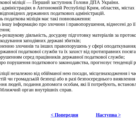
кової міліції — Перший заступник Голови ДПА України.
адміністраціях в Автономній Республіці Крим, областях, містах
 відповідних державних податкових адміністрацій.
ь податкова міліція має такі повноваження:
 іншу інформацію про злочини і правопорушення, віднесені до її
ення;
розшукову діяльність, досудову підготовку матеріалів за проток
шкодування заподіяних державі збитків;
енню злочинів та інших правопорушень у сфері оподаткування, 
ержавної податкової служби та їх захист від протиправних посяг
орушенням серед працівників державної податкової служби;
про порушення податкового законодавства, прогнозує тенденції 
ції незалежно від обійманої нею посади, місцезнаходження і часу
ій чи громадській безпеці або в разі безпосереднього виявлення
я людей, подання допомоги особам, які її потребують, встановл
найближчий орган внутрішніх справ.
< Попередня
Наступна >