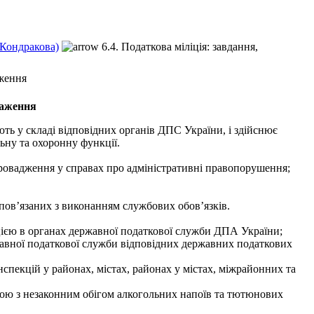
.Кондракова)
6.4. Податкова міліція: завдання,
аження
важення
ть у складі відповідних органів ДПС України, і здійснює
ьну та охоронну функції.
провадження у справах про адміністративні правопорушення;
 пов’язаних з виконанням службових обов’язків.
пцією в органах державної податкової служби ДПА України;
ержавної податкової служби відповідних державних податкових
інспекцій у районах, містах, районах у містах, міжрайонних та
ьбою з незаконним обігом алкогольних напоїв та тютюнових