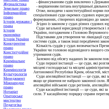
- фінансуванням судів виключно з Державн
Журналістика
- вирішенням питань внутрішньої діяльності
Земельне право
Отже, виходячи з конституційної норми побуд
Інформаційне
спеціалізовані суди окремих судових юрисди
право
формуваннях, створених відповідно до закону.
Історія держави і
Згідно із законом у судах різних судових юр
права
Суди загальної юрисдикції утворюються і лі
Історія
України, погодженим з Головою Верховного 
економіки
Підставами для утворення чи ліквідації суду
Історія України
системи судів, а також інші передбачені зако
Конкурентне
Кількість суддів у судах визначається През
право
України чи головою відповідного вищого спе
Конституційне
утримання судів.
право
Залежно від обсягу наданих їм законом повно
Кримінальне
Суди першої інстанції — це суди, які розгля
право
місцеві господарські та місцеві адміністрати
Кримінологія
Автономної Республіки Крим, областей, міст
Культурологія
Суди апеляційної інстанції — це суди, які з
Менеджмент
якщо це рішення не набрало законної сили. Я
Міжнародне
апеляційні військові суди регіонів, апеляці
право
Суди касаційної інстанції — це суди, які за
Нотаріат
сили. У касаційному порядку справи перегляд
Ораторське
мистецтво
Педагогіка