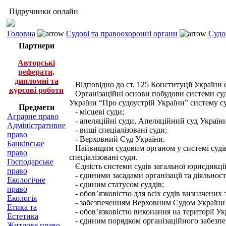
Підручники онлайн
Головна
Судові та правоохоронні органи
Судо
Партнери
Авторські
реферати,
дипломні та
Відповідно до ст. 125 Конституції України с
курсові роботи
Організаційні основи побудови системи судів
України “Про судоустрій України” систему су
Предмети
- місцеві суди;
Аграрне право
- апеляційні суди, Апеляційний суд України
Адміністративне
- вищі спеціалізовані суди;
право
- Верховний Суд України.
Банківське
Найвищим судовим органом у системі судів 
право
спеціалізовані суди.
Господарське
Єдність системи судів загальної юрисдикції
право
- єдиними засадами організації та діяльності
Екологічне
- єдиним статусом суддів;
право
- обов’язковістю для всіх судів визначених
Екологія
- забезпеченням Верховним Судом України о
Етика та
- обов’язковістю виконання на території Ук
Естетика
- єдиним порядком організаційного забезпеч
Житлове право