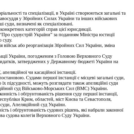
льності та спеціалізації, в Україні створюються загальні та
правосуддя у Збройних Силах України та інших військових
 суди, визначені як спеціалізовані.
конкретних категорій справ цієї юрисдикції.
Про судоустрій України” за поданням Міністра юстиції
 суду.
я військ або реорганізація Збройних Сил України, зміна
рації України, погодженим з Головою Верховного Суду
 видатків, затверджених у Державному бюджеті України на
апеляційної чи касаційної інстанції.
остановою. Судами першої інстанції є місцеві загальні суди,
о їх підсудності, можуть розглядати також апеляційні суди
ляційний суд Військово-Морських Сил (ВМС) України.
нність і обґрунтованість рішення суду першої інстанції,
Республіки Крим, областей, міст Києва та Севастополя,
і суди, Апеляційний суд України.
сть і обґрунтованість судових рішень, які набрали законної
ова судова колегія Верховного Суду України.