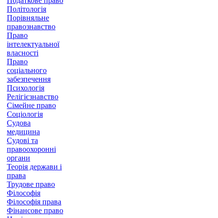
Податкове право
Політологія
Порівняльне
правознавство
Право
інтелектуальної
власності
Право
соціального
забезпечення
Психологія
Релігієзнавство
Сімейне право
Соціологія
Судова
медицина
Судові та
правоохоронні
органи
Теорія держави і
права
Трудове право
Філософія
Філософія права
Фінансове право