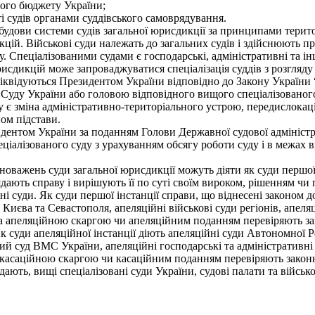
ого бюджету України;
 судів органами суддівського самоврядування.
ови системи судів загальної юрисдикції за принципами територіа
кцій. Військові суди належать до загальних судів і здійснюють 
 Спеціалізованими судами є господарські, адміністративні та інші
исдикцій може запроваджуватися спеціалізація суддів з розгляду 
квідуються Президентом України відповідно до Закону України “
Суду України або головою відповідного вищого спеціалізованого
 є зміна адміністративно-територіального устрою, передислокаці
ном підстави.
идентом України за поданням Голови Державної судової адмініст
ціалізованого суду з урахуванням обсягу роботи суду і в межах
важень суди загальної юрисдикції можуть діяти як суди першої, 
дають справу і вирішують її по суті своїм вироком, рішенням чи п
вні суди. Як суди першої інстанції справи, що віднесені законом д
 Києва та Севастополя, апеляційні військові суди регіонів, апе
а апеляційною скаргою чи апеляційним поданням перевіряють зако
к суди апеляційної інстанції діють апеляційні суди Автономної 
йний суд ВМС України, апеляційні господарські та адміністративн
 касаційною скаргою чи касаційним поданням перевіряють законні
ають, вищі спеціалізовані суди України, судові палати та військ