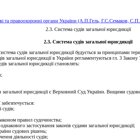
ві та правоохоронні органи України (А.П.Гель, Г.С.Семаков, С.П
2.3. Система судів загальної юрисдикції
2.3. Система судів загальної юрисдикції
истема судів загальної юрисдикції будується за принципами терито
 загальної юрисдикції в України регламентуються гл. 3 Закону Ук
дів загальної юрисдикції становлять:
;
загальної юрисдикції є Верховний Суд України. Вищими судовим
 забезпечується:
 судів;
 законом правил судочинства;
днакового застосування законів судами загальної юрисдикції;
раїни судових рішень;
ення діяльності судів;