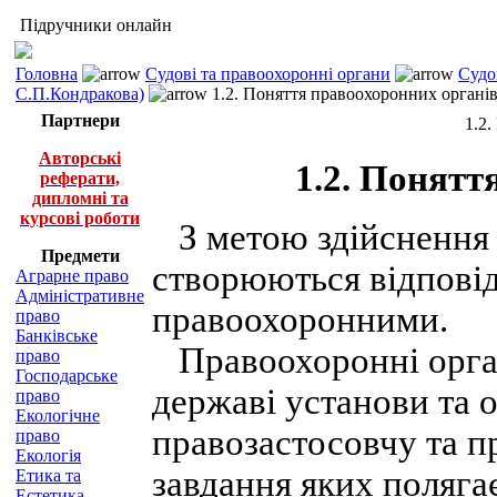
Підручники онлайн
Головна
Судові та правоохоронні органи
Судо
С.П.Кондракова)
1.2. Поняття правоохоронних органі
Партнери
1.2
Авторські
1.2. Понятт
реферати,
дипломні та
курсові роботи
З метою здійснення 
Предмети
створюються відповід
Аграрне право
Адміністративне
правоохоронними.
право
Банківське
Правоохоронні орган
право
Господарське
державі установи та 
право
Екологічне
правозастосовчу та п
право
Екологія
завдання яких полягає
Етика та
Естетика