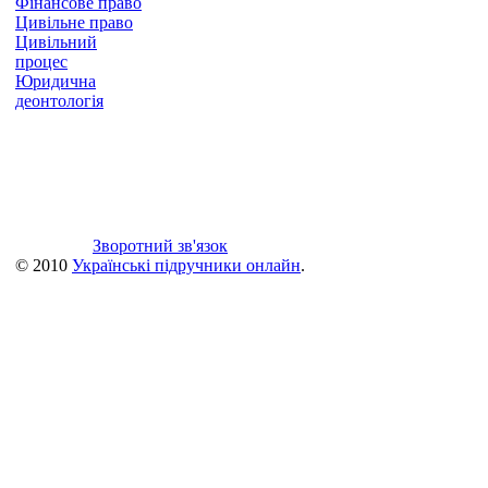
Фінансове право
Цивільне право
Цивільний
процес
Юридична
деонтологія
Зворотний зв'язок
© 2010
Українські підручники онлайн
.