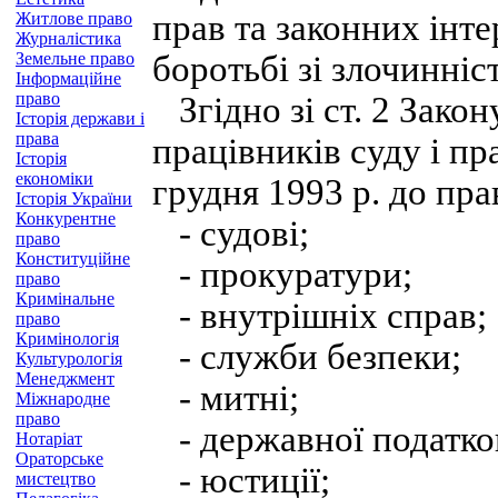
прав та законних інт
Житлове право
Журналістика
Земельне право
боротьбі зі злочинні
Інформаційне
право
Згідно зі ст. 2 Зако
Історія держави і
права
працівників суду і пр
Історія
економіки
грудня 1993 р. до пр
Історія України
Конкурентне
- судові;
право
Конституційне
- прокуратури;
право
Кримінальне
- внутрішніх справ;
право
Кримінологія
- служби безпеки;
Культурологія
Менеджмент
- митні;
Міжнародне
право
- державної податко
Нотаріат
Ораторське
- юстиції;
мистецтво