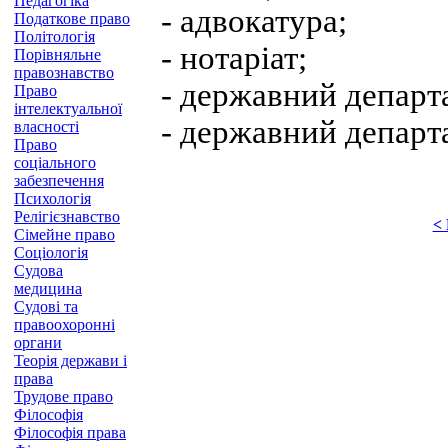
Педагогіка
- адвокатура;
Податкове право
Політологія
- нотаріат;
Порівняльне
правознавство
- державний департа
Право
інтелектуальної
- державний департа
власності
Право
соціального
забезпечення
Психологія
Релігієзнавство
<
Сімейне право
Соціологія
Судова
медицина
Судові та
правоохоронні
органи
Теорія держави і
права
Трудове право
Філософія
Філософія права