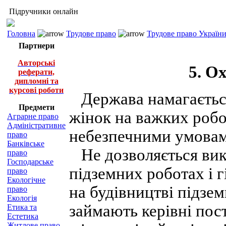
Підручники онлайн
Головна
Трудове право
Трудове право України
Партнери
Авторські
5. О
реферати,
дипломні та
курсові роботи
Держава намагається
Предмети
жінок на важких робот
Аграрне право
Адміністративне
небезпечними умовам
право
Банківське
Не дозволяється вик
право
Господарське
підземних роботах і 
право
Екологічне
на будівництві підзем
право
Екологія
займають керівні пос
Етика та
Естетика
Житлове право