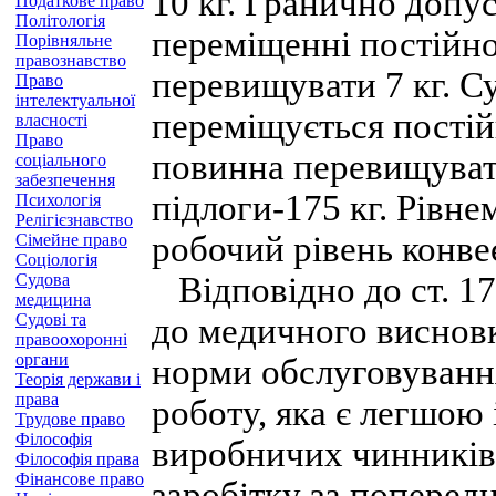
10 кг. Гранично допус
Податкове право
Політологія
переміщенні постійно
Порівняльне
правознавство
перевищувати 7 кг. С
Право
інтелектуальної
переміщується постій
власності
Право
повинна перевищувати 
соціального
забезпечення
підлоги-175 кг. Рівне
Психологія
Релігієзнавство
робочий рівень конвеє
Сімейне право
Соціологія
Судова
Відповідно до ст. 17
медицина
Судові та
до медичного виснов
правоохоронні
органи
норми обслуговування
Теорія держави і
права
роботу, яка є легшою
Трудове право
Філософія
виробничих чинників,
Філософія права
Фінансове право
заробітку за поперед