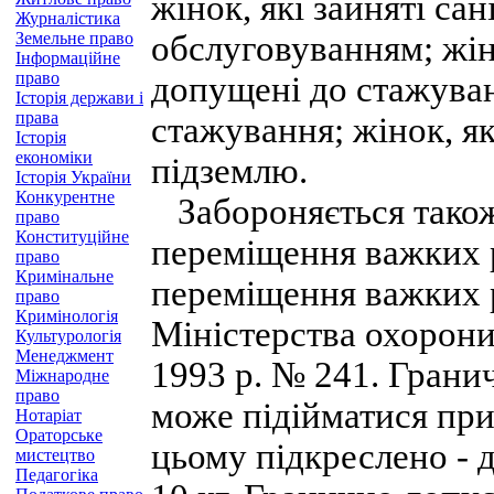
жінок, які зайняті са
Журналістика
Земельне право
обслуговуванням; жін
Інформаційне
право
допущені до стажуван
Історія держави і
права
стажування; жінок, як
Історія
економіки
підземлю.
Історія України
Конкурентне
Забороняється також 
право
Конституційне
переміщення важких р
право
Кримінальне
переміщення важких 
право
Кримінологія
Міністерства охорони 
Культурологія
Менеджмент
1993 р. № 241. Грани
Міжнародне
право
може підійматися при
Нотаріат
Ораторське
цьому підкреслено - д
мистецтво
Педагогіка