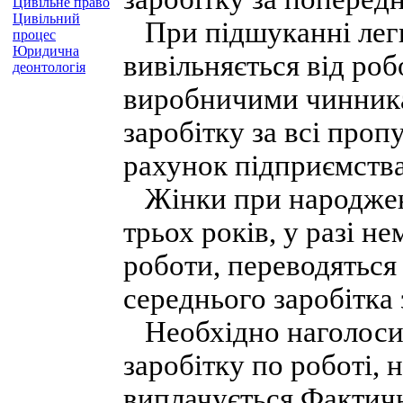
Цивільне право
Цивільний
При підшуканні легш
процес
Юридична
вивільняється від ро
деонтологія
виробничими чинника
заробітку за всі проп
рахунок підприємства
Жінки при народженн
трьох років, у разі 
роботи, переводяться
середнього заробітка
Необхідно наголосит
заробітку по роботі, 
виплачується Фактичн