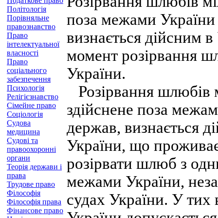
Розірвання шлюбів мі
Податкове право
Політологія
поза межами України 
Порівняльне
правознавство
визнається дійсним в
Право
інтелектуальної
момент розірвання ш
власності
Право
України.
соціального
забезпечення
Розірвання шлюбів м
Психологія
Релігієзнавство
здійснене поза межам
Сімейне право
Соціологія
Судова
держав, визнається д
медицина
Судові та
України, що проживає
правоохоронні
органи
розірвати шлюб з одн
Теорія держави і
права
межами України, неза
Трудове право
Філософія
судах України. У тих 
Філософія права
Фінансове право
України допускається