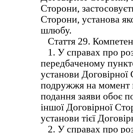
Сторони, застосовуєт
Сторони, установа як
шлюбу.
Стаття 29. Компетент
1. У справах про ро
передбаченому пункто
установи Договірної 
подружжя на момент 
подання заяви обоє п
іншої Договірної Сто
установи тієї Договір
2. У справах про ро