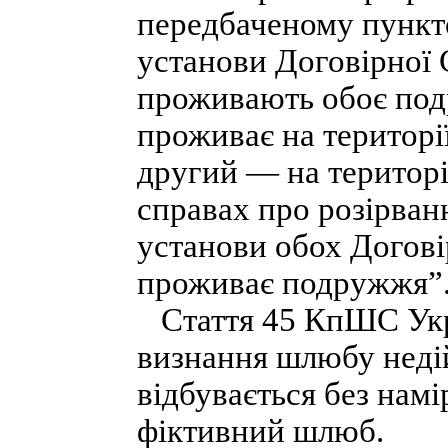
передбаченому пункто
установи Договірної С
проживають обоє под
проживає на території
другий — на територі
справах про розірва
установи обох Догові
проживає подружжя”
Стаття 45 КпШС Укр
визнання шлюбу недій
відбувається без намі
фіктивний шлюб.