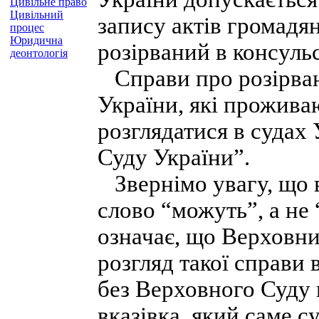
Цивільне право
Цивільний
запису актів громадя
процес
Юридична
розірваний в консуль
деонтологія
Справи про розірван
України, які прожива
розглядатися в судах
Суду України”.
Звернімо увагу, що 
слово “можуть”, а не
означає, що Верховни
розгляд такої справи 
без Верховного Суду н
вказівка, який саме с