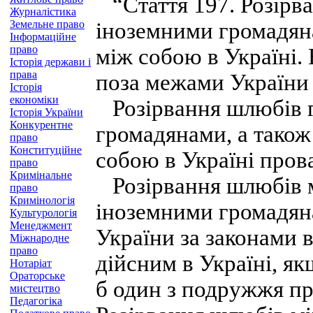
“Стаття 197. Розірва
Журналістика
Земельне право
іноземними громадян
Інформаційне
право
між собою в Україні.
Історія держави і
права
поза межами України
Історія
економіки
Розірвання шлюбів г
Історія України
Конкурентне
громадянами, а тако
право
Конституційне
собою в Україні пров
право
Кримінальне
Розірвання шлюбів м
право
Кримінологія
іноземними громадян
Культурологія
Менеджмент
України за законами 
Міжнародне
право
дійсним в Україні, я
Нотаріат
Ораторське
б один з подружжя п
мистецтво
Педагогіка