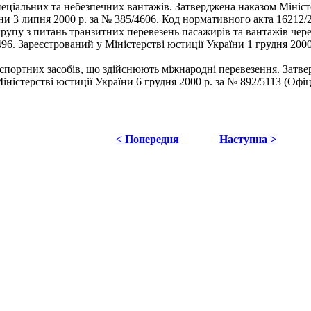
пеціальних та небезпечних вантажів. Затверджена наказом Мініст
їни 3 липня 2000 р. за № 385/4606. Код нормативного акта 16212
пу з питань транзитних перевезень пасажирів та вантажів чере
496. Зареєстрований у Міністерстві юстиції України 1 грудня 20
ортних засобів, що здійснюють міжнародні перевезення. Затвер
іністерстві юстиції України 6 грудня 2000 р. за № 892/5113 (Оф
< Попередня
Наступна >