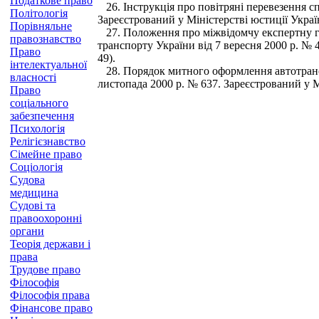
Податкове право
26. Інструкція про повітряні перевезення с
Політологія
Зареєстрований у Міністерстві юстиції Укра
Порівняльне
27. Положення про міжвідомчу експертну гру
правознавство
транспорту України від 7 вересня 2000 р. № 
Право
49).
інтелектуальної
28. Порядок митного оформлення автотрансп
власності
листопада 2000 р. № 637. Зареєстрований у М
Право
соціального
забезпечення
Психологія
Релігієзнавство
Сімейне право
Соціологія
Судова
медицина
Судові та
правоохоронні
органи
Теорія держави і
права
Трудове право
Філософія
Філософія права
Фінансове право