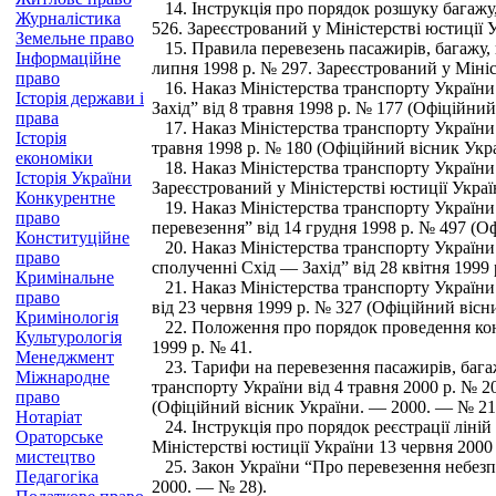
14. Інструкція про порядок розшуку багажу,
Журналістика
526. Зареєстрований у Міністерстві юстиції 
Земельне право
15. Правила перевезень пасажирів, багажу, 
Інформаційне
липня 1998 р. № 297. Зареєстрований у Мініс
право
16. Наказ Міністерства транспорту України
Історія держави і
Захід” від 8 травня 1998 р. № 177 (Офіційни
права
17. Наказ Міністерства транспорту України
Історія
травня 1998 р. № 180 (Офіційний вісник Укр
економіки
18. Наказ Міністерства транспорту України 
Історія України
Зареєстрований у Міністерстві юстиції Укра
Конкурентне
19. Наказ Міністерства транспорту України
право
перевезення” від 14 грудня 1998 р. № 497 (О
Конституційне
20. Наказ Міністерства транспорту України
право
сполученні Схід — Захід” від 28 квітня 1999
Кримінальне
21. Наказ Міністерства транспорту України 
право
від 23 червня 1999 р. № 327 (Офіційний віс
Кримінологія
22. Положення про порядок проведення конку
Культурологія
1999 р. № 41.
Менеджмент
23. Тарифи на перевезення пасажирів, бага
Міжнародне
транспорту України від 4 травня 2000 р. № 2
право
(Офіційний вісник України. — 2000. — № 21
Нотаріат
24. Інструкція про порядок реєстрації ліній
Ораторське
Міністерстві юстиції України 13 червня 2000
мистецтво
25. Закон України “Про перевезення небезп
Педагогіка
2000. — № 28).