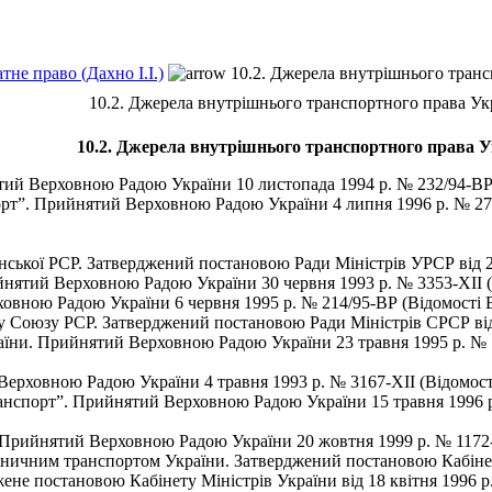
не право (Дахно І.І.)
10.2. Джерела внутрішнього транс
10.2. Джерела внутрішнього транспортного права Ук
10.2. Джерела внутрішнього транспортного права У
ий Верховною Радою України 10 листопада 1994 р. № 232/94-ВР 
рт”. Прийнятий Верховною Радою України 4 липня 1996 р. № 27
ської РСР. Затверджений постановою Ради Міністрів УРСР від 2
нятий Верховною Радою України 30 червня 1993 р. № 3353-ХІІ (
вною Радою України 6 червня 1995 р. № 214/95-ВР (Відомості В
 Союзу РСР. Затверджений постановою Ради Міністрів СРСР від
їни. Прийнятий Верховною Радою України 23 травня 1995 р. № 
ерховною Радою України 4 травня 1993 р. № 3167-ХІІ (Відомост
нспорт”. Прийнятий Верховною Радою України 15 травня 1996 р.
 Прийнятий Верховною Радою України 20 жовтня 1999 р. № 1172-
ничним транспортом України. Затверджений постановою Кабінету 
не постановою Кабінету Міністрів України від 18 квітня 1996 р