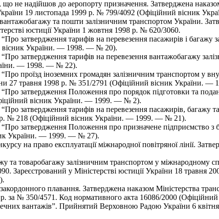
 що не надійшов до аеропорту призначення. Затверджена наказом
України 19 листопада 1999 р. № 799/4092 (Офіційний вісник Укр
вантажобагажу та пошти залізничним транспортом України. Затв
терстві юстиції України 1 жовтня 1998 р. № 620/3060.
 “Про затвердження тарифів на перевезення пасажирів і багажу
й вісник України. — 1998. — № 20).
 “Про затвердження тарифів на перевезення вантажобагажу залі
аїни. — 1998. — № 22).
“Про проїзд іноземних громадян залізничним транспортом у вну
їни 27 травня 1998 р. № 351/2791 (Офіційний вісник України. — 
 “Про затвердження Положення про порядок підготовки та подан
фіційний вісник України. — 1999. — № 2).
 “Про затвердження тарифів на перевезення пасажирів, багажу 
 р. № 218 (Офіційний вісник України. — 1999. — № 21).
“Про затвердження Положення про призначене підприємство з бо
ник України. — 1999. — № 27).
рсу на право експлуатації міжнародної повітряної лінії. Затвер
жу та товаробагажу залізничним транспортом у міжнародному спо
090. Зареєстрований у Міністерстві юстиції України 18 травня 20
).
 закордонного плавання. Затверджена наказом Міністерства транс
 р. за № 350/4571. Код нормативного акта 16086/2000 (Офіційний
ечних вантажів”. Прийнятий Верховною Радою України 6 квітня 2