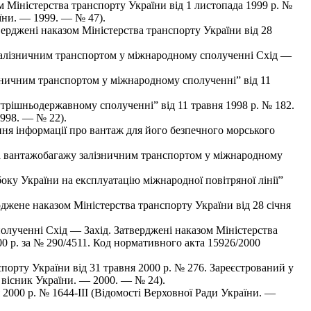
 Міністерства транспорту України від 1 листопада 1999 р. №
аїни. — 1999. — № 47).
ерджені наказом Міністерства транспорту України від 28
 залізничним транспортом у міжнародному сполученні Схід —
зничним транспортом у міжнародному сполученні” від 11
трішньодержавному сполученні” від 11 травня 1998 р. № 182.
1998. — № 22).
ня інформації про вантаж для його безпечного морського
та вантажобагажу залізничним транспортом у міжнародному
ку України на експлуатацію міжнародної повітряної лінії”
джене наказом Міністерства транспорту України від 28 січня
лученні Схід — Захід. Затверджені наказом Міністерства
00 р. за № 290/4511. Код нормативного акта 15926/2000
порту України від 31 травня 2000 р. № 276. Зареєстрований у
 вісник України. — 2000. — № 24).
000 р. № 1644-ІІІ (Відомості Верховної Ради України. —