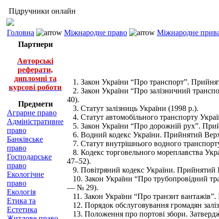
Підручники онлайн
Головна
Міжнародне право
Міжнародне приват
Партнери
Авторські
реферати,
дипломні та
1. Закон України “Про транспорт”. Прийнят
курсові роботи
2. Закон України “Про залізничний транспо
40).
Предмети
3. Статут залізниць України (1998 р.).
Аграрне право
4. Статут автомобільного транспорту Україн
Адміністративне
5. Закон України “Про дорожній рух”. Прий
право
6. Водний кодекс України. Прийнятий Верхо
Банківське
7. Статут внутрішнього водного транспорту
право
8. Кодекс торговельного мореплавства Укра
Господарське
47–52).
право
9. Повітряний кодекс України. Прийнятий В
Екологічне
10. Закон України “Про трубопровідний тра
право
— № 29).
Екологія
11. Закон України “Про транзит вантажів”.
Етика та
12. Порядок обслуговування громадян заліз
Естетика
13. Положення про портові збори. Затвердже
Житлове право