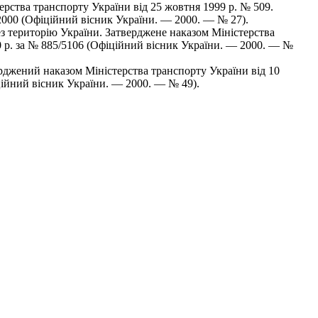
ерства транспорту України від 25 жовтня 1999 р. № 509.
/2000 (Офіційний вісник України. — 2000. — № 27).
з територію України. Затверджене наказом Міністерства
00 р. за № 885/5106 (Офіційний вісник України. — 2000. — №
джений наказом Міністерства транспорту України від 10
іційний вісник України. — 2000. — № 49).