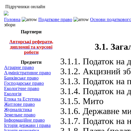
Підручники онлайн
Головна
Податкове право
Основи податкового 
збори
Партнери
Авторські реферати,
3.1. Заг
дипломні та курсові
роботи
3.1.1. Податок на 
Предмети
Аграрне право
3.1.2. Акцизний зб
Адміністративне право
Банківське право
3.1.3. Податок на
Господарське право
Екологічне право
3.1.4. Податок на 
Екологія
3.1.5. Мито
Етика та Естетика
Житлове право
3.1.6. Державне м
Журналістика
Земельне право
3.1.7. Податок на 
Інформаційне право
Історія держави і права
3.1.8. Плата (пода
Історія економіки