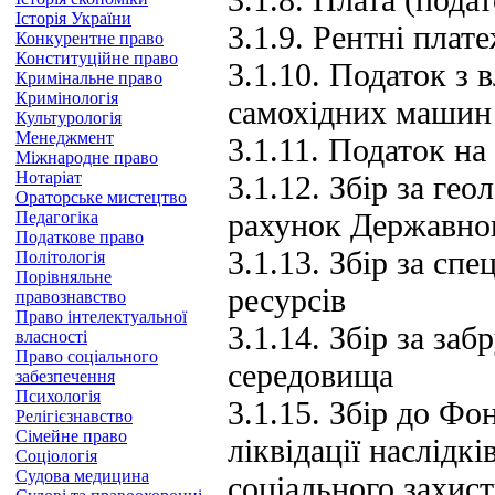
Історія України
3.1.9. Рентні плате
Конкурентне право
Конституційне право
3.1.10. Податок з 
Кримінальне право
Кримінологія
самохідних машин 
Культурологія
Менеджмент
3.1.11. Податок на
Міжнародне право
Нотаріат
3.1.12. Збір за гео
Ораторське мистецтво
рахунок Державно
Педагогіка
Податкове право
3.1.13. Збір за сп
Політологія
Порівняльне
ресурсів
правознавство
Право інтелектуальної
3.1.14. Збір за з
власності
Право соціального
середовища
забезпечення
Психологія
3.1.15. Збір до Фо
Релігієзнавство
Сімейне право
ліквідації наслідк
Соціологія
Судова медицина
соціального захис