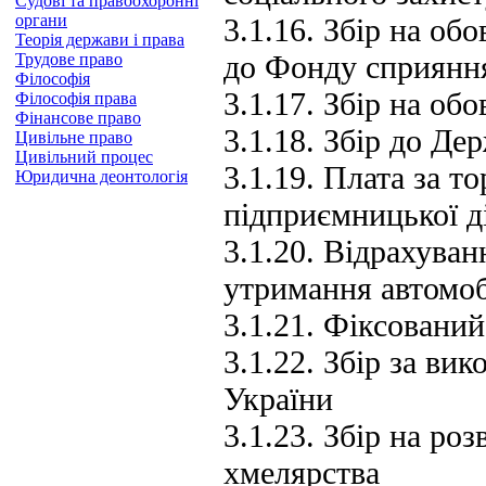
Судові та правоохоронні
органи
3.1.16. Збір на об
Теорія держави і права
до Фонду сприяння
Трудове право
Філософія
3.1.17. Збір на об
Філософія права
Фінансове право
3.1.18. Збір до Д
Цивільне право
Цивільний процес
3.1.19. Плата за т
Юридична деонтологія
підприємницької д
3.1.20. Відрахуван
утримання автомоб
3.1.21. Фіксовани
3.1.22. Збір за ви
України
3.1.23. Збір на ро
хмелярства