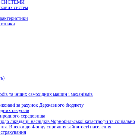
Ї СИСТЕМИ
ткових систем
характеристики
і ознаки
ть)
собів та інших самохідних машин і механізмів
 виконані за рахунок Державного бюджету
одних ресурсів
природного середовища
 щодо ліквідації наслідків Чорнобильської катастрофи та соціальн
вання. Внески до Фонду сприяння зайнятості населення
е страхування