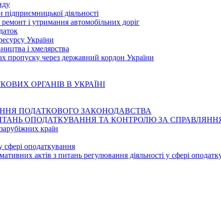
нду
ди підприємницької діяльності
, ремонт і утримання автомобільних доріг
даток
 ресурсу України
івництва і хмелярства
тах пропуску через державний кордон України
ТКОВИХ ОРГАНІВ В УКРАЇНІ
УШЕННЯ ПОДАТКОВОГО ЗАКОНОДАВСТВА
 З ПИТАНЬ ОПОДАТКУВАННЯ ТА КОНТРОЛЮ ЗА СПРАВЛЯН
 зарубіжних країн
у сфері оподаткування
мативних актів з питань регулювання діяльності у сфері оподатк