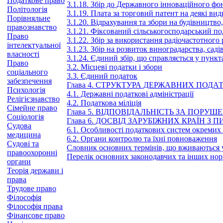
Податкове право
3.1.18. Збір до Державного інноваційного фо
Політологія
3.1.19. Плата за торговий патент на деякі ви
Порівняльне
3.1.20. Відрахування та збори на будівництво
правознавство
3.1.21. Фіксований сільськогосподарський по
Право
3.1.22. Збір за використання радіочастотного
інтелектуальної
3.1.23. Збір на розвиток виноградарства, сад
власності
3.1.24. Єдиний збір, що справляється у пунк
Право
3.2. Місцеві податки і збори
соціального
3.3. Єдиний податок
забезпечення
Глава 4. СТРУКТУРА ДЕРЖАВНИХ ПОДА
Психологія
4.1. Державні податкові адміністрації
Релігієзнавство
4.2. Податкова міліція
Сімейне право
Глава 5. ВІДПОВІДАЛЬНІСТЬ ЗА ПОР
Соціологія
Глава 6. ДОСВІД ЗАРУБІЖНИХ КРАЇН
Судова
6.1. Особливості податкових систем окремих
медицина
6.2. Органи контролю та їхні повноваження
Судові та
Словник основних термінів, що вживаються 
правоохоронні
Перелік основних законодавчих та інших нор
органи
Теорія держави і
права
Трудове право
Філософія
Філософія права
Фінансове право