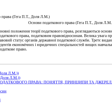
права (Гега П.Т., Доля Л.М.)
Основи податкового права (Гега П.Т., Доля Л.М.
вні положення теорії податкового права, розглядаються основні
аткового права, податковим правовідносинам. Велика увага при
авовий статус органів державної податкової служби. Третє вида
дентів економічних і юридичних спеціальностей вищих навчальни
податкове право.
Доля Л.М.))
 Доля Л.М.))
Ї ПОДАТКОВОГО ПРАВА: ПОНЯТТЯ, ПРИНЦИПИ ТА ДЖЕР
осин
ї