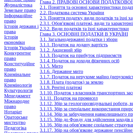
Глава 2. ПРАВОВІ ОСНОВИ ПОДАТКОВО
Журналістика
2.1. Поняття та основні характеристики пода
Земельне право
2.2. Податкова система України
Інформаційне
2.3. Поняття податку, види податків та їхні 
право
2.3.1. Обов'язкові платежі, види та характерн
Історія держави і
2.3.2. Види податків та їхні характеристики
права
Глава 3. ОСНОВНІ ПОДАТКИ В УКРАЇНІ
Історія
3.1. Загальнодержавні податки і збори
економіки
3.1.1. Податок на додану вартість
Історія України
3.1.2. Акцизний збір
Конкурентне
3.1.3. Податок на прибуток підприємств
право
3.1.4. Податок на доходи фізичних осіб
Конституційне
3.1.5. Мито
право
3.1.6. Державне мито
Кримінальне
3.1.7. Податок на нерухоме майно (нерухоміс
право
3.1.8. Плата (податок) за землю
Кримінологія
3.1.9. Рентні платежі
Культурологія
3.1.10. Податок з власників транспортних за
Менеджмент
3.1.11. Податок на промисел
Міжнародне
3.1.12. Збір за геологорозвідувальні роботи,
право
3.1.13. Збір за спеціальне використання прир
Нотаріат
3.1.14. Збір за забруднення навколишнього 
Ораторське
3.1.15. Збір до Фонду для здійснення заходів
мистецтво
3.1.16. Збір на обов'язкове соціальне страху
Педагогіка
3.1.17. Збір на обов'язкове державне пенсійн