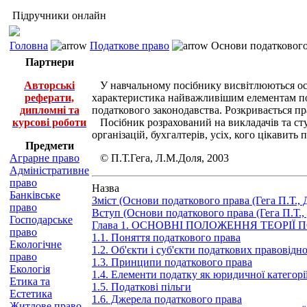
Підручники онлайн
Головна
Податкове право
Основи податкового 
Партнери
Авторські
У навчальному посібнику висвітлюються осно
реферати,
характеристика найважливішим елементам под
дипломні та
податкового законодавства. Розкривається пр
курсові роботи
Посібник розрахований на викладачів та сту
організацій, бухгалтерів, усіх, кого цікавить 
Предмети
Аграрне право
© П.Т.Гега, Л.М.Доля, 2003
Адміністративне
право
Назва
Банківське
Зміст (Основи податкового права (Гега П.Т., 
право
Вступ (Основи податкового права (Гега П.Т.,
Господарське
Глава 1. ОСНОВНІ ПОЛОЖЕННЯ ТЕОРІ
право
1.1. Поняття податкового права
Екологічне
1.2. Об'єкти і суб'єкти податкових правовідн
право
1.3. Принципи податкового права
Екологія
1.4. Елементи податку як юридичної категорі
Етика та
1.5. Податкові пільги
Естетика
1.6. Джерела податкового права
Житлове право